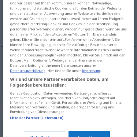
und wir besser mit Ihnen kommunizieren können. Notwendige,
funktionale und statistische Cookies, die für den Betrieb der Webseite
Übersicht aller Übersetzungen
und der statistischen Auswertung unserer Webseite erforderlich sind,
werden auf Grundlage unserer Vorauswahl immer auf Ihrem Endgerät
(Für mehr Details die Übersetzung anklicken/antippen)
gespeichert. Marketing-Cookies und Cookies, die der Bereitstellung
personalisierter Werbung dienen, werden nur gespeichert, wenn Sie uns
dégobiller, dégueuler
durch einen Klick auf den „Akzeptieren“-Button Ihr Einverständnis
geben. Klicken Sie ansonsten auf „Fortfahren ohne Akzeptieren“. Sie
können Ihre Einwilligung jederzeit für zukünftige Besuche unserer
Webseite widerrufen. Wenn Sie weitere Informationen zu den Cookies
und den Anpassungsmöglichkeiten möchten, klicken Sie einfach auf den
Button „Mehr Optionen“. Weitergehende Hinweise zu der
dégobiller
kotzen
UMG
Datenverarbeitung entnehmen Sie ansonsten unserer
Datenschutzerklärung
. Hier finden Sie unser
Impressum
.
dégueuler
kotzen
Wir und unsere Partner verarbeiten Daten, um
SL
Folgendes bereitzustellen:
Genaue Geolocation-Daten verwenden. Geräteeigenschaften zur
Identifikation aktiv abfragen. Speichern von und/oder Zugriff auf
Informationen auf einem Gerät. Personalisierte Werbung und Inhalte,
Messung von Werbung und Inhalten, Zielgruppenforschung und
Synonyme für "kotzen"
Entwicklung von Dienstleistungen.
Liste der Partner (Lieferanten)
(sich) übergeben
,
brechen (ugs.)
,
(etwas) erbrechen
,