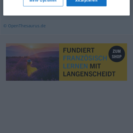
Mehr Optionen
Akzeptieren
speien
,
reihern (ugs.)
,
(sich) erbrechen
,
(sich) auskotzen
(ugs.)
© OpenThesaurus.de