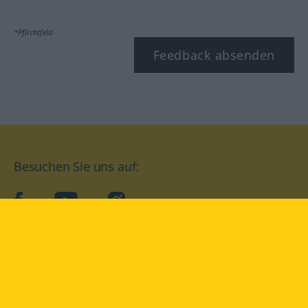
*Pflichtfeld
Feedback absenden
Besuchen Sie uns auf:
facebook
YouTube
Instagram
Langenscheidt