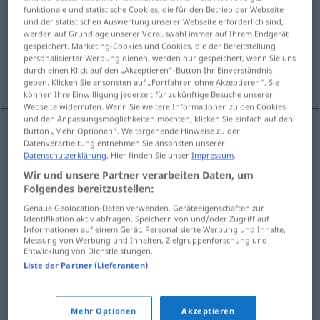
funktionale und statistische Cookies, die für den Betrieb der Webseite
und der statistischen Auswertung unserer Webseite erforderlich sind,
Übersicht aller Übersetzungen
werden auf Grundlage unserer Vorauswahl immer auf Ihrem Endgerät
(Für mehr Details die Übersetzung anklicken/antippen)
gespeichert. Marketing-Cookies und Cookies, die der Bereitstellung
personalisierter Werbung dienen, werden nur gespeichert, wenn Sie uns
durch einen Klick auf den „Akzeptieren“-Button Ihr Einverständnis
reine
geben. Klicken Sie ansonsten auf „Fortfahren ohne Akzeptieren“. Sie
können Ihre Einwilligung jederzeit für zukünftige Besuche unserer
Webseite widerrufen. Wenn Sie weitere Informationen zu den Cookies
und den Anpassungsmöglichkeiten möchten, klicken Sie einfach auf den
Button „Mehr Optionen“. Weitergehende Hinweise zu der
Datenverarbeitung entnehmen Sie ansonsten unserer
reine
f
Königin
a.
ZOOL
Datenschutzerklärung
. Hier finden Sie unser
Impressum
.
Wir und unsere Partner verarbeiten Daten, um
Folgendes bereitzustellen:
Genaue Geolocation-Daten verwenden. Geräteeigenschaften zur
Identifikation aktiv abfragen. Speichern von und/oder Zugriff auf
Informationen auf einem Gerät. Personalisierte Werbung und Inhalte,
Messung von Werbung und Inhalten, Zielgruppenforschung und
Entwicklung von Dienstleistungen.
Liste der Partner (Lieferanten)
Mehr Optionen
Akzeptieren