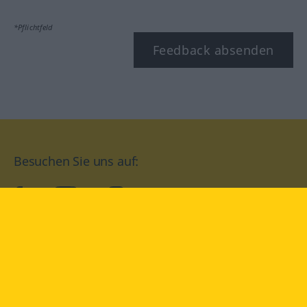
*Pflichtfeld
Feedback absenden
Besuchen Sie uns auf:
facebook
YouTube
Instagram
Langenscheidt