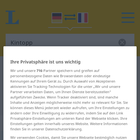
Ihre Privatsphäre ist uns wichtig
Deutsch-Französisch Wörterbuch
Kintopp
Wir und unsere
716
-Partner speichern und greifen auf
Deutsch-Französisch Übersetzung
personenbezogene Daten wie Browserdaten oder eindeutige
Kennungen auf Ihrem Gerät zu. Durch Auswahl von Akzeptieren
für "Kintopp"
aktivieren Sie Tracking-Technologien für die unter „Wir und unsere
Partner verarbeiten Daten, um Ihnen Dienste bereitzustellen“
aufgeführten Zwecke. Wenn Tracker deaktiviert sind, sind manche
Inhalte und Anzeigen möglicherweise nicht mehr so relevant für Sie. Sie
"Kintopp" Französisch Übersetzung
können dieses Menü jederzeit wieder aufrufen, um Ihre Einstellungen zu
ändern oder Ihre Einwilligung zu widerrufen, indem Sie auf den Link
Privatsphäre-Einstellungen am unteren Rand der Webseite klicken. Ihre
„Kintopp“
: Maskulinum | Neutrum
Einstellungen gelten innerhalb unseres Website. Weitere Informationen
finden Sie in unserer Datenschutzerklärung.
Wir verwenden Cookies, damit Sie unsere Webseite bestmöglich nutzen
Kintopp
[ˈkiːntɔp]
m
od
n
<
Kintopps
;
Kintopps
ou
-töppe
>