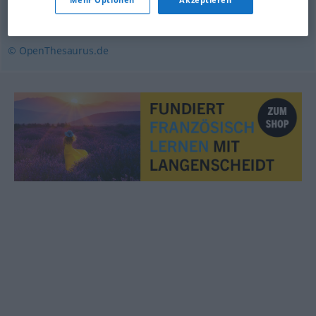
Filmtheater
,
Kino
© OpenThesaurus.de