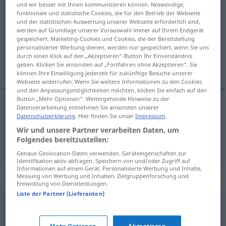
und wir besser mit Ihnen kommunizieren können. Notwendige,
od
UMG
HUM
PEJ
funktionale und statistische Cookies, die für den Betrieb der Webseite
und der statistischen Auswertung unserer Webseite erforderlich sind,
Übersicht aller Übersetzungen
werden auf Grundlage unserer Vorauswahl immer auf Ihrem Endgerät
gespeichert. Marketing-Cookies und Cookies, die der Bereitstellung
(Für mehr Details die Übersetzung anklicken/antippen)
personalisierter Werbung dienen, werden nur gespeichert, wenn Sie uns
durch einen Klick auf den „Akzeptieren“-Button Ihr Einverständnis
ciné, cinoche
geben. Klicken Sie ansonsten auf „Fortfahren ohne Akzeptieren“. Sie
können Ihre Einwilligung jederzeit für zukünftige Besuche unserer
Webseite widerrufen. Wenn Sie weitere Informationen zu den Cookies
und den Anpassungsmöglichkeiten möchten, klicken Sie einfach auf den
Button „Mehr Optionen“. Weitergehende Hinweise zu der
Datenverarbeitung entnehmen Sie ansonsten unserer
ciné
m
Kintopp
Datenschutzerklärung
. Hier finden Sie unser
Impressum
.
UMG
Wir und unsere Partner verarbeiten Daten, um
Folgendes bereitzustellen:
cinoche
m
Kintopp
SL
Genaue Geolocation-Daten verwenden. Geräteeigenschaften zur
Identifikation aktiv abfragen. Speichern von und/oder Zugriff auf
Informationen auf einem Gerät. Personalisierte Werbung und Inhalte,
Synonyme für "Kintopp"
Messung von Werbung und Inhalten, Zielgruppenforschung und
Entwicklung von Dienstleistungen.
Liste der Partner (Lieferanten)
Blödelei
,
Situationskomik
,
Klamauk
,
Slapstick
,
Klamotte
Mehr Optionen
Akzeptieren