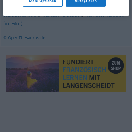
Mehr Optionen
Akzeptieren
Situationskomik
,
Klamauk
,
Slapstick
,
Klamotte
,
Kintopp
(im Film)
© OpenThesaurus.de