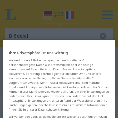
Ihre Privatsphäre ist uns wichtig
Deutsch-Französisch Wörterbuch
Blödelei
Wir und unsere
716
-Partner speichern und greifen auf
Deutsch-Französisch Übersetzung
personenbezogene Daten wie Browserdaten oder eindeutige
Kennungen auf Ihrem Gerät zu. Durch Auswahl von Akzeptieren
für "Blödelei"
aktivieren Sie Tracking-Technologien für die unter „Wir und unsere
Partner verarbeiten Daten, um Ihnen Dienste bereitzustellen“
aufgeführten Zwecke. Wenn Tracker deaktiviert sind, sind manche
"Blödelei" Französisch Übersetzung
Inhalte und Anzeigen möglicherweise nicht mehr so relevant für Sie. Sie
können dieses Menü jederzeit wieder aufrufen, um Ihre Einstellungen zu
ändern oder Ihre Einwilligung zu widerrufen, indem Sie auf den Link
Privatsphäre-Einstellungen am unteren Rand der Webseite klicken. Ihre
„Blödelei“
: Femininum
Einstellungen gelten innerhalb unseres Website. Weitere Informationen
finden Sie in unserer Datenschutzerklärung.
Wir verwenden Cookies, damit Sie unsere Webseite bestmöglich nutzen
Blödelei
f
<
Blödelei
;
Blödeleien
>