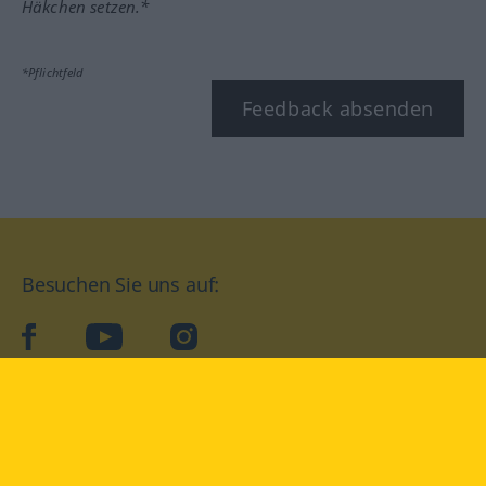
Häkchen setzen.*
*Pflichtfeld
Feedback absenden
Besuchen Sie uns auf:
facebook
YouTube
Instagram
Langenscheidt