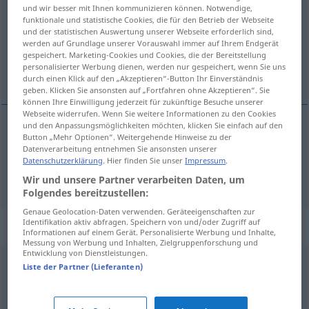
und wir besser mit Ihnen kommunizieren können. Notwendige,
funktionale und statistische Cookies, die für den Betrieb der Webseite
Übersicht aller Übersetzungen
und der statistischen Auswertung unserer Webseite erforderlich sind,
(Für mehr Details die Übersetzung anklicken/antippen)
werden auf Grundlage unserer Vorauswahl immer auf Ihrem Endgerät
gespeichert. Marketing-Cookies und Cookies, die der Bereitstellung
personalisierter Werbung dienen, werden nur gespeichert, wenn Sie uns
idioties, conneries
durch einen Klick auf den „Akzeptieren“-Button Ihr Einverständnis
geben. Klicken Sie ansonsten auf „Fortfahren ohne Akzeptieren“. Sie
können Ihre Einwilligung jederzeit für zukünftige Besuche unserer
Webseite widerrufen. Wenn Sie weitere Informationen zu den Cookies
und den Anpassungsmöglichkeiten möchten, klicken Sie einfach auf den
Button „Mehr Optionen“. Weitergehende Hinweise zu der
idioties
fpl
Blödelei
Datenverarbeitung entnehmen Sie ansonsten unserer
Datenschutzerklärung
. Hier finden Sie unser
Impressum
.
conneries
fpl
Blödelei
SL
Wir und unsere Partner verarbeiten Daten, um
Folgendes bereitzustellen:
Genaue Geolocation-Daten verwenden. Geräteeigenschaften zur
Identifikation aktiv abfragen. Speichern von und/oder Zugriff auf
Synonyme für "Blödelei"
Informationen auf einem Gerät. Personalisierte Werbung und Inhalte,
Messung von Werbung und Inhalten, Zielgruppenforschung und
Entwicklung von Dienstleistungen.
Liste der Partner (Lieferanten)
Torheit(en)
,
Albernheit(en)
Kalauer