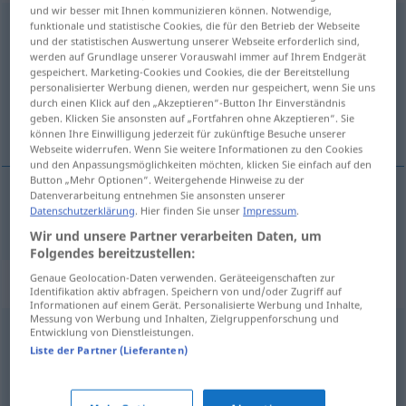
und wir besser mit Ihnen kommunizieren können. Notwendige,
hygienisch
funktionale und statistische Cookies, die für den Betrieb der Webseite
adj
und der statistischen Auswertung unserer Webseite erforderlich sind,
werden auf Grundlage unserer Vorauswahl immer auf Ihrem Endgerät
Übersicht aller Übersetzungen
gespeichert. Marketing-Cookies und Cookies, die der Bereitstellung
(Für mehr Details die Übersetzung anklicken/antippen)
personalisierter Werbung dienen, werden nur gespeichert, wenn Sie uns
durch einen Klick auf den „Akzeptieren“-Button Ihr Einverständnis
geben. Klicken Sie ansonsten auf „Fortfahren ohne Akzeptieren“. Sie
hygiénique
können Ihre Einwilligung jederzeit für zukünftige Besuche unserer
Webseite widerrufen. Wenn Sie weitere Informationen zu den Cookies
und den Anpassungsmöglichkeiten möchten, klicken Sie einfach auf den
Button „Mehr Optionen“. Weitergehende Hinweise zu der
Datenverarbeitung entnehmen Sie ansonsten unserer
Datenschutzerklärung
. Hier finden Sie unser
Impressum
.
hygiénique
hygienisch
Wir und unsere Partner verarbeiten Daten, um
Folgendes bereitzustellen:
Genaue Geolocation-Daten verwenden. Geräteeigenschaften zur
Synonyme für "hygienisch"
Identifikation aktiv abfragen. Speichern von und/oder Zugriff auf
Informationen auf einem Gerät. Personalisierte Werbung und Inhalte,
Messung von Werbung und Inhalten, Zielgruppenforschung und
Entwicklung von Dienstleistungen.
sauber
,
aseptisch
,
steril
,
keimfrei
Liste der Partner (Lieferanten)
rein
,
tipptopp
,
blitzsauber
,
picobello (ugs.)
,
pieksauber