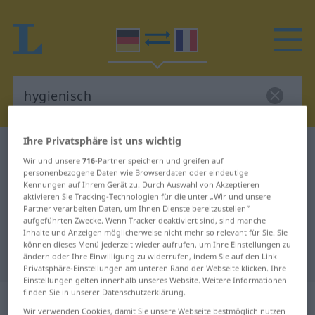
Ihre Privatsphäre ist uns wichtig
Deutsch-Französisch Wörterbuch
hygienisch
Wir und unsere
716
-Partner speichern und greifen auf
Deutsch-Französisch Übersetzung
personenbezogene Daten wie Browserdaten oder eindeutige
Kennungen auf Ihrem Gerät zu. Durch Auswahl von Akzeptieren
für "hygienisch"
aktivieren Sie Tracking-Technologien für die unter „Wir und unsere
Partner verarbeiten Daten, um Ihnen Dienste bereitzustellen“
aufgeführten Zwecke. Wenn Tracker deaktiviert sind, sind manche
"hygienisch" Französisch
Inhalte und Anzeigen möglicherweise nicht mehr so relevant für Sie. Sie
können dieses Menü jederzeit wieder aufrufen, um Ihre Einstellungen zu
Übersetzung
ändern oder Ihre Einwilligung zu widerrufen, indem Sie auf den Link
Privatsphäre-Einstellungen am unteren Rand der Webseite klicken. Ihre
Einstellungen gelten innerhalb unseres Website. Weitere Informationen
finden Sie in unserer Datenschutzerklärung.
„hygienisch“
: Adjektiv
Wir verwenden Cookies, damit Sie unsere Webseite bestmöglich nutzen