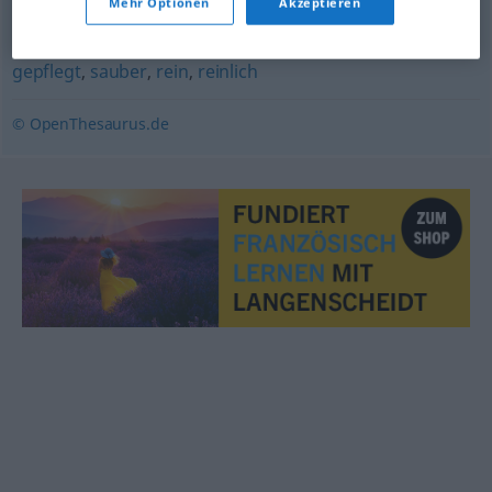
Mehr Optionen
Akzeptieren
(ugs.)
,
sauber
,
spiegelblank
,
blitzblank
,
proper
gepflegt
,
sauber
,
rein
,
reinlich
© OpenThesaurus.de