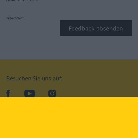
*Pflichtfeld
Feedback absenden
Besuchen Sie uns auf:
facebook
YouTube
Instagram
Langenscheidt