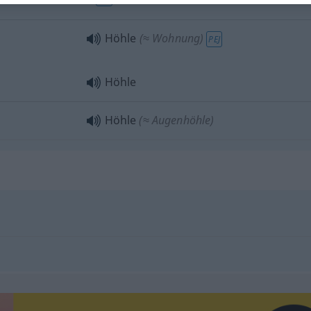
Höhle
(≈ Wohnung)
PEJ
Höhle
Höhle
(≈ Augenhöhle)