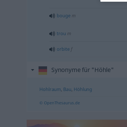
bouge
m
trou
m
orbite
f
Synonyme für "Höhle"
Hohlraum
,
Bau
,
Höhlung
© OpenThesaurus.de