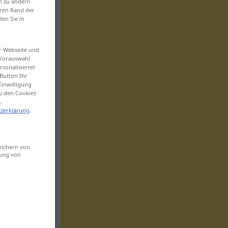
en zu ändern
eren Rand der
den Sie in
er Webseite und
 Vorauswahl
sonalisierter
Button Ihr
Einwilligung
zu den Cookies
.
zerklärung
.
eichern von
sung von