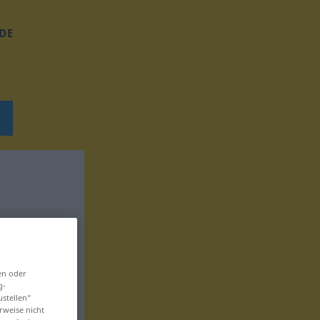
DE
en oder
g-
ustellen“
rweise nicht