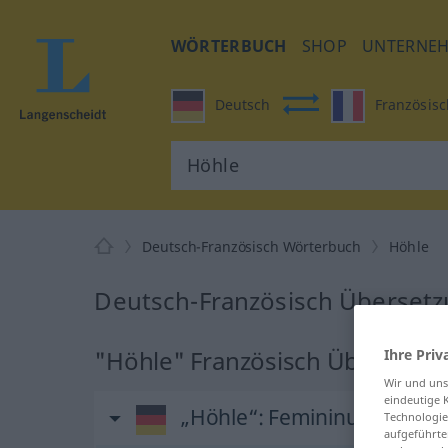
WÖRTERBUCH
SHOP
UNTERNE
Deutsch
Französisc
Deutsch-Französisch Wörterbuch
Höhle
Deutsch-Französisch Übersetz
"Höhle" Französisch Übersetzu
Ihre Priv
Wir und un
eindeutige 
„Höhle“
: Femininum
Technologie
aufgeführte