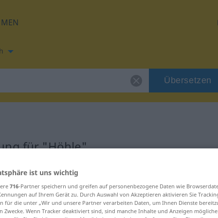
HMEN
h
Übersetzen
ung für "Höhle"
ng
atsphäre ist uns wichtig
sere
716
-Partner speichern und greifen auf personenbezogene Daten wie Browserdat
Kennungen auf Ihrem Gerät zu. Durch Auswahl von Akzeptieren aktivieren Sie Trackin
n für die unter „Wir und unsere Partner verarbeiten Daten, um Ihnen Dienste bereitz
n Zwecke. Wenn Tracker deaktiviert sind, sind manche Inhalte und Anzeigen mögliche