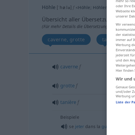
mehr so rel
oder Ihre E
Höhle
[ˈhøːlə]
f
<
Höhle
;
Höhlen
>
Webseite kli
unserer Dat
Übersicht aller Übersetzungen
Wir verwend
(Für mehr Details die Übersetzung anklicken/an
kommunizier
der statist
caverne, grotte
tanière
immer auf I
Werbung die
Einverständ
jederzeit f
und den Anp
Weitergehen
caverne
f
Hier finden
Wir und 
grotte
f
Genaue Geol
und/oder Zu
Werbung und
tanière
f
Liste der P
Beispiele
se
jeter
dans la
gueule
du
loup