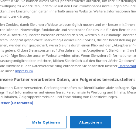
evant für Sie. Sie können dieses Menü jederzeit wieder aufrufen, um Ihre Einstellung
inwilligung zu widerrufen, indem Sie auf den Link Privatsphäre-Einstellungen am unt
cken. Ihre Einstellungen gelten innerhalb unseres Website. Weitere Informationen fin
enschutzerklärung.
en Cookies, damit Sie unsere Webseite bestmöglich nutzen und wir besser mit Ihnen
tippen)
en können. Notwendige, funktionale und statistische Cookies, die für den Betrieb d
ischen Auswertung unserer Webseite erforderlich sind, werden auf Grundlage unserer
bouge, trou
orbite
hrem Endgerät gespeichert. Marketing-Cookies und Cookies, die der Bereitstellung per
nen, werden nur gespeichert, wenn Sie uns durch einen Klick auf den „Akzeptieren“-
nis geben. Klicken Sie ansonsten auf „Fortfahren ohne Akzeptieren“. Sie können Ihre 
ür zukünftige Besuche unserer Webseite widerrufen. Wenn Sie weitere Informationen 
assungsmöglichkeiten möchten, klicken Sie einfach auf den Button „Mehr Optionen“
de Hinweise zu der Datenverarbeitung entnehmen Sie ansonsten unserer
Datenschut
Höhle
GEOL
 Sie unser
Impressum
.
unsere Partner verarbeiten Daten, um Folgendes bereitzustellen:
Höhle
ocation-Daten verwenden. Geräteeigenschaften zur Identifikation aktiv abfragen. Sp
griff auf Informationen auf einem Gerät. Personalisierte Werbung und Inhalte, Mes
 Inhalten, Zielgruppenforschung und Entwicklung von Dienstleistungen.
Höhle
wilder Tiere
artner (Lieferanten)
Mehr Optionen
Akzeptieren
sich in die Höhle des Löwen
wagen
FIG