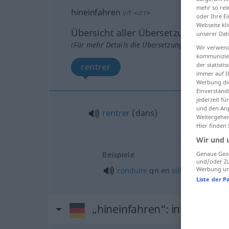
mehr so rel
hineinfahren
v/t
<
irr
>
oder Ihre E
Webseite kli
Übersicht aller Übersetzungen
unserer Dat
(Für mehr Details die Übersetzung anklicken/an
Wir verwend
kommunizier
der statist
rentrer
immer auf I
Werbung die
Einverständ
jederzeit f
und den Anp
rentrer
(
dans
)
Weitergehen
Hier finden
Wir und 
Beispiele
Genaue Geol
und/oder Zu
Werbung und
conduire
qn
en
ville
Liste der P
„hineinfahren“
: intransitiv