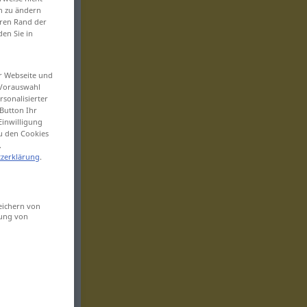
en zu ändern
eren Rand der
den Sie in
er Webseite und
 Vorauswahl
sonalisierter
Button Ihr
Einwilligung
zu den Cookies
.
zerklärung
.
eichern von
sung von