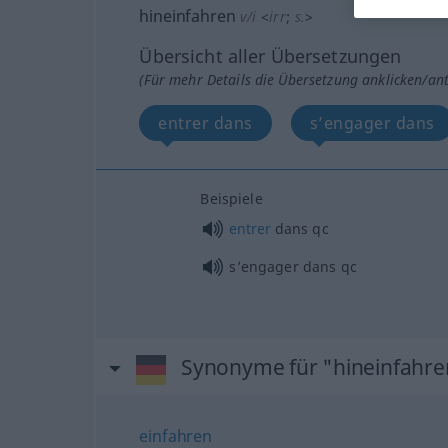
hineinfahren
v/i
<
irr
;
s.
>
Übersicht aller Übersetzungen
(Für mehr Details die Übersetzung anklicken/an
entrer dans
s’engager dans
Beispiele
entrer
dans
qc
s’engager dans
qc
Synonyme für "hineinfahre
einfahren