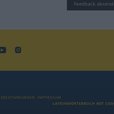
Feedback absend
ook
YouTube
Instagram
TZBESTIMMUNGEN
IMPRESSUM
LATEINWÖRTERBUCH MIT COD