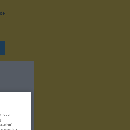
DE
en oder
g-
ustellen“
rweise nicht