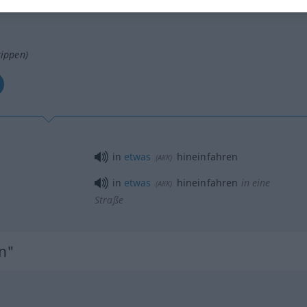
tippen)
in
etwas
hineinfahren
(
AKK
)
in
etwas
hineinfahren
in eine
(
AKK
)
Straße
n"