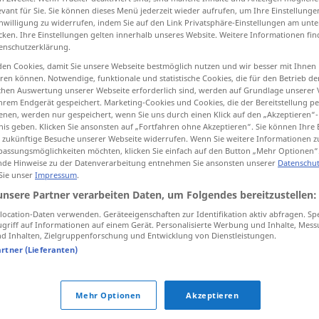
evant für Sie. Sie können dieses Menü jederzeit wieder aufrufen, um Ihre Einstellung
inwilligung zu widerrufen, indem Sie auf den Link Privatsphäre-Einstellungen am unt
cken. Ihre Einstellungen gelten innerhalb unseres Website. Weitere Informationen fin
enschutzerklärung.
tippen)
en Cookies, damit Sie unsere Webseite bestmöglich nutzen und wir besser mit Ihnen
en können. Notwendige, funktionale und statistische Cookies, die für den Betrieb d
ischen Auswertung unserer Webseite erforderlich sind, werden auf Grundlage unserer
hrem Endgerät gespeichert. Marketing-Cookies und Cookies, die der Bereitstellung per
nen, werden nur gespeichert, wenn Sie uns durch einen Klick auf den „Akzeptieren“-
nis geben. Klicken Sie ansonsten auf „Fortfahren ohne Akzeptieren“. Sie können Ihre 
ür zukünftige Besuche unserer Webseite widerrufen. Wenn Sie weitere Informationen 
assungsmöglichkeiten möchten, klicken Sie einfach auf den Button „Mehr Optionen“
hineinfahren
in
Fahrzeug,
+AKK
de Hinweise zu der Datenverarbeitung entnehmen Sie ansonsten unserer
Datenschut
 Sie unser
Impressum
.
Dinge
unsere Partner verarbeiten Daten, um Folgendes bereitzustellen:
ocation-Daten verwenden. Geräteeigenschaften zur Identifikation aktiv abfragen. Sp
griff auf Informationen auf einem Gerät. Personalisierte Werbung und Inhalte, Mes
 Inhalten, Zielgruppenforschung und Entwicklung von Dienstleistungen.
jemanden in die
Stadt
hineinfahren
artner (Lieferanten)
es Verb
Mehr Optionen
Akzeptieren