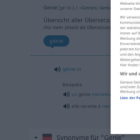
Webseite kli
Genie
[ʒeˈniː]
n
<
Genies
;
Genies
>
unserer Dat
Wir verwend
Übersicht aller Übersetzungen
kommunizier
(Für mehr Details die Übersetzung anklicken/an
der statist
immer auf I
Werbung die
génie
Einverständ
jederzeit f
und den Anp
Weitergehen
Hier finden
génie
m
Wir und 
Genaue Geol
Beispiele
und/oder Zu
Werbung und
un
génie
méconnu
Liste der P
elle raconte à
merveille
Synonyme für "Genie"