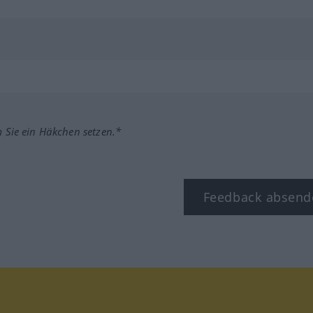
m Sie ein Häkchen setzen.*
Feedback absend