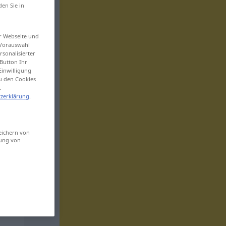
den Sie in
er Webseite und
 Vorauswahl
sonalisierter
Button Ihr
Einwilligung
zu den Cookies
.
zerklärung
.
eichern von
sung von