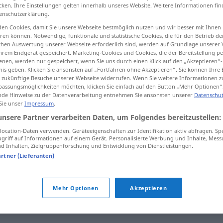
cken. Ihre Einstellungen gelten innerhalb unseres Website. Weitere Informationen fin
enschutzerklärung.
en Cookies, damit Sie unsere Webseite bestmöglich nutzen und wir besser mit Ihnen
en können. Notwendige, funktionale und statistische Cookies, die für den Betrieb d
tippen)
ischen Auswertung unserer Webseite erforderlich sind, werden auf Grundlage unserer
hrem Endgerät gespeichert. Marketing-Cookies und Cookies, die der Bereitstellung per
nen, werden nur gespeichert, wenn Sie uns durch einen Klick auf den „Akzeptieren“-
nis geben. Klicken Sie ansonsten auf „Fortfahren ohne Akzeptieren“. Sie können Ihre 
ür zukünftige Besuche unserer Webseite widerrufen. Wenn Sie weitere Informationen 
assungsmöglichkeiten möchten, klicken Sie einfach auf den Button „Mehr Optionen“
de Hinweise zu der Datenverarbeitung entnehmen Sie ansonsten unserer
Datenschut
 Sie unser
Impressum
.
Genie
unsere Partner verarbeiten Daten, um Folgendes bereitzustellen:
ocation-Daten verwenden. Geräteeigenschaften zur Identifikation aktiv abfragen. Sp
griff auf Informationen auf einem Gerät. Personalisierte Werbung und Inhalte, Mes
 Inhalten, Zielgruppenforschung und Entwicklung von Dienstleistungen.
ein verkanntes Genie
artner (Lieferanten)
sie ist ein Genie im
Geschichtenerzählen
Mehr Optionen
Akzeptieren