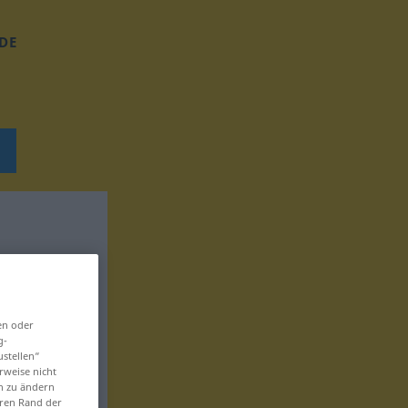
DE
en oder
g-
ustellen“
rweise nicht
en zu ändern
eren Rand der