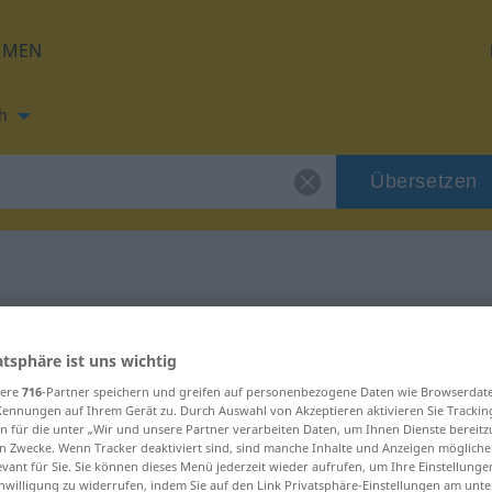
HMEN
h
Übersetzen
ung für "Genie"
atsphäre ist uns wichtig
ng
sere
716
-Partner speichern und greifen auf personenbezogene Daten wie Browserdat
Kennungen auf Ihrem Gerät zu. Durch Auswahl von Akzeptieren aktivieren Sie Trackin
n für die unter „Wir und unsere Partner verarbeiten Daten, um Ihnen Dienste bereitz
n Zwecke. Wenn Tracker deaktiviert sind, sind manche Inhalte und Anzeigen mögliche
evant für Sie. Sie können dieses Menü jederzeit wieder aufrufen, um Ihre Einstellung
inwilligung zu widerrufen, indem Sie auf den Link Privatsphäre-Einstellungen am unt