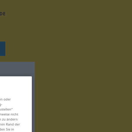
DE
en oder
g-
ustellen“
rweise nicht
en zu ändern
eren Rand der
den Sie in