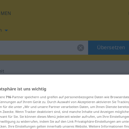
HMEN
h
Übersetzen
eit
ng für "Flüssigkeit"
atsphäre ist uns wichtig
sere
716
-Partner speichern und greifen auf personenbezogene Daten wie Browserdat
setzung
Kennungen auf Ihrem Gerät zu. Durch Auswahl von Akzeptieren aktivieren Sie Trackin
n für die unter „Wir und unsere Partner verarbeiten Daten, um Ihnen Dienste bereitz
n Zwecke. Wenn Tracker deaktiviert sind, sind manche Inhalte und Anzeigen mögliche
evant für Sie. Sie können dieses Menü jederzeit wieder aufrufen, um Ihre Einstellung
inwilligung zu widerrufen, indem Sie auf den Link Privatsphäre-Einstellungen am unt
cken. Ihre Einstellungen gelten innerhalb unseres Website. Weitere Informationen fin