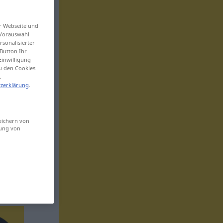
er Webseite und
 Vorauswahl
sonalisierter
Button Ihr
Einwilligung
zu den Cookies
.
zerklärung
.
eichern von
sung von