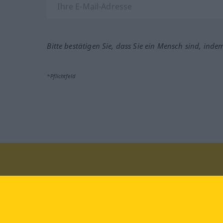
Bitte bestätigen Sie, dass Sie ein Mensch sind, inde
*Pflichtfeld
Besuchen Sie uns auf:
faceb