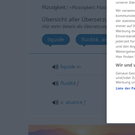
unserer Dat
Flüssigkeit
f
<
Flüssigkeit
;
Flüssigkeiten
>
Wir verwend
kommunizier
Übersicht aller Übersetzungen
der statist
(Für mehr Details die Übersetzung anklicken/an
immer auf I
Werbung die
Einverständ
liquide
fluidité, aisance
jederzeit f
und den Anp
Weitergehen
Hier finden
Wir und 
liquide
m
Genaue Geol
und/oder Zu
fluidité
f
Werbung und
Liste der P
a.
aisance
f