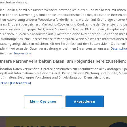
enschutzerklärung.
en Cookies, damit Sie unsere Webseite bestmöglich nutzen und wir besser mit Ihnen
en können. Notwendige, funktionale und statistische Cookies, die für den Betrieb d
ischen Auswertung unserer Webseite erforderlich sind, werden auf Grundlage unserer
tippen)
hrem Endgerät gespeichert. Marketing-Cookies und Cookies, die der Bereitstellung per
nen, werden nur gespeichert, wenn Sie uns durch einen Klick auf den „Akzeptieren“-
nis geben. Klicken Sie ansonsten auf „Fortfahren ohne Akzeptieren“. Sie können Ihre 
ür zukünftige Besuche unserer Webseite widerrufen. Wenn Sie weitere Informationen 
assungsmöglichkeiten möchten, klicken Sie einfach auf den Button „Mehr Optionen“
de Hinweise zu der Datenverarbeitung entnehmen Sie ansonsten unserer
Datenschut
 Sie unser
Impressum
.
unsere Partner verarbeiten Daten, um Folgendes bereitzustellen:
Flüssigkeit
ocation-Daten verwenden. Geräteeigenschaften zur Identifikation aktiv abfragen. Sp
griff auf Informationen auf einem Gerät. Personalisierte Werbung und Inhalte, Mes
Flüssigkeit
 Inhalten, Zielgruppenforschung und Entwicklung von Dienstleistungen.
FIG
artner (Lieferanten)
Flüssigkeit
des Stils
Mehr Optionen
Akzeptieren