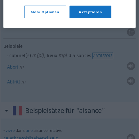
Wohlstand
m
aisance
(≈ richesse)
Mehr Optionen
Akzeptieren
Wohlhabenheit
f
aisance
Beispiele
m(pl)
,
mpl
cabinet(s)
lieux
d’aisances
AUTREFOIS
m
Abort
m
Abtritt
Beispielsätze für "aisance"
vivre
dans
une
aisance relative
relativ
wohlhabend
sein