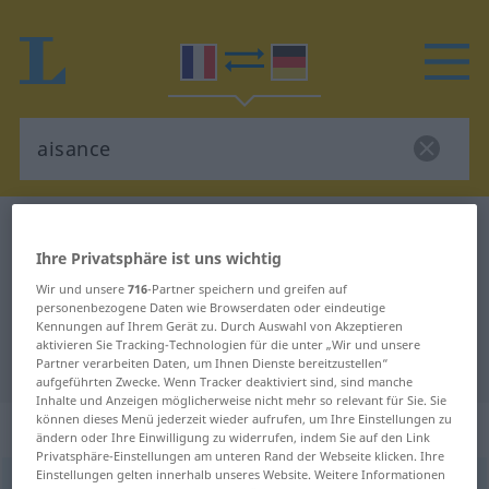
Französisch-Deutsch Wörterbuch
aisance
Ihre Privatsphäre ist uns wichtig
Französisch-Deutsch Übersetzung
Wir und unsere
716
-Partner speichern und greifen auf
für "aisance"
personenbezogene Daten wie Browserdaten oder eindeutige
Kennungen auf Ihrem Gerät zu. Durch Auswahl von Akzeptieren
aktivieren Sie Tracking-Technologien für die unter „Wir und unsere
"aisance" Deutsch Übersetzung
Partner verarbeiten Daten, um Ihnen Dienste bereitzustellen“
aufgeführten Zwecke. Wenn Tracker deaktiviert sind, sind manche
Inhalte und Anzeigen möglicherweise nicht mehr so relevant für Sie. Sie
können dieses Menü jederzeit wieder aufrufen, um Ihre Einstellungen zu
„aisance“
: féminin
ändern oder Ihre Einwilligung zu widerrufen, indem Sie auf den Link
Privatsphäre-Einstellungen am unteren Rand der Webseite klicken. Ihre
Einstellungen gelten innerhalb unseres Website. Weitere Informationen
aisance
[ɛzɑ̃s]
f