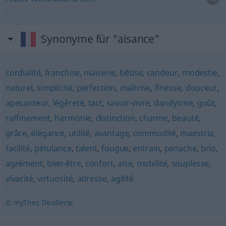
Synonyme für "aisance"
cordialité
,
franchise
,
niaiserie
,
bêtise
,
candeur
,
modestie
,
naturel
,
simplicité
,
perfection
,
maîtrise
,
finesse
,
douceur
,
apesanteur
,
légèreté
,
tact
,
savoir-vivre
,
dandysme
,
goût
,
raffinement
,
harmonie
,
distinction
,
charme
,
beauté
,
grâce
,
élégance
,
utilité
,
avantage
,
commodité
,
maestria
,
facilité
,
pétulance
,
talent
,
fougue
,
entrain
,
panache
,
brio
,
agrément
,
bien-être
,
confort
,
aise
,
mobilité
,
souplesse
,
vivacité
,
virtuosité
,
adresse
,
agilité
© myThes Dicollecte