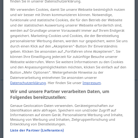
finden Sie in unserer Datenschutzerklärung.
Wir verwenden Cookies, damit Sie unsere Webseite bestmöglich nutzen
Übersicht aller Übersetzungen
und wir besser mit Ihnen kommunizieren können. Notwendige,
(Für mehr Details die Übersetzung anklicken/antippen)
funktionale und statistische Cookies, die für den Betrieb der Webseite
und der statistischen Auswertung unserer Webseite erforderlich sind,
werden auf Grundlage unserer Vorauswahl immer auf Ihrem Endgerät
Gewandtheit, Leichtigkeit
gespeichert. Marketing-Cookies und Cookies, die der Bereitstellung
personalisierter Werbung dienen, werden nur gespeichert, wenn Sie uns
durch einen Klick auf den „Akzeptieren“-Button Ihr Einverständnis
Wohlstand, Wohlhabenheit
geben. Klicken Sie ansonsten auf „Fortfahren ohne Akzeptieren“. Sie
können Ihre Einwilligung jederzeit für zukünftige Besuche unserer
Webseite widerrufen. Wenn Sie weitere Informationen zu den Cookies
Weitere Beispiele...
und den Anpassungsmöglichkeiten möchten, klicken Sie einfach auf den
Button „Mehr Optionen“. Weitergehende Hinweise zu der
Datenverarbeitung entnehmen Sie ansonsten unserer
Datenschutzerklärung
. Hier finden Sie unser
Impressum
.
Wir und unsere Partner verarbeiten Daten, um
Gewandtheit
f
aisance
(≈ facilité)
Folgendes bereitzustellen:
Genaue Geolocation-Daten verwenden. Geräteeigenschaften zur
Identifikation aktiv abfragen. Speichern von und/oder Zugriff auf
Leichtigkeit
f
aisance
Informationen auf einem Gerät. Personalisierte Werbung und Inhalte,
Messung von Werbung und Inhalten, Zielgruppenforschung und
Entwicklung von Dienstleistungen.
Liste der Partner (Lieferanten)