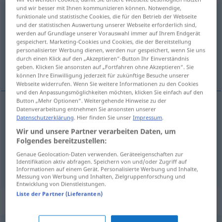
und wir besser mit Ihnen kommunizieren können. Notwendige,
Entstehung
f
<
Entstehung
>
funktionale und statistische Cookies, die für den Betrieb der Webseite
und der statistischen Auswertung unserer Webseite erforderlich sind,
Übersicht aller Übersetzungen
werden auf Grundlage unserer Vorauswahl immer auf Ihrem Endgerät
gespeichert. Marketing-Cookies und Cookies, die der Bereitstellung
(Für mehr Details die Übersetzung anklicken/antippen)
personalisierter Werbung dienen, werden nur gespeichert, wenn Sie uns
durch einen Klick auf den „Akzeptieren“-Button Ihr Einverständnis
naissance, origine, formation
geben. Klicken Sie ansonsten auf „Fortfahren ohne Akzeptieren“. Sie
können Ihre Einwilligung jederzeit für zukünftige Besuche unserer
Webseite widerrufen. Wenn Sie weitere Informationen zu den Cookies
und den Anpassungsmöglichkeiten möchten, klicken Sie einfach auf den
Button „Mehr Optionen“. Weitergehende Hinweise zu der
Datenverarbeitung entnehmen Sie ansonsten unserer
Datenschutzerklärung
. Hier finden Sie unser
Impressum
.
naissance
f
Entstehung
Wir und unsere Partner verarbeiten Daten, um
Folgendes bereitzustellen:
origine
f
Entstehung
Genaue Geolocation-Daten verwenden. Geräteeigenschaften zur
Identifikation aktiv abfragen. Speichern von und/oder Zugriff auf
formation
f
Entstehung
(≈ Bildung)
Informationen auf einem Gerät. Personalisierte Werbung und Inhalte,
Messung von Werbung und Inhalten, Zielgruppenforschung und
Entwicklung von Dienstleistungen.
Liste der Partner (Lieferanten)
Synonyme für "Entstehung"