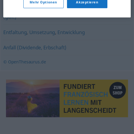
Mehr Optionen
Akzeptieren
Genese
,
Entwicklung
,
Heranbildung
,
Bildung
,
Ausbildung
(geh.)
Entfaltung
,
Umsetzung
,
Entwicklung
Anfall (Dividende, Erbschaft)
© OpenThesaurus.de