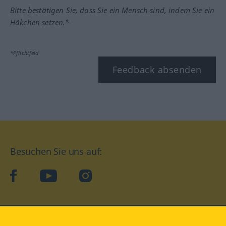
Bitte bestätigen Sie, dass Sie ein Mensch sind, indem Sie ein
Häkchen setzen.*
*Pflichtfeld
Feedback absenden
Besuchen Sie uns auf:
facebook
YouTube
Instagram