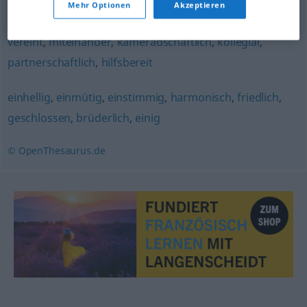
Mehr Optionen
Akzeptieren
kollektiv
,
einmütig
,
geschlossen
,
kooperativ
,
solidarisch
,
vereint
,
miteinander
,
kameradschaftlich
,
kollegial
,
partnerschaftlich
,
hilfsbereit
einhellig
,
einmütig
,
einstimmig
,
harmonisch
,
friedlich
,
geschlossen
,
brüderlich
,
einig
© OpenThesaurus.de