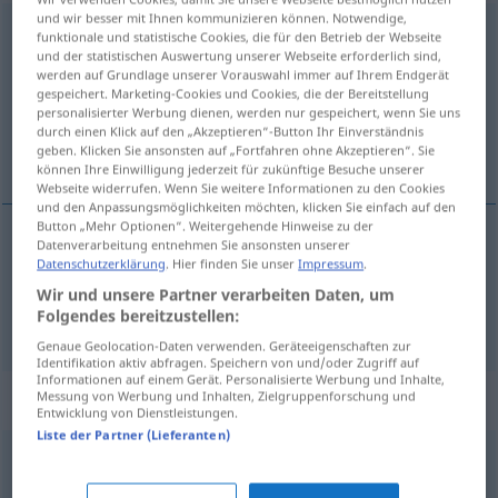
und wir besser mit Ihnen kommunizieren können. Notwendige,
einträchtig
adj
funktionale und statistische Cookies, die für den Betrieb der Webseite
und der statistischen Auswertung unserer Webseite erforderlich sind,
Übersicht aller Übersetzungen
werden auf Grundlage unserer Vorauswahl immer auf Ihrem Endgerät
gespeichert. Marketing-Cookies und Cookies, die der Bereitstellung
(Für mehr Details die Übersetzung anklicken/antippen)
personalisierter Werbung dienen, werden nur gespeichert, wenn Sie uns
durch einen Klick auf den „Akzeptieren“-Button Ihr Einverständnis
en accord, en harmonie
geben. Klicken Sie ansonsten auf „Fortfahren ohne Akzeptieren“. Sie
können Ihre Einwilligung jederzeit für zukünftige Besuche unserer
Webseite widerrufen. Wenn Sie weitere Informationen zu den Cookies
und den Anpassungsmöglichkeiten möchten, klicken Sie einfach auf den
Button „Mehr Optionen“. Weitergehende Hinweise zu der
Datenverarbeitung entnehmen Sie ansonsten unserer
en
accord
einträchtig
Datenschutzerklärung
. Hier finden Sie unser
Impressum
.
Wir und unsere Partner verarbeiten Daten, um
Folgendes bereitzustellen:
en
harmonie
einträchtig
Genaue Geolocation-Daten verwenden. Geräteeigenschaften zur
Identifikation aktiv abfragen. Speichern von und/oder Zugriff auf
Informationen auf einem Gerät. Personalisierte Werbung und Inhalte,
Synonyme für "einträchtig"
Messung von Werbung und Inhalten, Zielgruppenforschung und
Entwicklung von Dienstleistungen.
Liste der Partner (Lieferanten)
friedlich
,
harmonisch