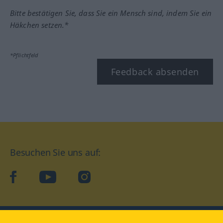
Bitte bestätigen Sie, dass Sie ein Mensch sind, indem Sie ein
Häkchen setzen.*
*Pflichtfeld
Feedback absenden
Besuchen Sie uns auf:
facebook
YouTube
Instagram