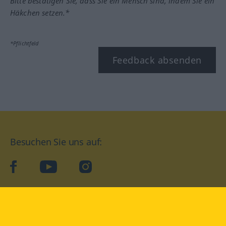
Bitte bestätigen Sie, dass Sie ein Mensch sind, indem Sie ein
Häkchen setzen.*
*Pflichtfeld
Feedback absenden
Besuchen Sie uns auf:
facebook
YouTube
Instagram
Langenscheidt