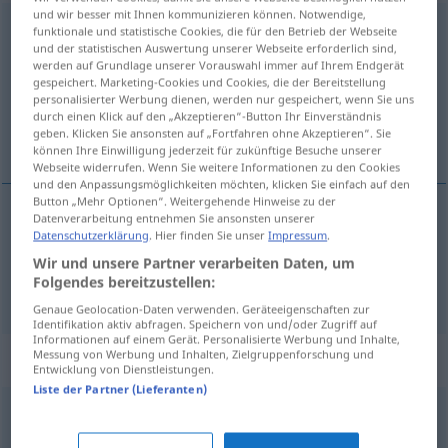
und wir besser mit Ihnen kommunizieren können. Notwendige,
einstweilen
adv
funktionale und statistische Cookies, die für den Betrieb der Webseite
und der statistischen Auswertung unserer Webseite erforderlich sind,
werden auf Grundlage unserer Vorauswahl immer auf Ihrem Endgerät
Übersicht aller Übersetzungen
gespeichert. Marketing-Cookies und Cookies, die der Bereitstellung
(Für mehr Details die Übersetzung anklicken/antippen)
personalisierter Werbung dienen, werden nur gespeichert, wenn Sie uns
durch einen Klick auf den „Akzeptieren“-Button Ihr Einverständnis
geben. Klicken Sie ansonsten auf „Fortfahren ohne Akzeptieren“. Sie
pour le moment, pendant ce temps-là
können Ihre Einwilligung jederzeit für zukünftige Besuche unserer
Webseite widerrufen. Wenn Sie weitere Informationen zu den Cookies
und den Anpassungsmöglichkeiten möchten, klicken Sie einfach auf den
Button „Mehr Optionen“. Weitergehende Hinweise zu der
Datenverarbeitung entnehmen Sie ansonsten unserer
Datenschutzerklärung
. Hier finden Sie unser
Impressum
.
pour le
moment
einstweilen
(≈ vorläufig)
Wir und unsere Partner verarbeiten Daten, um
Folgendes bereitzustellen:
pendant
ce temps-là
einstweilen
(≈ inzwischen)
Genaue Geolocation-Daten verwenden. Geräteeigenschaften zur
Identifikation aktiv abfragen. Speichern von und/oder Zugriff auf
Informationen auf einem Gerät. Personalisierte Werbung und Inhalte,
Messung von Werbung und Inhalten, Zielgruppenforschung und
Synonyme für "einstweilen"
Entwicklung von Dienstleistungen.
Liste der Partner (Lieferanten)
vorübergehend
,
vorläufig (Hauptform)
,
einstweilig
,