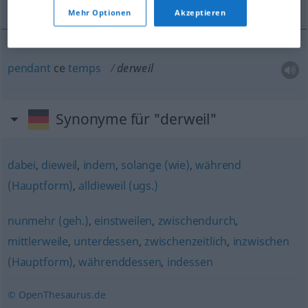
Mehr Optionen
Akzeptieren
pendant
ce
temps
derweil
Synonyme für "derweil"
dabei
,
dieweil
,
indem
,
solange (wie)
,
während
(Hauptform)
,
alldieweil (ugs.)
nunmehr (geh.)
,
einstweilen
,
zwischendurch
,
mittlerweile
,
unterdessen
,
zwischenzeitlich
,
inzwischen
(Hauptform)
,
währenddessen
,
indessen
© OpenThesaurus.de