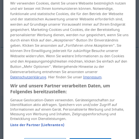
Wir verwenden Cookies, damit Sie unsere Webseite bestmöglich nutzen
und wir besser mit Ihnen kommunizieren können. Notwendige,
Übersicht aller Übersetzungen
funktionale und statistische Cookies, die für den Betrieb der Webseite
und der statistischen Auswertung unserer Webseite erforderlich sind,
(Für mehr Details die Übersetzung anklicken/antippen)
werden auf Grundlage unserer Vorauswahl immer auf Ihrem Endgerät
gespeichert. Marketing-Cookies und Cookies, die der Bereitstellung
pendant que
personalisierter Werbung dienen, werden nur gespeichert, wenn Sie uns
durch einen Klick auf den „Akzeptieren“-Button Ihr Einverständnis
geben. Klicken Sie ansonsten auf „Fortfahren ohne Akzeptieren“. Sie
können Ihre Einwilligung jederzeit für zukünftige Besuche unserer
Webseite widerrufen. Wenn Sie weitere Informationen zu den Cookies
und den Anpassungsmöglichkeiten möchten, klicken Sie einfach auf den
pendant
que
derweil
Button „Mehr Optionen“. Weitergehende Hinweise zu der
Datenverarbeitung entnehmen Sie ansonsten unserer
Datenschutzerklärung
. Hier finden Sie unser
Impressum
.
Wir und unsere Partner verarbeiten Daten, um
„derweil“
: Adverb
Folgendes bereitzustellen:
Genaue Geolocation-Daten verwenden. Geräteeigenschaften zur
derweil
adv
Identifikation aktiv abfragen. Speichern von und/oder Zugriff auf
GEH
Informationen auf einem Gerät. Personalisierte Werbung und Inhalte,
Messung von Werbung und Inhalten, Zielgruppenforschung und
Übersicht aller Übersetzungen
Entwicklung von Dienstleistungen.
(Für mehr Details die Übersetzung anklicken/antippen)
Liste der Partner (Lieferanten)
pendant ce temps