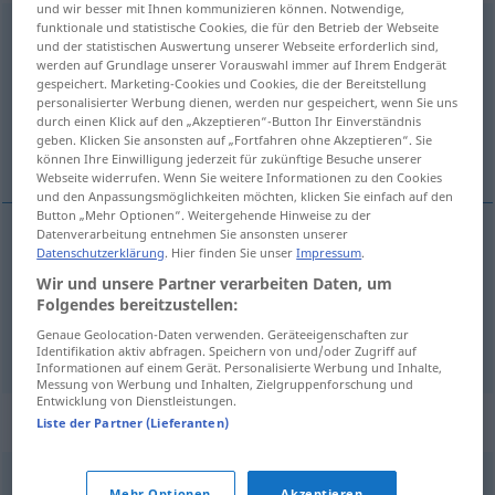
und wir besser mit Ihnen kommunizieren können. Notwendige,
funktionale und statistische Cookies, die für den Betrieb der Webseite
einspringen
v/i
<
irr
;
s.
>
und der statistischen Auswertung unserer Webseite erforderlich sind,
werden auf Grundlage unserer Vorauswahl immer auf Ihrem Endgerät
Übersicht aller Übersetzungen
gespeichert. Marketing-Cookies und Cookies, die der Bereitstellung
(Für mehr Details die Übersetzung anklicken/antippen)
personalisierter Werbung dienen, werden nur gespeichert, wenn Sie uns
durch einen Klick auf den „Akzeptieren“-Button Ihr Einverständnis
geben. Klicken Sie ansonsten auf „Fortfahren ohne Akzeptieren“. Sie
remplacer qn au pied levé
können Ihre Einwilligung jederzeit für zukünftige Besuche unserer
Webseite widerrufen. Wenn Sie weitere Informationen zu den Cookies
und den Anpassungsmöglichkeiten möchten, klicken Sie einfach auf den
Button „Mehr Optionen“. Weitergehende Hinweise zu der
Datenverarbeitung entnehmen Sie ansonsten unserer
Beispiele
Datenschutzerklärung
. Hier finden Sie unser
Impressum
.
für jemanden einspringen
Wir und unsere Partner verarbeiten Daten, um
Folgendes bereitzustellen:
remplacer
qn
(au
pied
levé)
Genaue Geolocation-Daten verwenden. Geräteeigenschaften zur
Identifikation aktiv abfragen. Speichern von und/oder Zugriff auf
Informationen auf einem Gerät. Personalisierte Werbung und Inhalte,
Messung von Werbung und Inhalten, Zielgruppenforschung und
Entwicklung von Dienstleistungen.
Synonyme für "einspringen"
Liste der Partner (Lieferanten)
Mehr Optionen
Akzeptieren