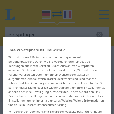
Ihre Privatsphäre ist uns wichtig
Deutsch-Französisch Wörterbuch
einspringen
Wir und unsere
716
-Partner speichern und greifen auf
Deutsch-Französisch Übersetzung
personenbezogene Daten wie Browserdaten oder eindeutige
Kennungen auf Ihrem Gerät zu. Durch Auswahl von Akzeptieren
für "einspringen"
aktivieren Sie Tracking-Technologien für die unter „Wir und unsere
Partner verarbeiten Daten, um Ihnen Dienste bereitzustellen“
aufgeführten Zwecke. Wenn Tracker deaktiviert sind, sind manche
Inhalte und Anzeigen möglicherweise nicht mehr so relevant für Sie. Sie
"einspringen" Französisch
können dieses Menü jederzeit wieder aufrufen, um Ihre Einstellungen zu
ändern oder Ihre Einwilligung zu widerrufen, indem Sie auf den Link
Übersetzung
Privatsphäre-Einstellungen am unteren Rand der Webseite klicken. Ihre
Einstellungen gelten innerhalb unseres Website. Weitere Informationen
finden Sie in unserer Datenschutzerklärung.
„einspringen“
: intransitives Verb
Wir verwenden Cookies, damit Sie unsere Webseite bestmöglich nutzen