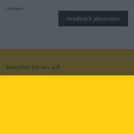
*Pflichtfeld
Feedback absenden
Besuchen Sie uns auf:
facebook
YouTube
Instagram
Langenscheidt