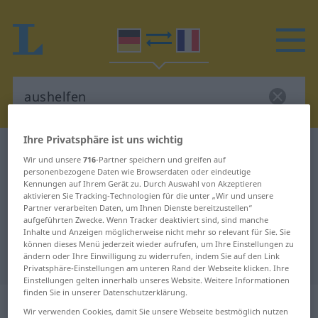
Ihre Privatsphäre ist uns wichtig
Deutsch-Französisch Wörterbuch
aushelfen
Wir und unsere
716
-Partner speichern und greifen auf
Deutsch-Französisch Übersetzung
personenbezogene Daten wie Browserdaten oder eindeutige
Kennungen auf Ihrem Gerät zu. Durch Auswahl von Akzeptieren
für "aushelfen"
aktivieren Sie Tracking-Technologien für die unter „Wir und unsere
Partner verarbeiten Daten, um Ihnen Dienste bereitzustellen“
aufgeführten Zwecke. Wenn Tracker deaktiviert sind, sind manche
Inhalte und Anzeigen möglicherweise nicht mehr so relevant für Sie. Sie
"aushelfen" Französisch
können dieses Menü jederzeit wieder aufrufen, um Ihre Einstellungen zu
ändern oder Ihre Einwilligung zu widerrufen, indem Sie auf den Link
Übersetzung
Privatsphäre-Einstellungen am unteren Rand der Webseite klicken. Ihre
Einstellungen gelten innerhalb unseres Website. Weitere Informationen
finden Sie in unserer Datenschutzerklärung.
„aushelfen“
: intransitives Verb
Wir verwenden Cookies, damit Sie unsere Webseite bestmöglich nutzen