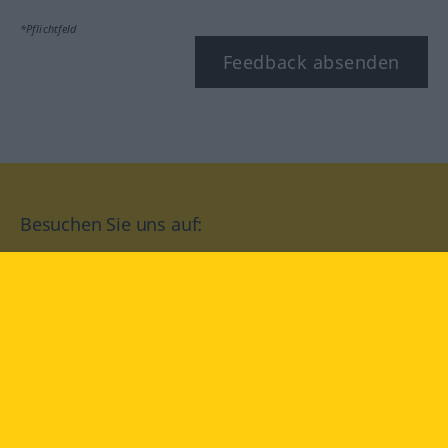
*Pflichtfeld
Feedback absenden
Besuchen Sie uns auf:
facebook
YouTube
Instagram
Langenscheidt