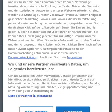
und wir besser mit Ihnen kommunizieren können. Notwendige,
funktionale und statistische Cookies, die für den Betrieb der Webseite
aushelfen
v/i
<
irr
>
und der statistischen Auswertung unserer Webseite erforderlich sind,
werden auf Grundlage unserer Vorauswahl immer auf Ihrem Endgerät
Übersicht aller Übersetzungen
gespeichert. Marketing-Cookies und Cookies, die der Bereitstellung
(Für mehr Details die Übersetzung anklicken/antippen)
personalisierter Werbung dienen, werden nur gespeichert, wenn Sie uns
durch einen Klick auf den „Akzeptieren“-Button Ihr Einverständnis
geben. Klicken Sie ansonsten auf „Fortfahren ohne Akzeptieren“. Sie
aider qn avec qc
können Ihre Einwilligung jederzeit für zukünftige Besuche unserer
Webseite widerrufen. Wenn Sie weitere Informationen zu den Cookies
und den Anpassungsmöglichkeiten möchten, klicken Sie einfach auf den
Button „Mehr Optionen“. Weitergehende Hinweise zu der
Datenverarbeitung entnehmen Sie ansonsten unserer
Beispiele
Datenschutzerklärung
. Hier finden Sie unser
Impressum
.
jemandem (mit etwas) aushelfen
Wir und unsere Partner verarbeiten Daten, um
Folgendes bereitzustellen:
aider
qn
(avec
qc
)
Genaue Geolocation-Daten verwenden. Geräteeigenschaften zur
Identifikation aktiv abfragen. Speichern von und/oder Zugriff auf
Informationen auf einem Gerät. Personalisierte Werbung und Inhalte,
Messung von Werbung und Inhalten, Zielgruppenforschung und
Entwicklung von Dienstleistungen.
Synonyme für "aushelfen"
Liste der Partner (Lieferanten)
Mehr Optionen
Akzeptieren