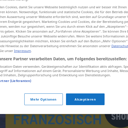
en Cookies, damit Sie unsere Webseite bestmöglich nutzen und wir besser mit Ihnen
en können. Notwendige, funktionale und statistische Cookies, die für den Betrieb d
ischen Auswertung unserer Webseite erforderlich sind, werden auf Grundlage unserer
hrem Endgerät gespeichert. Marketing-Cookies und Cookies, die der Bereitstellung per
tippen)
nen, werden nur gespeichert, wenn Sie uns durch einen Klick auf den „Akzeptieren“-
nis geben. Klicken Sie ansonsten auf „Fortfahren ohne Akzeptieren“. Sie können Ihre 
ür zukünftige Besuche unserer Webseite widerrufen. Wenn Sie weitere Informationen 
assungsmöglichkeiten möchten, klicken Sie einfach auf den Button „Mehr Optionen“
de Hinweise zu der Datenverarbeitung entnehmen Sie ansonsten unserer
Datenschut
 Sie unser
Impressum
.
unsere Partner verarbeiten Daten, um Folgendes bereitzustellen:
ocation-Daten verwenden. Geräteeigenschaften zur Identifikation aktiv abfragen. Sp
in etwas
einheften
(
)
AKK
griff auf Informationen auf einem Gerät. Personalisierte Werbung und Inhalte, Mes
 Inhalten, Zielgruppenforschung und Entwicklung von Dienstleistungen.
artner (Lieferanten)
Mehr Optionen
Akzeptieren