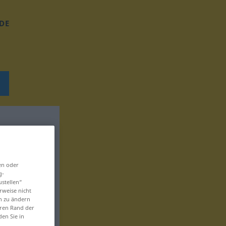
DE
en oder
g-
ustellen“
rweise nicht
en zu ändern
eren Rand der
den Sie in