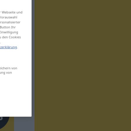
er Webseite und
 Vorauswahl
sonalisierter
Button Ihr
Einwilligung
zu den Cookies
.
zerklärung
.
eichern von
sung von