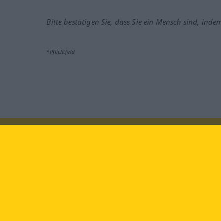
Bitte bestätigen Sie, dass Sie ein Mensch sind, inde
*Pflichtfeld
Besuchen Sie uns auf:
faceb