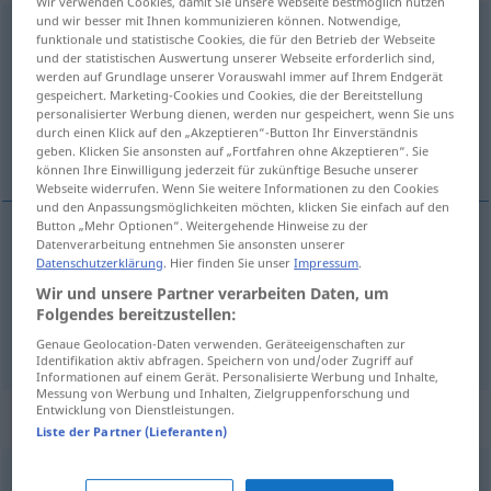
Wir verwenden Cookies, damit Sie unsere Webseite bestmöglich nutzen
und wir besser mit Ihnen kommunizieren können. Notwendige,
einflüstern
v/t
<
-(e)re
;
sép
;
-ge-
;
h.
>
funktionale und statistische Cookies, die für den Betrieb der Webseite
und der statistischen Auswertung unserer Webseite erforderlich sind,
Übersicht aller Übersetzungen
werden auf Grundlage unserer Vorauswahl immer auf Ihrem Endgerät
gespeichert. Marketing-Cookies und Cookies, die der Bereitstellung
(Für mehr Details die Übersetzung anklicken/antippen)
personalisierter Werbung dienen, werden nur gespeichert, wenn Sie uns
durch einen Klick auf den „Akzeptieren“-Button Ihr Einverständnis
souffler...
geben. Klicken Sie ansonsten auf „Fortfahren ohne Akzeptieren“. Sie
können Ihre Einwilligung jederzeit für zukünftige Besuche unserer
Webseite widerrufen. Wenn Sie weitere Informationen zu den Cookies
und den Anpassungsmöglichkeiten möchten, klicken Sie einfach auf den
Button „Mehr Optionen“. Weitergehende Hinweise zu der
Beispiele
Datenverarbeitung entnehmen Sie ansonsten unserer
Datenschutzerklärung
. Hier finden Sie unser
Impressum
.
jemandem
etwas
einflüstern
Wir und unsere Partner verarbeiten Daten, um
Folgendes bereitzustellen:
souffler
,
suggérer
qc
à
qn
Genaue Geolocation-Daten verwenden. Geräteeigenschaften zur
Identifikation aktiv abfragen. Speichern von und/oder Zugriff auf
Informationen auf einem Gerät. Personalisierte Werbung und Inhalte,
Messung von Werbung und Inhalten, Zielgruppenforschung und
Entwicklung von Dienstleistungen.
Synonyme für "einflüstern"
Liste der Partner (Lieferanten)