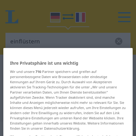
Ihre Privatsphäre ist uns wichtig
Deutsch-Französisch Wörterbuch
einflüstern
Wir und unsere
716
-Partner speichern und greifen auf
Deutsch-Französisch Übersetzung
personenbezogene Daten wie Browserdaten oder eindeutige
für "einflüstern"
Kennungen auf Ihrem Gerät zu. Durch Auswahl von Akzeptieren
aktivieren Sie Tracking-Technologien für die unter „Wir und unsere
Partner verarbeiten Daten, um Ihnen Dienste bereitzustellen“
aufgeführten Zwecke. Wenn Tracker deaktiviert sind, sind manche
"einflüstern" Französisch
Inhalte und Anzeigen möglicherweise nicht mehr so relevant für Sie. Sie
können dieses Menü jederzeit wieder aufrufen, um Ihre Einstellungen zu
Übersetzung
ändern oder Ihre Einwilligung zu widerrufen, indem Sie auf den Link
Privatsphäre-Einstellungen am unteren Rand der Webseite klicken. Ihre
Einstellungen gelten innerhalb unseres Website. Weitere Informationen
„einflüstern“
: transitives Verb
finden Sie in unserer Datenschutzerklärung.