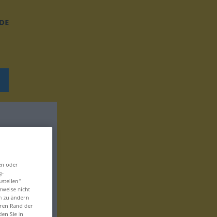
DE
en oder
g-
ustellen“
rweise nicht
en zu ändern
eren Rand der
den Sie in