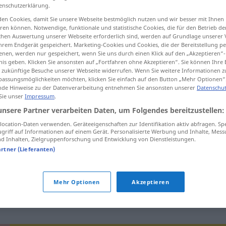
enschutzerklärung.
en Cookies, damit Sie unsere Webseite bestmöglich nutzen und wir besser mit Ihnen
en können. Notwendige, funktionale und statistische Cookies, die für den Betrieb d
ischen Auswertung unserer Webseite erforderlich sind, werden auf Grundlage unserer
tippen)
hrem Endgerät gespeichert. Marketing-Cookies und Cookies, die der Bereitstellung per
nen, werden nur gespeichert, wenn Sie uns durch einen Klick auf den „Akzeptieren“-
nis geben. Klicken Sie ansonsten auf „Fortfahren ohne Akzeptieren“. Sie können Ihre 
drone
ür zukünftige Besuche unserer Webseite widerrufen. Wenn Sie weitere Informationen 
assungsmöglichkeiten möchten, klicken Sie einfach auf den Button „Mehr Optionen“
de Hinweise zu der Datenverarbeitung entnehmen Sie ansonsten unserer
Datenschut
 Sie unser
Impressum
.
unsere Partner verarbeiten Daten, um Folgendes bereitzustellen:
Drohne
ZOOL
ocation-Daten verwenden. Geräteeigenschaften zur Identifikation aktiv abfragen. Sp
griff auf Informationen auf einem Gerät. Personalisierte Werbung und Inhalte, Mes
Drohne
 Inhalten, Zielgruppenforschung und Entwicklung von Dienstleistungen.
FIG
PEJ
artner (Lieferanten)
Drohne
(≈ unbemanntes
MIL
Mehr Optionen
Akzeptieren
Flugzeug, Fluggerät)