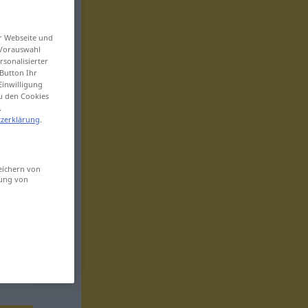
er Webseite und
 Vorauswahl
sonalisierter
Button Ihr
Einwilligung
zu den Cookies
.
zerklärung
.
eichern von
sung von