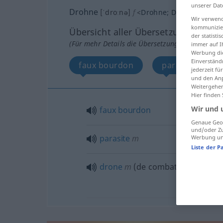
unserer Dat
Drohne
[ˈdroːnə]
f
<
Drohne
;
Drohnen
>
Wir verwend
kommunizier
Übersicht aller Übersetzungen
der statist
(Für mehr Details die Übersetzung anklicken/an
immer auf I
Werbung die
Einverständ
faux bourdon
parasite
jederzeit f
und den Anp
Weitergehen
Hier finden
Wir und 
faux
bourdon
Genaue Geol
und/oder Zu
parasite
m
Werbung und
Liste der P
drone
m
(de combat)