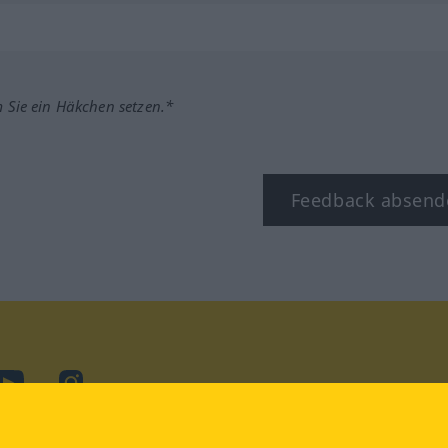
m Sie ein Häkchen setzen.*
Feedback absend
ook
YouTube
Instagram