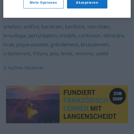
Mehr Optionen
Akzeptieren
Synonyme für "parasite"
artefact
,
artifice
,
bactérien
,
bacillaire
,
microbien
,
brouillage
,
perturbation
,
trouble
,
confusion
,
désordre
,
bruit
,
pique-assiette
,
grésillement
,
bruissement
,
crépitement
,
friture
,
pou
,
lente
,
vermine
,
saleté
© myThes Dicollecte