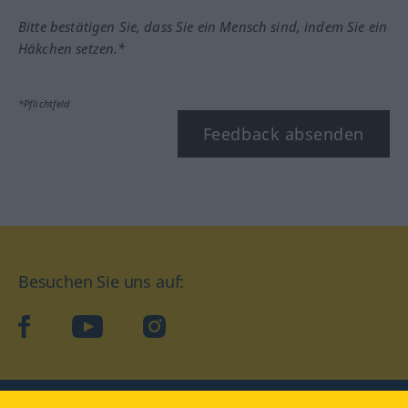
Bitte bestätigen Sie, dass Sie ein Mensch sind, indem Sie ein
Häkchen setzen.*
*Pflichtfeld
Feedback absenden
Besuchen Sie uns auf:
facebook
YouTube
Instagram