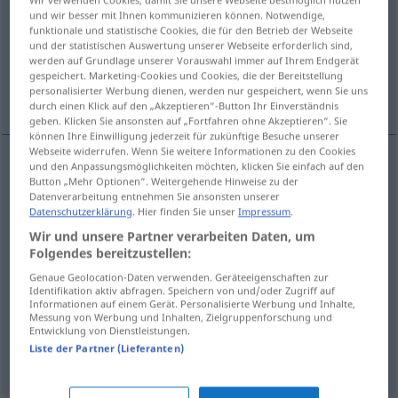
und wir besser mit Ihnen kommunizieren können. Notwendige,
funktionale und statistische Cookies, die für den Betrieb der Webseite
Übersicht aller Übersetzungen
und der statistischen Auswertung unserer Webseite erforderlich sind,
(Für mehr Details die Übersetzung anklicken/antippen)
werden auf Grundlage unserer Vorauswahl immer auf Ihrem Endgerät
gespeichert. Marketing-Cookies und Cookies, die der Bereitstellung
personalisierter Werbung dienen, werden nur gespeichert, wenn Sie uns
Parasit, Schmarotzer
Weitere Beispiele...
durch einen Klick auf den „Akzeptieren“-Button Ihr Einverständnis
geben. Klicken Sie ansonsten auf „Fortfahren ohne Akzeptieren“. Sie
können Ihre Einwilligung jederzeit für zukünftige Besuche unserer
Webseite widerrufen. Wenn Sie weitere Informationen zu den Cookies
und den Anpassungsmöglichkeiten möchten, klicken Sie einfach auf den
Button „Mehr Optionen“. Weitergehende Hinweise zu der
Parasit
m
parasite
a.
BIOL
FIG
Datenverarbeitung entnehmen Sie ansonsten unserer
Datenschutzerklärung
. Hier finden Sie unser
Impressum
.
Schmarotzer
m
parasite
Wir und unsere Partner verarbeiten Daten, um
Folgendes bereitzustellen:
Beispiele
Genaue Geolocation-Daten verwenden. Geräteeigenschaften zur
Identifikation aktiv abfragen. Speichern von und/oder Zugriff auf
pl
parasites
RAD
Informationen auf einem Gerät. Personalisierte Werbung und Inhalte,
Messung von Werbung und Inhalten, Zielgruppenforschung und
Entwicklung von Dienstleistungen.
n(pl)
Stör-, Nebengeräusch(e)
Liste der Partner (Lieferanten)