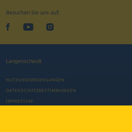
Besuchen Sie uns auf:
facebook
YouTube
Instagram
Langenscheidt
NUTZUNGSBEDINGUNGEN
DATENSCHUTZBESTIMMUNGEN
IMPRESSUM
PRIVATSPHÄRE-EINSTELLUNGEN
LATEINWÖRTERBUCH MIT CODE