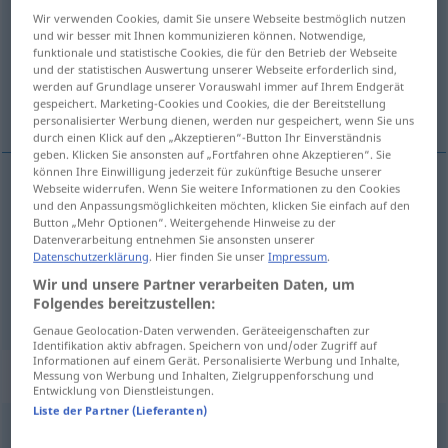
Wir verwenden Cookies, damit Sie unsere Webseite bestmöglich nutzen
Übersicht aller Übersetzungen
und wir besser mit Ihnen kommunizieren können. Notwendige,
funktionale und statistische Cookies, die für den Betrieb der Webseite
(Für mehr Details die Übersetzung anklicken/antippen)
und der statistischen Auswertung unserer Webseite erforderlich sind,
werden auf Grundlage unserer Vorauswahl immer auf Ihrem Endgerät
malin, habile, adroit
gespeichert. Marketing-Cookies und Cookies, die der Bereitstellung
personalisierter Werbung dienen, werden nur gespeichert, wenn Sie uns
durch einen Klick auf den „Akzeptieren“-Button Ihr Einverständnis
geben. Klicken Sie ansonsten auf „Fortfahren ohne Akzeptieren“. Sie
können Ihre Einwilligung jederzeit für zukünftige Besuche unserer
Webseite widerrufen. Wenn Sie weitere Informationen zu den Cookies
und den Anpassungsmöglichkeiten möchten, klicken Sie einfach auf den
malin
clever
Button „Mehr Optionen“. Weitergehende Hinweise zu der
Datenverarbeitung entnehmen Sie ansonsten unserer
habile
clever
Datenschutzerklärung
. Hier finden Sie unser
Impressum
.
Wir und unsere Partner verarbeiten Daten, um
adroit
clever
Folgendes bereitzustellen:
Genaue Geolocation-Daten verwenden. Geräteeigenschaften zur
Identifikation aktiv abfragen. Speichern von und/oder Zugriff auf
Informationen auf einem Gerät. Personalisierte Werbung und Inhalte,
„clever“
: Adverb
Messung von Werbung und Inhalten, Zielgruppenforschung und
Entwicklung von Dienstleistungen.
Liste der Partner (Lieferanten)
clever
[ˈklɛvər]
adv
UMG