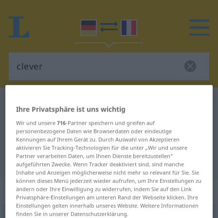
Deutsch-Französisch Wörterbuch
clever
Ihre Privatsphäre ist uns wichtig
Deutsch-Französisch Übersetzung
Wir und unsere
716
-Partner speichern und greifen auf
personenbezogene Daten wie Browserdaten oder eindeutige
für "clever"
Kennungen auf Ihrem Gerät zu. Durch Auswahl von Akzeptieren
aktivieren Sie Tracking-Technologien für die unter „Wir und unsere
Partner verarbeiten Daten, um Ihnen Dienste bereitzustellen“
"clever" Französisch Übersetzung
aufgeführten Zwecke. Wenn Tracker deaktiviert sind, sind manche
Inhalte und Anzeigen möglicherweise nicht mehr so relevant für Sie. Sie
können dieses Menü jederzeit wieder aufrufen, um Ihre Einstellungen zu
„clever“
: Adjektiv
ändern oder Ihre Einwilligung zu widerrufen, indem Sie auf den Link
Privatsphäre-Einstellungen am unteren Rand der Webseite klicken. Ihre
Einstellungen gelten innerhalb unseres Website. Weitere Informationen
finden Sie in unserer Datenschutzerklärung.
clever
[ˈklɛvər]
adj
UMG