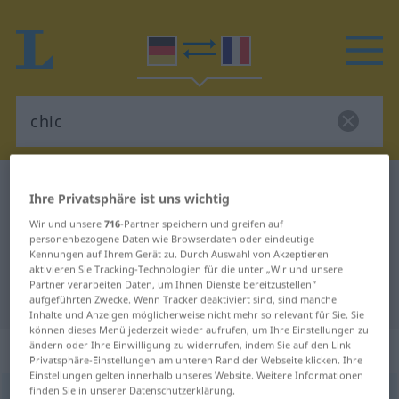
Deutsch-Französisch Wörterbuch
chic
Ihre Privatsphäre ist uns wichtig
Deutsch-Französisch Übersetzung
Wir und unsere
716
-Partner speichern und greifen auf
personenbezogene Daten wie Browserdaten oder eindeutige
für "chic"
Kennungen auf Ihrem Gerät zu. Durch Auswahl von Akzeptieren
aktivieren Sie Tracking-Technologien für die unter „Wir und unsere
Partner verarbeiten Daten, um Ihnen Dienste bereitzustellen“
"chic" Französisch Übersetzung
aufgeführten Zwecke. Wenn Tracker deaktiviert sind, sind manche
Inhalte und Anzeigen möglicherweise nicht mehr so relevant für Sie. Sie
können dieses Menü jederzeit wieder aufrufen, um Ihre Einstellungen zu
„chic“
ändern oder Ihre Einwilligung zu widerrufen, indem Sie auf den Link
Privatsphäre-Einstellungen am unteren Rand der Webseite klicken. Ihre
Einstellungen gelten innerhalb unseres Website. Weitere Informationen
finden Sie in unserer Datenschutzerklärung.
chic
[ʃɪk]