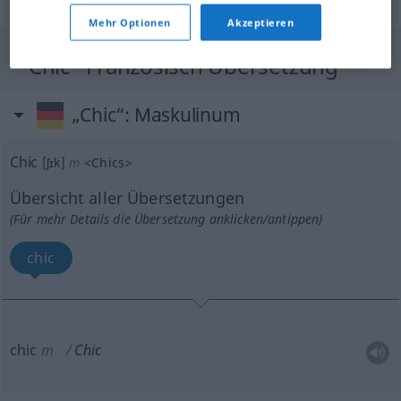
Mehr Optionen
Akzeptieren
"Chic" Französisch Übersetzung
„Chic“
: Maskulinum
Chic
[ʃɪk]
m
<
Chics
>
Übersicht aller Übersetzungen
(Für mehr Details die Übersetzung anklicken/antippen)
chic
chic
m
Chic