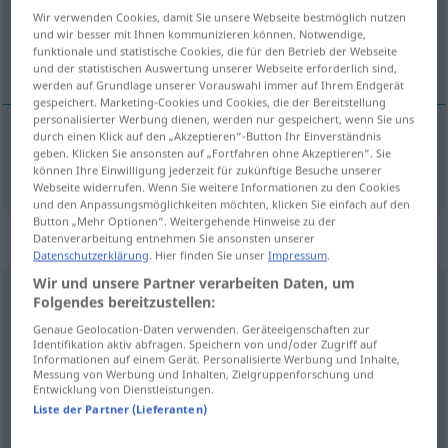
Wir verwenden Cookies, damit Sie unsere Webseite bestmöglich nutzen
Übersicht aller Übersetzungen
und wir besser mit Ihnen kommunizieren können. Notwendige,
funktionale und statistische Cookies, die für den Betrieb der Webseite
(Für mehr Details die Übersetzung anklicken/antippen)
und der statistischen Auswertung unserer Webseite erforderlich sind,
werden auf Grundlage unserer Vorauswahl immer auf Ihrem Endgerät
gespeichert. Marketing-Cookies und Cookies, die der Bereitstellung
personalisierter Werbung dienen, werden nur gespeichert, wenn Sie uns
durch einen Klick auf den „Akzeptieren“-Button Ihr Einverständnis
geben. Klicken Sie ansonsten auf „Fortfahren ohne Akzeptieren“. Sie
schick
chic → siehe „
“
können Ihre Einwilligung jederzeit für zukünftige Besuche unserer
Webseite widerrufen. Wenn Sie weitere Informationen zu den Cookies
und den Anpassungsmöglichkeiten möchten, klicken Sie einfach auf den
Button „Mehr Optionen“. Weitergehende Hinweise zu der
Synonyme für "chic"
Datenverarbeitung entnehmen Sie ansonsten unserer
Datenschutzerklärung
. Hier finden Sie unser
Impressum
.
Wir und unsere Partner verarbeiten Daten, um
Folgendes bereitzustellen:
todschick (Verstärkung) (ugs.)
,
frech (fig.)
,
cool (ugs.)
,
Genaue Geolocation-Daten verwenden. Geräteeigenschaften zur
geil (ugs.)
,
schmuck
,
fesch
,
elegant
,
schnittig
,
schick
,
Identifikation aktiv abfragen. Speichern von und/oder Zugriff auf
Informationen auf einem Gerät. Personalisierte Werbung und Inhalte,
modisch
,
flott
,
schnieke (ugs., berlinerisch)
,
kleidsam
,
Messung von Werbung und Inhalten, Zielgruppenforschung und
Entwicklung von Dienstleistungen.
schmissig
Liste der Partner (Lieferanten)
© OpenThesaurus.de