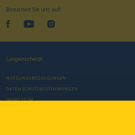
Besuchen Sie uns auf:
facebook
YouTube
Instagram
Langenscheidt
NUTZUNGSBEDINGUNGEN
DATENSCHUTZBESTIMMUNGEN
IMPRESSUM
PRIVATSPHÄRE-EINSTELLUNGEN
LATEINWÖRTERBUCH MIT CODE