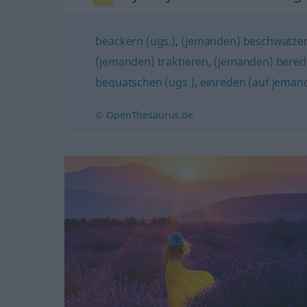
beackern (ugs.)
,
(jemanden) beschwatzen
(jemanden) traktieren
,
(jemanden) berede
bequatschen (ugs.)
,
einreden (auf jeman
© OpenThesaurus.de