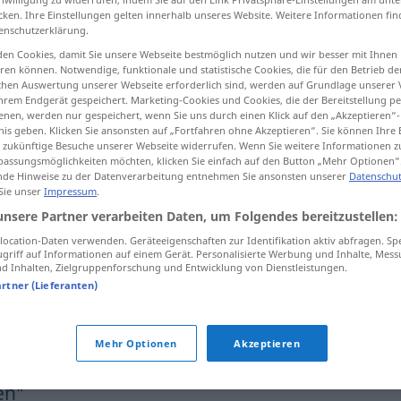
cken. Ihre Einstellungen gelten innerhalb unseres Website. Weitere Informationen fin
enschutzerklärung.
en Cookies, damit Sie unsere Webseite bestmöglich nutzen und wir besser mit Ihnen
en können. Notwendige, funktionale und statistische Cookies, die für den Betrieb d
tippen)
ischen Auswertung unserer Webseite erforderlich sind, werden auf Grundlage unserer
hrem Endgerät gespeichert. Marketing-Cookies und Cookies, die der Bereitstellung per
nen, werden nur gespeichert, wenn Sie uns durch einen Klick auf den „Akzeptieren“-
nis geben. Klicken Sie ansonsten auf „Fortfahren ohne Akzeptieren“. Sie können Ihre 
ür zukünftige Besuche unserer Webseite widerrufen. Wenn Sie weitere Informationen 
assungsmöglichkeiten möchten, klicken Sie einfach auf den Button „Mehr Optionen“
de Hinweise zu der Datenverarbeitung entnehmen Sie ansonsten unserer
Datenschut
 Sie unser
Impressum
.
breitschlagen
unsere Partner verarbeiten Daten, um Folgendes bereitzustellen:
ocation-Daten verwenden. Geräteeigenschaften zur Identifikation aktiv abfragen. Sp
breitschlagen
griff auf Informationen auf einem Gerät. Personalisierte Werbung und Inhalte, Mes
 Inhalten, Zielgruppenforschung und Entwicklung von Dienstleistungen.
artner (Lieferanten)
sich breitschlagen
lassen
Mehr Optionen
Akzeptieren
en"