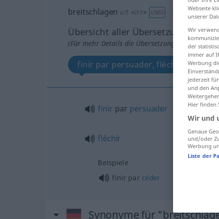
Webseite kli
breitschlagen
v/t
<
irr
>
UMG
unserer Dat
Übersicht aller Übersetzungen
Wir verwend
kommunizier
(Für mehr Details die Übersetzung anklicken/an
der statist
immer auf I
finir par persuader, fléchir
Werbung die
Einverständ
jederzeit f
und den Anp
Weitergehen
Hier finden
finir
par
persuader
Wir und 
Genaue Geol
fléchir
und/oder Zu
Werbung und
Liste der P
Beispiele
finir par
céder
Synonyme für "breitschlag