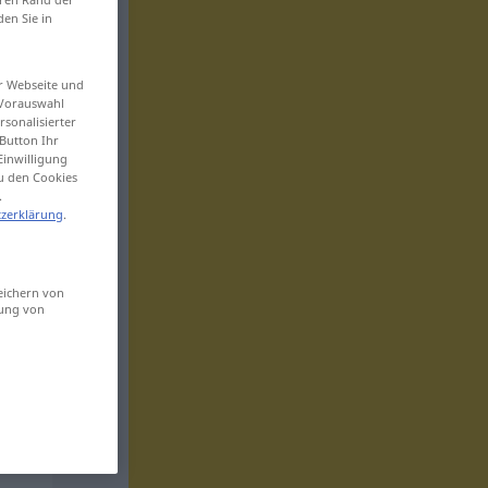
den Sie in
er Webseite und
 Vorauswahl
sonalisierter
Button Ihr
Einwilligung
zu den Cookies
.
zerklärung
.
eichern von
sung von