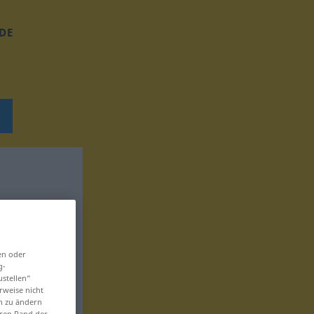
DE
en oder
g-
ustellen“
rweise nicht
en zu ändern
eren Rand der