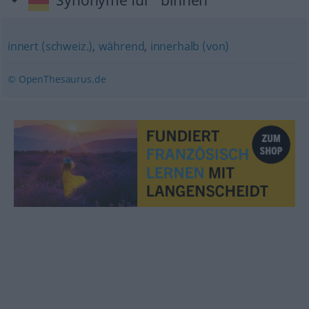
Synonyme für "binnen"
innert (schweiz.)
,
während
,
innerhalb (von)
© OpenThesaurus.de