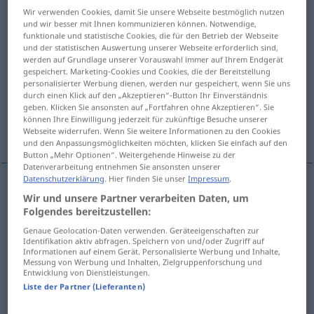
Wir verwenden Cookies, damit Sie unsere Webseite bestmöglich nutzen
binnen
[ˈbɪnən]
präp
<
dat
;
gen
>
GEH
und wir besser mit Ihnen kommunizieren können. Notwendige,
funktionale und statistische Cookies, die für den Betrieb der Webseite
Übersicht aller Übersetzungen
und der statistischen Auswertung unserer Webseite erforderlich sind,
werden auf Grundlage unserer Vorauswahl immer auf Ihrem Endgerät
(Für mehr Details die Übersetzung anklicken/antippen)
gespeichert. Marketing-Cookies und Cookies, die der Bereitstellung
personalisierter Werbung dienen, werden nur gespeichert, wenn Sie uns
dans...
sous peu...
durch einen Klick auf den „Akzeptieren“-Button Ihr Einverständnis
geben. Klicken Sie ansonsten auf „Fortfahren ohne Akzeptieren“. Sie
können Ihre Einwilligung jederzeit für zukünftige Besuche unserer
dans un délai d’un mois...
Webseite widerrufen. Wenn Sie weitere Informationen zu den Cookies
und den Anpassungsmöglichkeiten möchten, klicken Sie einfach auf den
Button „Mehr Optionen“. Weitergehende Hinweise zu der
Datenverarbeitung entnehmen Sie ansonsten unserer
Datenschutzerklärung
. Hier finden Sie unser
Impressum
.
Beispiele
Wir und unsere Partner verarbeiten Daten, um
Folgendes bereitzustellen:
binnen
drei
Tagen
Genaue Geolocation-Daten verwenden. Geräteeigenschaften zur
dans, sous les
trois
jours
Identifikation aktiv abfragen. Speichern von und/oder Zugriff auf
Informationen auf einem Gerät. Personalisierte Werbung und Inhalte,
Messung von Werbung und Inhalten, Zielgruppenforschung und
Entwicklung von Dienstleistungen.
binnen Kurzem
Liste der Partner (Lieferanten)
sous peu