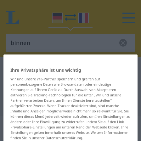
Deutsch-Französisch Wörterbuch
binnen
Ihre Privatsphäre ist uns wichtig
Deutsch-Französisch Übersetzung
Wir und unsere
716
-Partner speichern und greifen auf
personenbezogene Daten wie Browserdaten oder eindeutige
für "binnen"
Kennungen auf Ihrem Gerät zu. Durch Auswahl von Akzeptieren
aktivieren Sie Tracking-Technologien für die unter „Wir und unsere
Partner verarbeiten Daten, um Ihnen Dienste bereitzustellen“
"binnen" Französisch Übersetzung
aufgeführten Zwecke. Wenn Tracker deaktiviert sind, sind manche
Inhalte und Anzeigen möglicherweise nicht mehr so relevant für Sie. Sie
können dieses Menü jederzeit wieder aufrufen, um Ihre Einstellungen zu
ändern oder Ihre Einwilligung zu widerrufen, indem Sie auf den Link
„binnen“
: Präposition,
Privatsphäre-Einstellungen am unteren Rand der Webseite klicken. Ihre
Verhältniswort
Einstellungen gelten innerhalb unseres Website. Weitere Informationen
finden Sie in unserer Datenschutzerklärung.