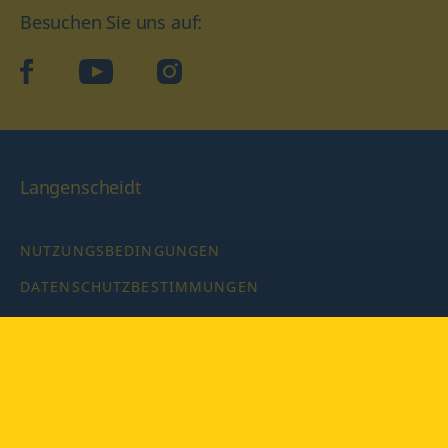
Besuchen Sie uns auf:
facebook
YouTube
Instagram
Langenscheidt
NUTZUNGSBEDINGUNGEN
DATENSCHUTZBESTIMMUNGEN
IMPRESSUM
PRIVATSPHÄRE-EINSTELLUNGEN
LATEINWÖRTERBUCH MIT CODE
Copyright © 2026 PONS Langenscheidt GmbH, Alle Rechte