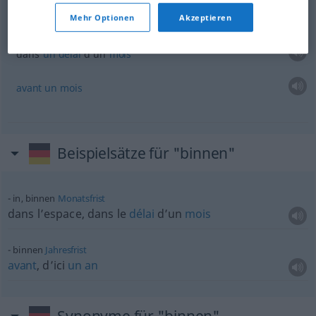
Mehr Optionen
Akzeptieren
binnen einem
Monat
, binnen eines Monats
GEH
dans
un
délai
d’un
mois
avant
un
mois
Beispielsätze für "binnen"
in, binnen
Monatsfrist
dans l’espace, dans le
délai
d’un
mois
binnen
Jahresfrist
avant
, d’ici
un
an