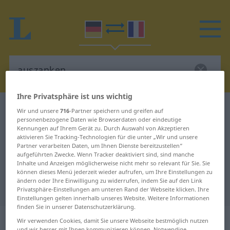
Ihre Privatsphäre ist uns wichtig
Deutsch-Französisch Wörterbuch
auszanken
Wir und unsere
716
-Partner speichern und greifen auf
personenbezogene Daten wie Browserdaten oder eindeutige
Deutsch-Französisch Übersetzung
Kennungen auf Ihrem Gerät zu. Durch Auswahl von Akzeptieren
aktivieren Sie Tracking-Technologien für die unter „Wir und unsere
für "auszanken"
Partner verarbeiten Daten, um Ihnen Dienste bereitzustellen“
aufgeführten Zwecke. Wenn Tracker deaktiviert sind, sind manche
Inhalte und Anzeigen möglicherweise nicht mehr so relevant für Sie. Sie
"auszanken" Französisch
können dieses Menü jederzeit wieder aufrufen, um Ihre Einstellungen zu
ändern oder Ihre Einwilligung zu widerrufen, indem Sie auf den Link
Übersetzung
Privatsphäre-Einstellungen am unteren Rand der Webseite klicken. Ihre
Einstellungen gelten innerhalb unseres Website. Weitere Informationen
finden Sie in unserer Datenschutzerklärung.
„auszanken“
: transitives Verb
Wir verwenden Cookies, damit Sie unsere Webseite bestmöglich nutzen
und wir besser mit Ihnen kommunizieren können. Notwendige,