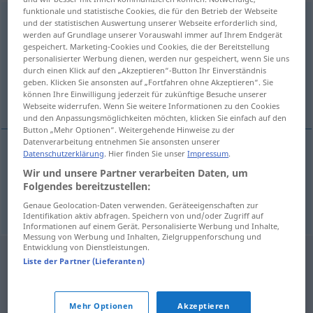
funktionale und statistische Cookies, die für den Betrieb der Webseite
auszanken
v/t
<
sép
;
-ge-
;
h.
>
REGIONAL
und der statistischen Auswertung unserer Webseite erforderlich sind,
werden auf Grundlage unserer Vorauswahl immer auf Ihrem Endgerät
gespeichert. Marketing-Cookies und Cookies, die der Bereitstellung
Übersicht aller Übersetzungen
personalisierter Werbung dienen, werden nur gespeichert, wenn Sie uns
(Für mehr Details die Übersetzung anklicken/antippen)
durch einen Klick auf den „Akzeptieren“-Button Ihr Einverständnis
geben. Klicken Sie ansonsten auf „Fortfahren ohne Akzeptieren“. Sie
können Ihre Einwilligung jederzeit für zukünftige Besuche unserer
gronder, attraper
Webseite widerrufen. Wenn Sie weitere Informationen zu den Cookies
und den Anpassungsmöglichkeiten möchten, klicken Sie einfach auf den
Button „Mehr Optionen“. Weitergehende Hinweise zu der
Datenverarbeitung entnehmen Sie ansonsten unserer
Datenschutzerklärung
. Hier finden Sie unser
Impressum
.
gronder
auszanken
Wir und unsere Partner verarbeiten Daten, um
Folgendes bereitzustellen:
attraper
auszanken
Genaue Geolocation-Daten verwenden. Geräteeigenschaften zur
Identifikation aktiv abfragen. Speichern von und/oder Zugriff auf
Informationen auf einem Gerät. Personalisierte Werbung und Inhalte,
Messung von Werbung und Inhalten, Zielgruppenforschung und
Entwicklung von Dienstleistungen.
Liste der Partner (Lieferanten)
Mehr Optionen
Akzeptieren