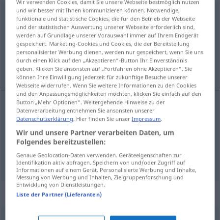
Wir verwenden Cookies, damit Sie unsere Webseite bestmöglich nutzen
und wir besser mit Ihnen kommunizieren können. Notwendige,
aufgliedern
v/t
funktionale und statistische Cookies, die für den Betrieb der Webseite
und der statistischen Auswertung unserer Webseite erforderlich sind,
Übersicht aller Übersetzungen
werden auf Grundlage unserer Vorauswahl immer auf Ihrem Endgerät
gespeichert. Marketing-Cookies und Cookies, die der Bereitstellung
(Für mehr Details die Übersetzung anklicken/antippen)
personalisierter Werbung dienen, werden nur gespeichert, wenn Sie uns
durch einen Klick auf den „Akzeptieren“-Button Ihr Einverständnis
diviser, décomposer, classer, classifier
geben. Klicken Sie ansonsten auf „Fortfahren ohne Akzeptieren“. Sie
können Ihre Einwilligung jederzeit für zukünftige Besuche unserer
Webseite widerrufen. Wenn Sie weitere Informationen zu den Cookies
und den Anpassungsmöglichkeiten möchten, klicken Sie einfach auf den
Button „Mehr Optionen“. Weitergehende Hinweise zu der
Datenverarbeitung entnehmen Sie ansonsten unserer
diviser
,
décomposer
(
en
)
aufgliedern
in
Datenschutzerklärung
. Hier finden Sie unser
Impressum
.
+AKK
Wir und unsere Partner verarbeiten Daten, um
classer
,
classifier
(
en
)
aufgliedern
in
in
Folgendes bereitzustellen:
+AKK
Genaue Geolocation-Daten verwenden. Geräteeigenschaften zur
Kategorien
Identifikation aktiv abfragen. Speichern von und/oder Zugriff auf
Informationen auf einem Gerät. Personalisierte Werbung und Inhalte,
Messung von Werbung und Inhalten, Zielgruppenforschung und
Entwicklung von Dienstleistungen.
Synonyme für "aufgliedern"
Liste der Partner (Lieferanten)