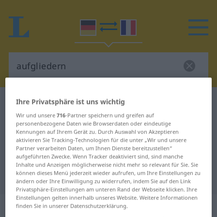
Ihre Privatsphäre ist uns wichtig
Deutsch-Französisch Wörterbuch
aufgliedern
Wir und unsere
716
-Partner speichern und greifen auf
Deutsch-Französisch Übersetzung
personenbezogene Daten wie Browserdaten oder eindeutige
für "aufgliedern"
Kennungen auf Ihrem Gerät zu. Durch Auswahl von Akzeptieren
aktivieren Sie Tracking-Technologien für die unter „Wir und unsere
Partner verarbeiten Daten, um Ihnen Dienste bereitzustellen“
aufgeführten Zwecke. Wenn Tracker deaktiviert sind, sind manche
"aufgliedern" Französisch
Inhalte und Anzeigen möglicherweise nicht mehr so relevant für Sie. Sie
können dieses Menü jederzeit wieder aufrufen, um Ihre Einstellungen zu
Übersetzung
ändern oder Ihre Einwilligung zu widerrufen, indem Sie auf den Link
Privatsphäre-Einstellungen am unteren Rand der Webseite klicken. Ihre
Einstellungen gelten innerhalb unseres Website. Weitere Informationen
„aufgliedern“
: transitives Verb
finden Sie in unserer Datenschutzerklärung.