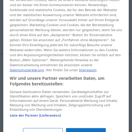
und wir besser mit Ihnen kommunizieren können. Notwendige,
anstrahlen
v/t
funktionale und statistische Cookies, die für den Betrieb der Webseite
und der statistischen Auswertung unserer Webseite erforderlich sind,
Übersicht aller Übersetzungen
werden auf Grundlage unserer Vorauswahl immer auf Ihrem Endgerät
gespeichert. Marketing-Cookies und Cookies, die der Bereitstellung
(Für mehr Details die Übersetzung anklicken/antippen)
personalisierter Werbung dienen, werden nur gespeichert, wenn Sie uns
durch einen Klick auf den „Akzeptieren“-Button Ihr Einverständnis
illuminer
Weitere Beispiele...
geben. Klicken Sie ansonsten auf „Fortfahren ohne Akzeptieren“. Sie
können Ihre Einwilligung jederzeit für zukünftige Besuche unserer
Webseite widerrufen. Wenn Sie weitere Informationen zu den Cookies
und den Anpassungsmöglichkeiten möchten, klicken Sie einfach auf den
Button „Mehr Optionen“. Weitergehende Hinweise zu der
Datenverarbeitung entnehmen Sie ansonsten unserer
illuminer
anstrahlen
(≈ anleuchten)
Datenschutzerklärung
. Hier finden Sie unser
Impressum
.
Wir und unsere Partner verarbeiten Daten, um
Folgendes bereitzustellen:
Beispiele
Genaue Geolocation-Daten verwenden. Geräteeigenschaften zur
jemanden anstrahlen
mit Blicken
Identifikation aktiv abfragen. Speichern von und/oder Zugriff auf
Informationen auf einem Gerät. Personalisierte Werbung und Inhalte,
Messung von Werbung und Inhalten, Zielgruppenforschung und
od
regarder
qn
d’un
air
radieux
rayonnant
Entwicklung von Dienstleistungen.
Liste der Partner (Lieferanten)
ihre Augen strahlten ihn an