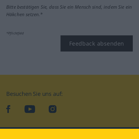
Bitte bestätigen Sie, dass Sie ein Mensch sind, indem Sie ein
Häkchen setzen.*
*Pflichtfeld
Feedback absenden
Besuchen Sie uns auf:
facebook
YouTube
Instagram