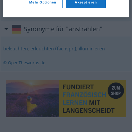
elle le regardait d’un
air
radieux
Mehr Optionen
Akzeptieren
Synonyme für "anstrahlen"
beleuchten
,
erleuchten (fachspr.)
,
illuminieren
© OpenThesaurus.de