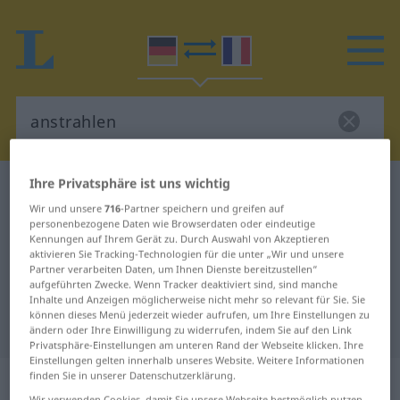
Ihre Privatsphäre ist uns wichtig
Deutsch-Französisch Wörterbuch
anstrahlen
Wir und unsere
716
-Partner speichern und greifen auf
Deutsch-Französisch Übersetzung
personenbezogene Daten wie Browserdaten oder eindeutige
Kennungen auf Ihrem Gerät zu. Durch Auswahl von Akzeptieren
für "anstrahlen"
aktivieren Sie Tracking-Technologien für die unter „Wir und unsere
Partner verarbeiten Daten, um Ihnen Dienste bereitzustellen“
aufgeführten Zwecke. Wenn Tracker deaktiviert sind, sind manche
"anstrahlen" Französisch
Inhalte und Anzeigen möglicherweise nicht mehr so relevant für Sie. Sie
können dieses Menü jederzeit wieder aufrufen, um Ihre Einstellungen zu
Übersetzung
ändern oder Ihre Einwilligung zu widerrufen, indem Sie auf den Link
Privatsphäre-Einstellungen am unteren Rand der Webseite klicken. Ihre
Einstellungen gelten innerhalb unseres Website. Weitere Informationen
„anstrahlen“
: transitives Verb
finden Sie in unserer Datenschutzerklärung.
Wir verwenden Cookies, damit Sie unsere Webseite bestmöglich nutzen