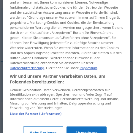
„Anstandsbesuch“
: Maskulinum
und wir besser mit Ihnen kommunizieren können. Notwendige,
funktionale und statistische Cookies, die für den Betrieb der Webseite
und der statistischen Auswertung unserer Webseite erforderlich sind,
Anstandsbesuch
m
werden auf Grundlage unserer Vorauswahl immer auf Ihrem Endgerät
gespeichert. Marketing-Cookies und Cookies, die der Bereitstellung
Übersicht aller Übersetzungen
personalisierter Werbung dienen, werden nur gespeichert, wenn Sie uns
durch einen Klick auf den „Akzeptieren“-Button Ihr Einverständnis
(Für mehr Details die Übersetzung anklicken/antippen)
geben. Klicken Sie ansonsten auf „Fortfahren ohne Akzeptieren“. Sie
können Ihre Einwilligung jederzeit für zukünftige Besuche unserer
visite de politesse, de courtoisie
Webseite widerrufen. Wenn Sie weitere Informationen zu den Cookies
und den Anpassungsmöglichkeiten möchten, klicken Sie einfach auf den
Button „Mehr Optionen“. Weitergehende Hinweise zu der
Datenverarbeitung entnehmen Sie ansonsten unserer
Datenschutzerklärung
. Hier finden Sie unser
Impressum
.
Wir und unsere Partner verarbeiten Daten, um
visite
f
de
politesse
, de
courtoisie
Folgendes bereitzustellen:
Anstandsbesuch
Genaue Geolocation-Daten verwenden. Geräteeigenschaften zur
Identifikation aktiv abfragen. Speichern von und/oder Zugriff auf
Informationen auf einem Gerät. Personalisierte Werbung und Inhalte,
Messung von Werbung und Inhalten, Zielgruppenforschung und
Entwicklung von Dienstleistungen.
Synonyme für "Anstandsbesuch"
Liste der Partner (Lieferanten)
Höflichkeitsbesuch
,
Aufwartung
Mehr Optionen
Akzeptieren