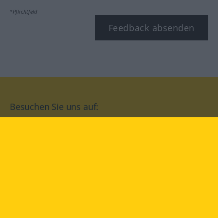
*Pflichtfeld
Feedback absenden
Besuchen Sie uns auf:
facebook
YouTube
Instagram
Langenscheidt
NUTZUNGSBEDINGUNGEN