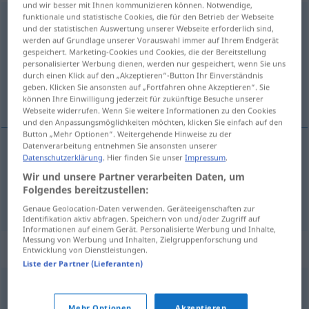
und wir besser mit Ihnen kommunizieren können. Notwendige,
funktionale und statistische Cookies, die für den Betrieb der Webseite
anrempeln
v/t
<
e̸
>
UMG
und der statistischen Auswertung unserer Webseite erforderlich sind,
werden auf Grundlage unserer Vorauswahl immer auf Ihrem Endgerät
Übersicht aller Übersetzungen
gespeichert. Marketing-Cookies und Cookies, die der Bereitstellung
personalisierter Werbung dienen, werden nur gespeichert, wenn Sie uns
(Für mehr Details die Übersetzung anklicken/antippen)
durch einen Klick auf den „Akzeptieren“-Button Ihr Einverständnis
geben. Klicken Sie ansonsten auf „Fortfahren ohne Akzeptieren“. Sie
bousculer, rentrer dans
können Ihre Einwilligung jederzeit für zukünftige Besuche unserer
Webseite widerrufen. Wenn Sie weitere Informationen zu den Cookies
und den Anpassungsmöglichkeiten möchten, klicken Sie einfach auf den
Button „Mehr Optionen“. Weitergehende Hinweise zu der
Datenverarbeitung entnehmen Sie ansonsten unserer
Datenschutzerklärung
. Hier finden Sie unser
Impressum
.
bousculer
anrempeln
Wir und unsere Partner verarbeiten Daten, um
Folgendes bereitzustellen:
rentrer
dans
anrempeln
UMG
Genaue Geolocation-Daten verwenden. Geräteeigenschaften zur
Identifikation aktiv abfragen. Speichern von und/oder Zugriff auf
Informationen auf einem Gerät. Personalisierte Werbung und Inhalte,
Messung von Werbung und Inhalten, Zielgruppenforschung und
Synonyme für "anrempeln"
Entwicklung von Dienstleistungen.
Liste der Partner (Lieferanten)
anstoßen
Mehr Optionen
Akzeptieren