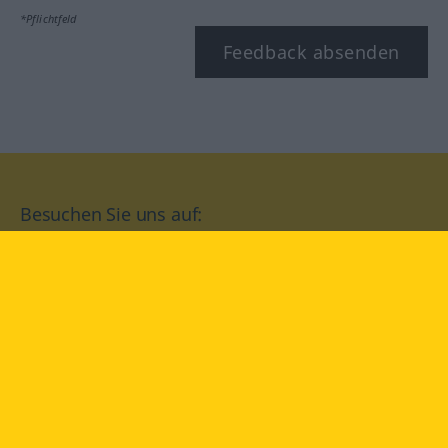
*Pflichtfeld
Feedback absenden
Besuchen Sie uns auf:
facebook
YouTube
Instagram
Langenscheidt
NUTZUNGSBEDINGUNGEN