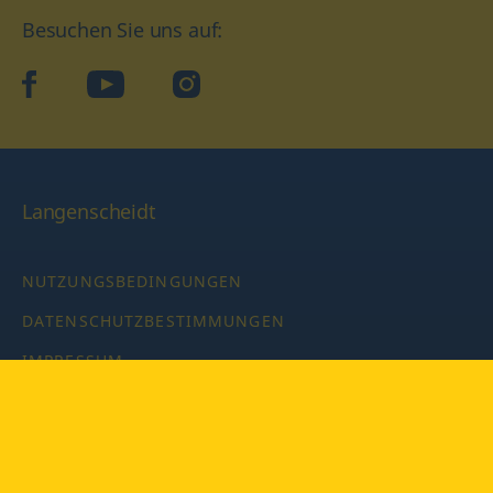
Besuchen Sie uns auf:
facebook
YouTube
Instagram
Langenscheidt
NUTZUNGSBEDINGUNGEN
DATENSCHUTZBESTIMMUNGEN
IMPRESSUM
PRIVATSPHÄRE-EINSTELLUNGEN
LATEINWÖRTERBUCH MIT CODE