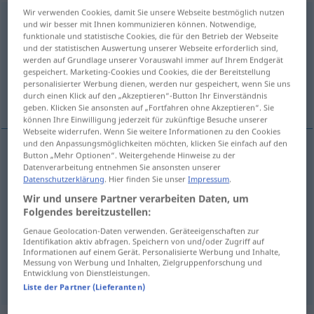
Wir verwenden Cookies, damit Sie unsere Webseite bestmöglich nutzen
absinken
v/i
<
irr
;
s.
>
und wir besser mit Ihnen kommunizieren können. Notwendige,
funktionale und statistische Cookies, die für den Betrieb der Webseite
Übersicht aller Übersetzungen
und der statistischen Auswertung unserer Webseite erforderlich sind,
werden auf Grundlage unserer Vorauswahl immer auf Ihrem Endgerät
(Für mehr Details die Übersetzung anklicken/antippen)
gespeichert. Marketing-Cookies und Cookies, die der Bereitstellung
personalisierter Werbung dienen, werden nur gespeichert, wenn Sie uns
couler
baisser
durch einen Klick auf den „Akzeptieren“-Button Ihr Einverständnis
geben. Klicken Sie ansonsten auf „Fortfahren ohne Akzeptieren“. Sie
können Ihre Einwilligung jederzeit für zukünftige Besuche unserer
Webseite widerrufen. Wenn Sie weitere Informationen zu den Cookies
und den Anpassungsmöglichkeiten möchten, klicken Sie einfach auf den
Button „Mehr Optionen“. Weitergehende Hinweise zu der
couler
absinken
Schiff etc
Datenverarbeitung entnehmen Sie ansonsten unserer
Datenschutzerklärung
. Hier finden Sie unser
Impressum
.
Wir und unsere Partner verarbeiten Daten, um
Folgendes bereitzustellen:
sinken
absinken → siehe „
“
Genaue Geolocation-Daten verwenden. Geräteeigenschaften zur
Identifikation aktiv abfragen. Speichern von und/oder Zugriff auf
Informationen auf einem Gerät. Personalisierte Werbung und Inhalte,
Messung von Werbung und Inhalten, Zielgruppenforschung und
baisser
absinken
FIG
Entwicklung von Dienstleistungen.
Liste der Partner (Lieferanten)