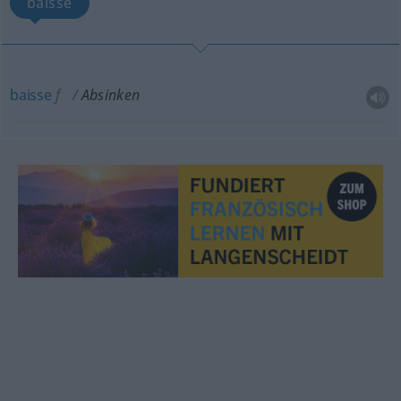
baisse
baisse
f
Absinken