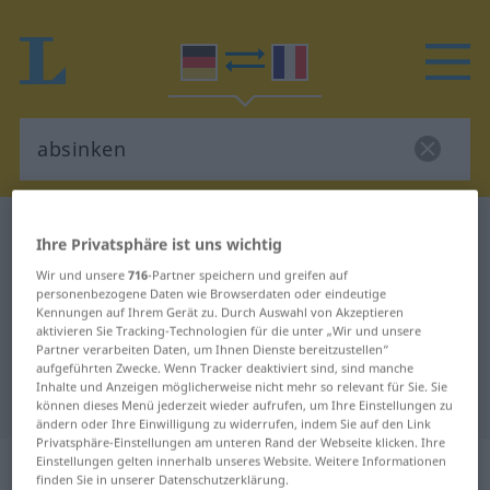
Deutsch-Französisch Wörterbuch
absinken
Ihre Privatsphäre ist uns wichtig
Deutsch-Französisch Übersetzung
Wir und unsere
716
-Partner speichern und greifen auf
personenbezogene Daten wie Browserdaten oder eindeutige
für "absinken"
Kennungen auf Ihrem Gerät zu. Durch Auswahl von Akzeptieren
aktivieren Sie Tracking-Technologien für die unter „Wir und unsere
Partner verarbeiten Daten, um Ihnen Dienste bereitzustellen“
"absinken" Französisch
aufgeführten Zwecke. Wenn Tracker deaktiviert sind, sind manche
Inhalte und Anzeigen möglicherweise nicht mehr so relevant für Sie. Sie
Übersetzung
können dieses Menü jederzeit wieder aufrufen, um Ihre Einstellungen zu
ändern oder Ihre Einwilligung zu widerrufen, indem Sie auf den Link
Privatsphäre-Einstellungen am unteren Rand der Webseite klicken. Ihre
„absinken“
: intransitives Verb
Einstellungen gelten innerhalb unseres Website. Weitere Informationen
finden Sie in unserer Datenschutzerklärung.