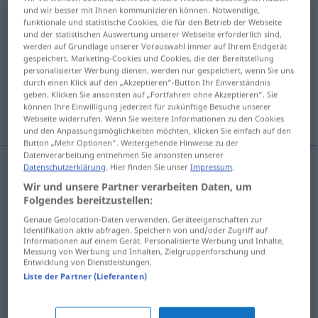
und wir besser mit Ihnen kommunizieren können. Notwendige,
Abschaltung
f
funktionale und statistische Cookies, die für den Betrieb der Webseite
und der statistischen Auswertung unserer Webseite erforderlich sind,
werden auf Grundlage unserer Vorauswahl immer auf Ihrem Endgerät
Übersicht aller Übersetzungen
gespeichert. Marketing-Cookies und Cookies, die der Bereitstellung
(Für mehr Details die Übersetzung anklicken/antippen)
personalisierter Werbung dienen, werden nur gespeichert, wenn Sie uns
durch einen Klick auf den „Akzeptieren“-Button Ihr Einverständnis
geben. Klicken Sie ansonsten auf „Fortfahren ohne Akzeptieren“. Sie
coupure, débranchement, arrêt, mise hors
können Ihre Einwilligung jederzeit für zukünftige Besuche unserer
circuit
Webseite widerrufen. Wenn Sie weitere Informationen zu den Cookies
und den Anpassungsmöglichkeiten möchten, klicken Sie einfach auf den
Button „Mehr Optionen“. Weitergehende Hinweise zu der
Datenverarbeitung entnehmen Sie ansonsten unserer
Datenschutzerklärung
. Hier finden Sie unser
Impressum
.
coupure
f
Abschaltung
des Stroms
Wir und unsere Partner verarbeiten Daten, um
Folgendes bereitzustellen:
débranchement
m
Abschaltung
eines
Genaue Geolocation-Daten verwenden. Geräteeigenschaften zur
Identifikation aktiv abfragen. Speichern von und/oder Zugriff auf
Informationen auf einem Gerät. Personalisierte Werbung und Inhalte,
elektrischen Geräts
Messung von Werbung und Inhalten, Zielgruppenforschung und
Entwicklung von Dienstleistungen.
arrêt
m
Abschaltung
eines Kraftwerks
Liste der Partner (Lieferanten)
mise
f
hors
circuit
Abschaltung