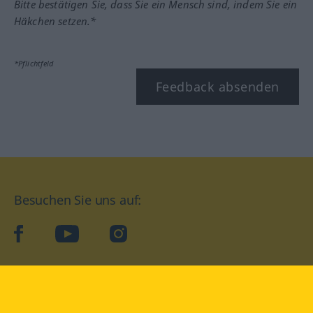
Bitte bestätigen Sie, dass Sie ein Mensch sind, indem Sie ein
Häkchen setzen.*
*Pflichtfeld
Feedback absenden
Besuchen Sie uns auf:
facebook
YouTube
Instagram