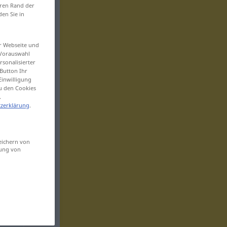
eren Rand der
den Sie in
er Webseite und
 Vorauswahl
sonalisierter
Button Ihr
Einwilligung
zu den Cookies
.
zerklärung
.
eichern von
sung von