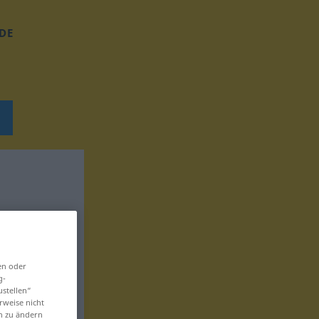
DE
en oder
g-
ustellen“
rweise nicht
en zu ändern