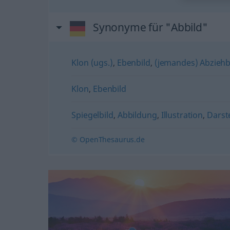
Synonyme für "Abbild"
Klon (ugs.)
,
Ebenbild
,
(jemandes) Abziehbi
Klon
,
Ebenbild
Spiegelbild
,
Abbildung
,
Illustration
,
Darst
© OpenThesaurus.de