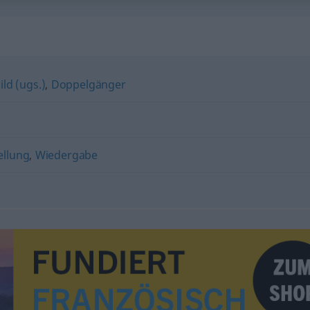
ld (ugs.)
,
Doppelgänger
ellung
,
Wiedergabe