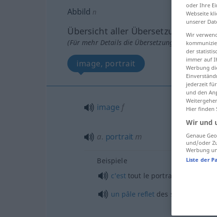
oder Ihre E
Abbild
n
Webseite kli
unserer Dat
Übersicht aller Übersetzungen
Wir verwend
(Für mehr Details die Übersetzung anklicken/an
kommunizier
der statist
immer auf I
image, portrait
Werbung die
Einverständ
jederzeit f
und den Anp
Weitergehen
image
f
Hier finden
Wir und 
a.
portrait
m
Genaue Geol
und/oder Zu
Werbung und
Liste der P
Beispiele
c’est
tout le portrait de son
pèr
un
pâle
reflet
des splendeurs p