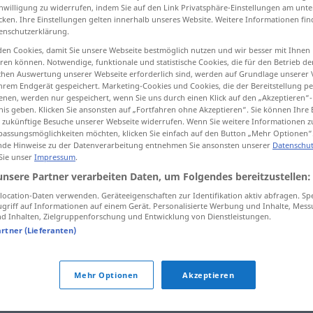
inwilligung zu widerrufen, indem Sie auf den Link Privatsphäre-Einstellungen am unt
cken. Ihre Einstellungen gelten innerhalb unseres Website. Weitere Informationen fin
enschutzerklärung.
en Cookies, damit Sie unsere Webseite bestmöglich nutzen und wir besser mit Ihnen
tippen)
en können. Notwendige, funktionale und statistische Cookies, die für den Betrieb d
ischen Auswertung unserer Webseite erforderlich sind, werden auf Grundlage unserer
hrem Endgerät gespeichert. Marketing-Cookies und Cookies, die der Bereitstellung per
nen, werden nur gespeichert, wenn Sie uns durch einen Klick auf den „Akzeptieren“-
nis geben. Klicken Sie ansonsten auf „Fortfahren ohne Akzeptieren“. Sie können Ihre 
ür zukünftige Besuche unserer Webseite widerrufen. Wenn Sie weitere Informationen 
assungsmöglichkeiten möchten, klicken Sie einfach auf den Button „Mehr Optionen“
de Hinweise zu der Datenverarbeitung entnehmen Sie ansonsten unserer
Datenschut
Abbild
 Sie unser
Impressum
.
unsere Partner verarbeiten Daten, um Folgendes bereitzustellen:
Abbild
einer Person
ocation-Daten verwenden. Geräteeigenschaften zur Identifikation aktiv abfragen. Sp
griff auf Informationen auf einem Gerät. Personalisierte Werbung und Inhalte, Mes
 Inhalten, Zielgruppenforschung und Entwicklung von Dienstleistungen.
artner (Lieferanten)
e
sie ist das Abbild ihres Vaters
Mehr Optionen
Akzeptieren
assées
ein schwaches Abbild früheren
Glanzes