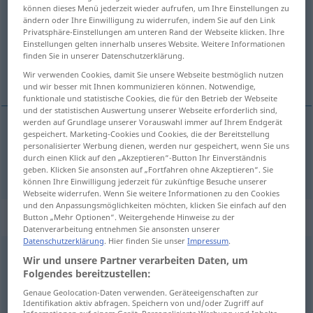
können dieses Menü jederzeit wieder aufrufen, um Ihre Einstellungen zu
ändern oder Ihre Einwilligung zu widerrufen, indem Sie auf den Link
Übersicht aller Übersetzungen
Privatsphäre-Einstellungen am unteren Rand der Webseite klicken. Ihre
(Für mehr Details die Übersetzung anklicken/antippen)
Einstellungen gelten innerhalb unseres Website. Weitere Informationen
finden Sie in unserer Datenschutzerklärung.
olla
Wir verwenden Cookies, damit Sie unsere Webseite bestmöglich nutzen
und wir besser mit Ihnen kommunizieren können. Notwendige,
funktionale und statistische Cookies, die für den Betrieb der Webseite
und der statistischen Auswertung unserer Webseite erforderlich sind,
werden auf Grundlage unserer Vorauswahl immer auf Ihrem Endgerät
gespeichert. Marketing-Cookies und Cookies, die der Bereitstellung
olla
sein
personalisierter Werbung dienen, werden nur gespeichert, wenn Sie uns
durch einen Klick auf den „Akzeptieren“-Button Ihr Einverständnis
geben. Klicken Sie ansonsten auf „Fortfahren ohne Akzeptieren“. Sie
können Ihre Einwilligung jederzeit für zukünftige Besuche unserer
Webseite widerrufen. Wenn Sie weitere Informationen zu den Cookies
und den Anpassungsmöglichkeiten möchten, klicken Sie einfach auf den
„sein“
Button „Mehr Optionen“. Weitergehende Hinweise zu der
Datenverarbeitung entnehmen Sie ansonsten unserer
Datenschutzerklärung
. Hier finden Sie unser
Impressum
.
sein
Wir und unsere Partner verarbeiten Daten, um
Folgendes bereitzustellen:
Übersicht aller Übersetzungen
Genaue Geolocation-Daten verwenden. Geräteeigenschaften zur
(Für mehr Details die Übersetzung anklicken/antippen)
Identifikation aktiv abfragen. Speichern von und/oder Zugriff auf