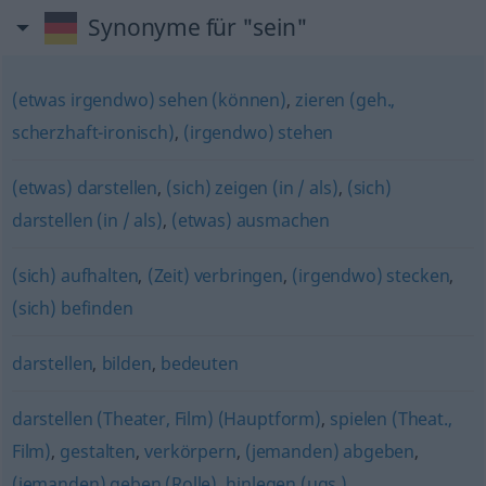
Synonyme für "sein"
(etwas irgendwo) sehen (können)
,
zieren (geh.,
scherzhaft-ironisch)
,
(irgendwo) stehen
(etwas) darstellen
,
(sich) zeigen (in / als)
,
(sich)
darstellen (in / als)
,
(etwas) ausmachen
(sich) aufhalten
,
(Zeit) verbringen
,
(irgendwo) stecken
,
(sich) befinden
darstellen
,
bilden
,
bedeuten
darstellen (Theater, Film) (Hauptform)
,
spielen (Theat.,
Film)
,
gestalten
,
verkörpern
,
(jemanden) abgeben
,
(jemanden) geben (Rolle)
,
hinlegen (ugs.)