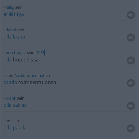
fällig
sein
erääntyä
dabei
sein
olla
läsnä
beschwipst
sein
FAM
olla
huppelissa
sein
Auskommen
haben
saada
toimeentulonsa
krank
sein
olla
sairas
an sein
olla
päällä