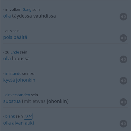
in vollem
Gang
sein
olla
täydessä vauhdissa
aus sein
pois
päältä
zu
Ende
sein
olla
lopussa
imstande
sein zu
kyetä
johonkin
einverstanden
sein
suostua
(
mit etwas
johonkin
)
blank
sein
FAM
olla
aivan
auki