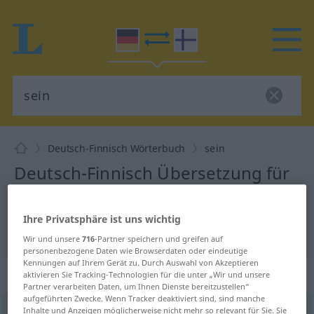
Deutsch-Finnisch Wörterbuch
sein
Deutsch-Finnisch Übersetzung für
"sein"
Ihre Privatsphäre ist uns wichtig
"sein" Finnisch Übersetzung
Wir und unsere
716
-Partner speichern und greifen auf
personenbezogene Daten wie Browserdaten oder eindeutige
Kennungen auf Ihrem Gerät zu. Durch Auswahl von Akzeptieren
„sein“
aktivieren Sie Tracking-Technologien für die unter „Wir und unsere
Partner verarbeiten Daten, um Ihnen Dienste bereitzustellen“
aufgeführten Zwecke. Wenn Tracker deaktiviert sind, sind manche
Inhalte und Anzeigen möglicherweise nicht mehr so relevant für Sie. Sie
sein