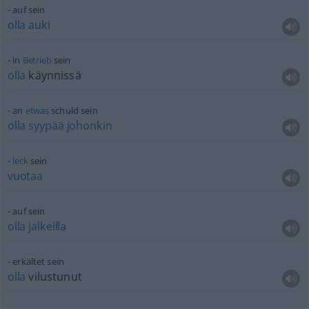
auf sein
olla
auki
in
Betrieb
sein
olla
käynnissä
an
etwas
schuld sein
olla
syypää
johonkin
leck
sein
vuotaa
auf sein
olla
jalkeilla
erkältet sein
olla
vilustunut