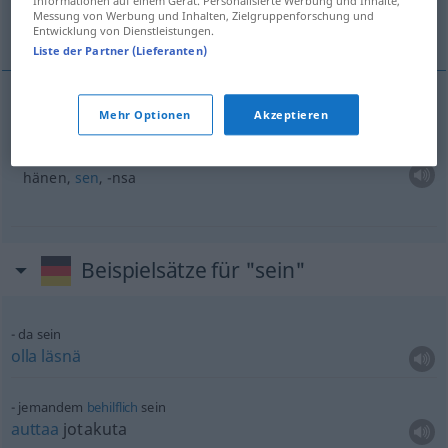
Informationen auf einem Gerät. Personalisierte Werbung und Inhalte,
Messung von Werbung und Inhalten, Zielgruppenforschung und
hänen...
Entwicklung von Dienstleistungen.
Liste der Partner (Lieferanten)
Beispiele
Mehr Optionen
Akzeptieren
seine
hänen,
sen
, -nsa
Beispielsätze für "sein"
da sein
olla
läsnä
jemandem
behilflich
sein
auttaa
jotakuta