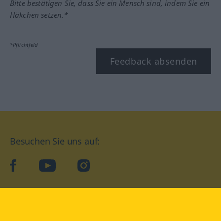
Bitte bestätigen Sie, dass Sie ein Mensch sind, indem Sie ein
Häkchen setzen.*
*Pflichtfeld
Feedback absenden
Besuchen Sie uns auf:
facebook
YouTube
Instagram