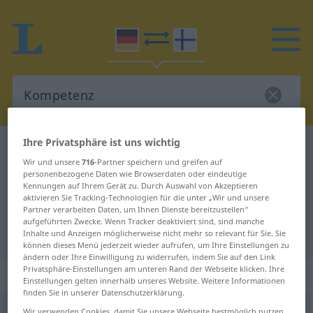
Ihre Privatsphäre ist uns wichtig
Deutsch-Finnisch Wörterbuch
Kompetenz
Wir und unsere
716
-Partner speichern und greifen auf
Deutsch-Finnisch Übersetzung für
personenbezogene Daten wie Browserdaten oder eindeutige
Kennungen auf Ihrem Gerät zu. Durch Auswahl von Akzeptieren
"Kompetenz"
aktivieren Sie Tracking-Technologien für die unter „Wir und unsere
Partner verarbeiten Daten, um Ihnen Dienste bereitzustellen“
aufgeführten Zwecke. Wenn Tracker deaktiviert sind, sind manche
"Kompetenz" Finnisch Übersetzung
Inhalte und Anzeigen möglicherweise nicht mehr so relevant für Sie. Sie
können dieses Menü jederzeit wieder aufrufen, um Ihre Einstellungen zu
ändern oder Ihre Einwilligung zu widerrufen, indem Sie auf den Link
Privatsphäre-Einstellungen am unteren Rand der Webseite klicken. Ihre
„Kompetenz“
: weiblich
Einstellungen gelten innerhalb unseres Website. Weitere Informationen
finden Sie in unserer Datenschutzerklärung.
Kompetenz
f
Wir verwenden Cookies, damit Sie unsere Webseite bestmöglich nutzen