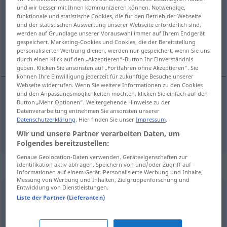
und wir besser mit Ihnen kommunizieren können. Notwendige,
funktionale und statistische Cookies, die für den Betrieb der Webseite
Übersicht aller Übersetzungen
und der statistischen Auswertung unserer Webseite erforderlich sind,
(Für mehr Details die Übersetzung anklicken/antippen)
werden auf Grundlage unserer Vorauswahl immer auf Ihrem Endgerät
gespeichert. Marketing-Cookies und Cookies, die der Bereitstellung
personalisierter Werbung dienen, werden nur gespeichert, wenn Sie uns
pätevyys, toimivalta
durch einen Klick auf den „Akzeptieren“-Button Ihr Einverständnis
geben. Klicken Sie ansonsten auf „Fortfahren ohne Akzeptieren“. Sie
können Ihre Einwilligung jederzeit für zukünftige Besuche unserer
Webseite widerrufen. Wenn Sie weitere Informationen zu den Cookies
und den Anpassungsmöglichkeiten möchten, klicken Sie einfach auf den
Button „Mehr Optionen“. Weitergehende Hinweise zu der
pätevyys
Kompetenz
Datenverarbeitung entnehmen Sie ansonsten unserer
Datenschutzerklärung
. Hier finden Sie unser
Impressum
.
toimivalta
Kompetenz
Zuständigkeit
Wir und unsere Partner verarbeiten Daten, um
Folgendes bereitzustellen:
Genaue Geolocation-Daten verwenden. Geräteeigenschaften zur
Synonyme für "Kompetenz"
Identifikation aktiv abfragen. Speichern von und/oder Zugriff auf
Informationen auf einem Gerät. Personalisierte Werbung und Inhalte,
Messung von Werbung und Inhalten, Zielgruppenforschung und
Entwicklung von Dienstleistungen.
Liste der Partner (Lieferanten)
(persönliche) Stärke
Fähigkeit
,
Vermögen
,
Eignung