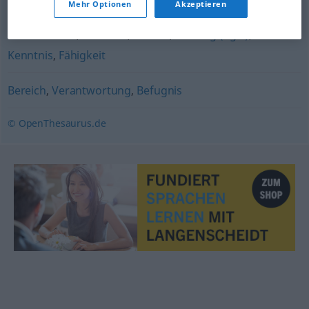
Mehr Optionen
Akzeptieren
Sachkenntnis
,
Horizont
,
Wissen
,
Ahnung (ugs.)
,
Kenntnis
,
Fähigkeit
Bereich
,
Verantwortung
,
Befugnis
© OpenThesaurus.de