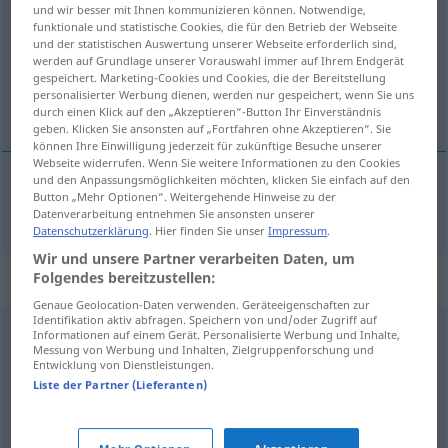
und wir besser mit Ihnen kommunizieren können. Notwendige,
funktionale und statistische Cookies, die für den Betrieb der Webseite
Übersicht aller Übersetzungen
und der statistischen Auswertung unserer Webseite erforderlich sind,
(Für mehr Details die Übersetzung anklicken/antippen)
werden auf Grundlage unserer Vorauswahl immer auf Ihrem Endgerät
gespeichert. Marketing-Cookies und Cookies, die der Bereitstellung
personalisierter Werbung dienen, werden nur gespeichert, wenn Sie uns
kyky, taito
durch einen Klick auf den „Akzeptieren“-Button Ihr Einverständnis
geben. Klicken Sie ansonsten auf „Fortfahren ohne Akzeptieren“. Sie
können Ihre Einwilligung jederzeit für zukünftige Besuche unserer
Webseite widerrufen. Wenn Sie weitere Informationen zu den Cookies
und den Anpassungsmöglichkeiten möchten, klicken Sie einfach auf den
Button „Mehr Optionen“. Weitergehende Hinweise zu der
kyky
,
taito
Fähigkeit
Datenverarbeitung entnehmen Sie ansonsten unserer
Datenschutzerklärung
. Hier finden Sie unser
Impressum
.
Wir und unsere Partner verarbeiten Daten, um
Folgendes bereitzustellen:
Synonyme für "Fähigkeit"
Genaue Geolocation-Daten verwenden. Geräteeigenschaften zur
Identifikation aktiv abfragen. Speichern von und/oder Zugriff auf
Informationen auf einem Gerät. Personalisierte Werbung und Inhalte,
Kompetenz
,
Vermögen
,
Eignung
Messung von Werbung und Inhalten, Zielgruppenforschung und
Entwicklung von Dienstleistungen.
Liste der Partner (Lieferanten)
Sachkenntnis
,
Horizont
,
Wissen
,
Ahnung (ugs.)
,
Kenntnis
,
Kompetenz