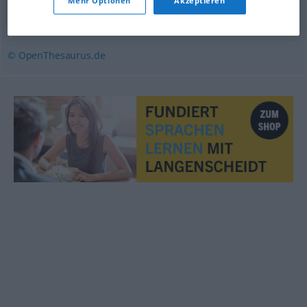
Mehr Optionen
Akzeptieren
Gabe
,
Talent
,
Anlage
,
Begabung
© OpenThesaurus.de