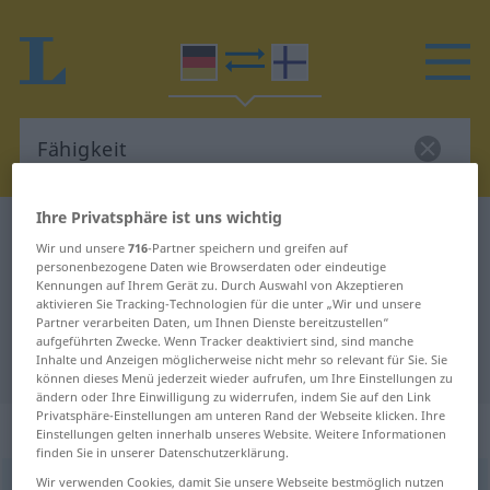
Ihre Privatsphäre ist uns wichtig
Deutsch-Finnisch Wörterbuch
Fähigkeit
Wir und unsere
716
-Partner speichern und greifen auf
Deutsch-Finnisch Übersetzung für
personenbezogene Daten wie Browserdaten oder eindeutige
Kennungen auf Ihrem Gerät zu. Durch Auswahl von Akzeptieren
"Fähigkeit"
aktivieren Sie Tracking-Technologien für die unter „Wir und unsere
Partner verarbeiten Daten, um Ihnen Dienste bereitzustellen“
aufgeführten Zwecke. Wenn Tracker deaktiviert sind, sind manche
Inhalte und Anzeigen möglicherweise nicht mehr so relevant für Sie. Sie
"Fähigkeit" Finnisch Übersetzung
können dieses Menü jederzeit wieder aufrufen, um Ihre Einstellungen zu
ändern oder Ihre Einwilligung zu widerrufen, indem Sie auf den Link
Privatsphäre-Einstellungen am unteren Rand der Webseite klicken. Ihre
„Fähigkeit“
: weiblich
Einstellungen gelten innerhalb unseres Website. Weitere Informationen
finden Sie in unserer Datenschutzerklärung.
Wir verwenden Cookies, damit Sie unsere Webseite bestmöglich nutzen
Fähigkeit
f