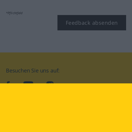
*Pflichtfeld
Feedback absenden
Besuchen Sie uns auf:
facebook
YouTube
Instagram
Langenscheidt