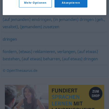
Mehr Optionen
Akzeptieren
drücken
,
schieben
(auf jemanden) eindringen
,
(in jemanden) dringen (geh.,
veraltet)
,
(jemandem) zusetzen
dringen
fordern
,
(etwas) reklamieren
,
verlangen
,
(auf etwas)
bestehen
,
(auf etwas) beharren
,
(auf etwas) dringen
© OpenThesaurus.de