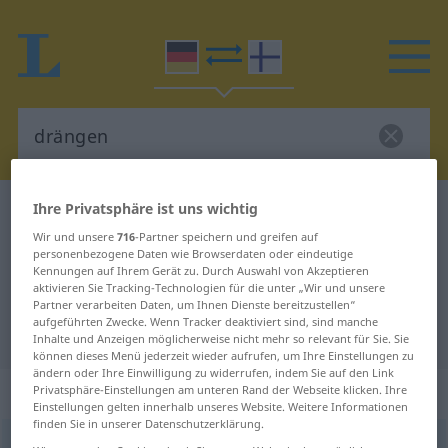
Ihre Privatsphäre ist uns wichtig
Deutsch-Finnisch Wörterbuch
drängen
Wir und unsere
716
-Partner speichern und greifen auf
Deutsch-Finnisch Übersetzung für
personenbezogene Daten wie Browserdaten oder eindeutige
"drängen"
Kennungen auf Ihrem Gerät zu. Durch Auswahl von Akzeptieren
aktivieren Sie Tracking-Technologien für die unter „Wir und unsere
Partner verarbeiten Daten, um Ihnen Dienste bereitzustellen“
aufgeführten Zwecke. Wenn Tracker deaktiviert sind, sind manche
"drängen" Finnisch Übersetzung
Inhalte und Anzeigen möglicherweise nicht mehr so relevant für Sie. Sie
können dieses Menü jederzeit wieder aufrufen, um Ihre Einstellungen zu
ändern oder Ihre Einwilligung zu widerrufen, indem Sie auf den Link
„drängen“
Privatsphäre-Einstellungen am unteren Rand der Webseite klicken. Ihre
Einstellungen gelten innerhalb unseres Website. Weitere Informationen
finden Sie in unserer Datenschutzerklärung.
drängen