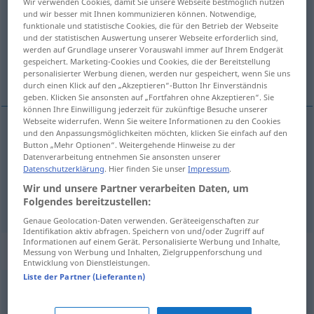
Wir verwenden Cookies, damit Sie unsere Webseite bestmöglich nutzen
und wir besser mit Ihnen kommunizieren können. Notwendige,
Übersicht aller Übersetzungen
funktionale und statistische Cookies, die für den Betrieb der Webseite
und der statistischen Auswertung unserer Webseite erforderlich sind,
(Für mehr Details die Übersetzung anklicken/antippen)
werden auf Grundlage unserer Vorauswahl immer auf Ihrem Endgerät
gespeichert. Marketing-Cookies und Cookies, die der Bereitstellung
tunkea, tungeksia, patistaa
personalisierter Werbung dienen, werden nur gespeichert, wenn Sie uns
durch einen Klick auf den „Akzeptieren“-Button Ihr Einverständnis
geben. Klicken Sie ansonsten auf „Fortfahren ohne Akzeptieren“. Sie
können Ihre Einwilligung jederzeit für zukünftige Besuche unserer
Webseite widerrufen. Wenn Sie weitere Informationen zu den Cookies
und den Anpassungsmöglichkeiten möchten, klicken Sie einfach auf den
tunkea
,
tungeksia
drängen
Button „Mehr Optionen“. Weitergehende Hinweise zu der
Datenverarbeitung entnehmen Sie ansonsten unserer
Datenschutzerklärung
. Hier finden Sie unser
Impressum
.
patistaa
(
zu
johonkin
)
drängen
antreiben
Wir und unsere Partner verarbeiten Daten, um
Folgendes bereitzustellen:
Genaue Geolocation-Daten verwenden. Geräteeigenschaften zur
Identifikation aktiv abfragen. Speichern von und/oder Zugriff auf
Informationen auf einem Gerät. Personalisierte Werbung und Inhalte,
Synonyme für "drängen"
Messung von Werbung und Inhalten, Zielgruppenforschung und
Entwicklung von Dienstleistungen.
Liste der Partner (Lieferanten)
eilen