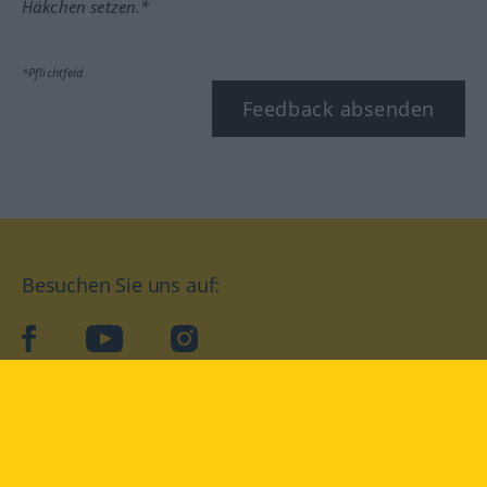
Häkchen setzen.*
*Pflichtfeld
Feedback absenden
Besuchen Sie uns auf:
facebook
YouTube
Instagram
Langenscheidt