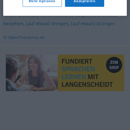
abpassen
Mehr Optionen
Akzeptieren
fordern
,
(etwas) reklamieren
,
verlangen
,
(auf etwas)
bestehen
,
(auf etwas) dringen
,
(auf etwas) drängen
© OpenThesaurus.de