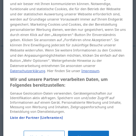
und wir besser mit Ihnen kommunizieren können. Notwendige,
funktionale und statistische Cookies, die für den Betrieb der Webseite
Übersicht aller Übersetzungen
und der statistischen Auswertung unserer Webseite erforderlich sind,
(Für mehr Details die Übersetzung anklicken/antippen)
werden auf Grundlage unserer Vorauswahl immer auf Ihrem Endgerät
gespeichert. Marketing-Cookies und Cookies, die der Bereitstellung
personalisierter Werbung dienen, werden nur gespeichert, wenn Sie uns
pysyä...
durch einen Klick auf den „Akzeptieren“-Button Ihr Einverständnis
geben. Klicken Sie ansonsten auf „Fortfahren ohne Akzeptieren“. Sie
können Ihre Einwilligung jederzeit für zukünftige Besuche unserer
Webseite widerrufen. Wenn Sie weitere Informationen zu den Cookies
und den Anpassungsmöglichkeiten möchten, klicken Sie einfach auf den
Beispiele
Button „Mehr Optionen“. Weitergehende Hinweise zu der
Datenverarbeitung entnehmen Sie ansonsten unserer
auf
etwas
beharren
Datenschutzerklärung
. Hier finden Sie unser
Impressum
.
pysyä
, pitäytyä jssk
Wir und unsere Partner verarbeiten Daten, um
Folgendes bereitzustellen:
Genaue Geolocation-Daten verwenden. Geräteeigenschaften zur
Identifikation aktiv abfragen. Speichern von und/oder Zugriff auf
Informationen auf einem Gerät. Personalisierte Werbung und Inhalte,
Synonyme für "beharren"
Messung von Werbung und Inhalten, Zielgruppenforschung und
Entwicklung von Dienstleistungen.
Liste der Partner (Lieferanten)
(sich) gedulden
,
abwarten
,
warten (Hauptform)
,