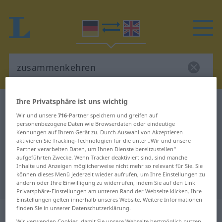
Ihre Privatsphäre ist uns wichtig
Deutsch-Englisch Wörterbuch
zusammenkehren
Wir und unsere
716
-Partner speichern und greifen auf
Deutsch-Englisch Übersetzung für
personenbezogene Daten wie Browserdaten oder eindeutige
Kennungen auf Ihrem Gerät zu. Durch Auswahl von Akzeptieren
"zusammenkehren"
aktivieren Sie Tracking-Technologien für die unter „Wir und unsere
Partner verarbeiten Daten, um Ihnen Dienste bereitzustellen“
aufgeführten Zwecke. Wenn Tracker deaktiviert sind, sind manche
"zusammenkehren" Englisch
Inhalte und Anzeigen möglicherweise nicht mehr so relevant für Sie. Sie
können dieses Menü jederzeit wieder aufrufen, um Ihre Einstellungen zu
Übersetzung
ändern oder Ihre Einwilligung zu widerrufen, indem Sie auf den Link
Privatsphäre-Einstellungen am unteren Rand der Webseite klicken. Ihre
Einstellungen gelten innerhalb unseres Website. Weitere Informationen
„zusammenkehren“
: transitives
finden Sie in unserer Datenschutzerklärung.
Wir verwenden Cookies, damit Sie unsere Webseite bestmöglich nutzen