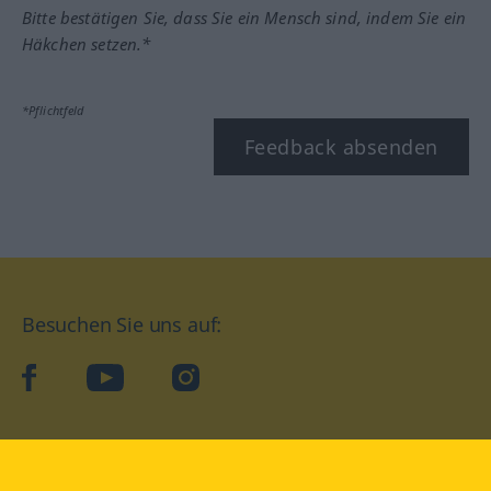
Bitte bestätigen Sie, dass Sie ein Mensch sind, indem Sie ein
Häkchen setzen.*
*Pflichtfeld
Feedback absenden
Besuchen Sie uns auf:
facebook
YouTube
Instagram