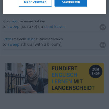
Mehr Optionen
Akzeptieren
die
Scherben
zusammenkehren
to
pick
up the pieces
das
Laub
zusammenkehren
to
sweep
(
od
rake) up
dead
leaves
etwas
mit dem
Besen
zusammenkehren
to
sweep
sth
up (with a broom)