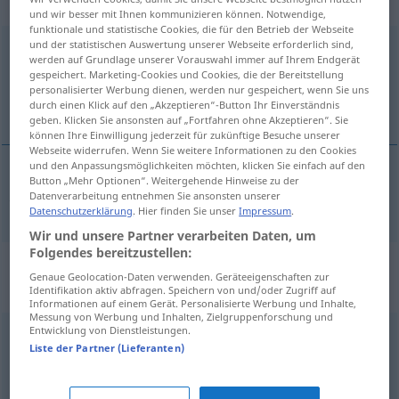
Verb
und wir besser mit Ihnen kommunizieren können. Notwendige,
funktionale und statistische Cookies, die für den Betrieb der Webseite
und der statistischen Auswertung unserer Webseite erforderlich sind,
zusammenkehren
v/t
<
trennb
;
-ge-
;
h
>
werden auf Grundlage unserer Vorauswahl immer auf Ihrem Endgerät
gespeichert. Marketing-Cookies und Cookies, die der Bereitstellung
Übersicht aller Übersetzungen
personalisierter Werbung dienen, werden nur gespeichert, wenn Sie uns
durch einen Klick auf den „Akzeptieren“-Button Ihr Einverständnis
(Für mehr Details die Übersetzung anklicken/antippen)
geben. Klicken Sie ansonsten auf „Fortfahren ohne Akzeptieren“. Sie
können Ihre Einwilligung jederzeit für zukünftige Besuche unserer
Webseite widerrufen. Wenn Sie weitere Informationen zu den Cookies
und den Anpassungsmöglichkeiten möchten, klicken Sie einfach auf den
Button „Mehr Optionen“. Weitergehende Hinweise zu der
zusammenfegen
zusammenkehren → siehe „
“
Datenverarbeitung entnehmen Sie ansonsten unserer
Datenschutzerklärung
. Hier finden Sie unser
Impressum
.
Wir und unsere Partner verarbeiten Daten, um
Folgendes bereitzustellen:
Beispielsätze für
Genaue Geolocation-Daten verwenden. Geräteeigenschaften zur
"zusammenkehren"
Identifikation aktiv abfragen. Speichern von und/oder Zugriff auf
Informationen auf einem Gerät. Personalisierte Werbung und Inhalte,
Messung von Werbung und Inhalten, Zielgruppenforschung und
Entwicklung von Dienstleistungen.
den
Schmutz
zusammenkehren
Liste der Partner (Lieferanten)
to
brush
up the
dirt