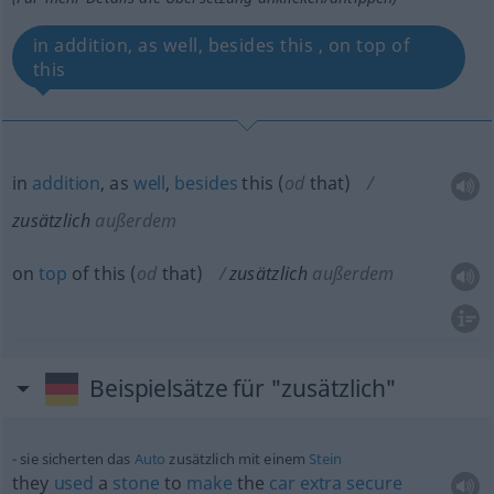
in addition, as well, besides this , on top of
this
in
addition
, as
well
,
besides
this (
od
that)
zusätzlich
außerdem
on
top
of this (
od
that)
zusätzlich
außerdem
Beispielsätze für "zusätzlich"
sie sicherten das
Auto
zusätzlich mit einem
Stein
they
used
a
stone
to
make
the
car
extra
secure