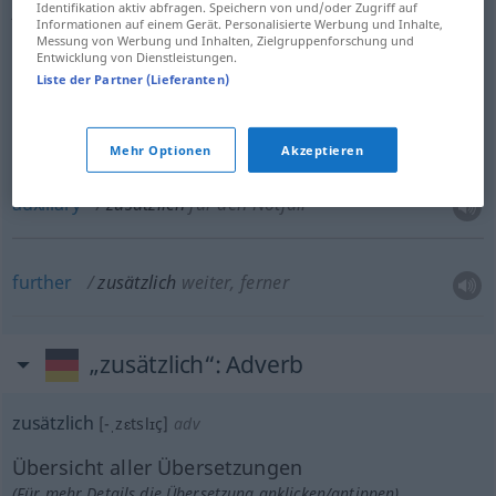
Identifikation aktiv abfragen. Speichern von und/oder Zugriff auf
Arbeit, Sicherheit etc
Informationen auf einem Gerät. Personalisierte Werbung und Inhalte,
Messung von Werbung und Inhalten, Zielgruppenforschung und
Entwicklung von Dienstleistungen.
Liste der Partner (Lieferanten)
supplementary
zusätzlich
ergänzend
Mehr Optionen
Akzeptieren
auxiliary
zusätzlich
für den Notfall
further
zusätzlich
weiter, ferner
„zusätzlich“
: Adverb
zusätzlich
[-ˌzɛtslɪç]
adv
Übersicht aller Übersetzungen
(Für mehr Details die Übersetzung anklicken/antippen)