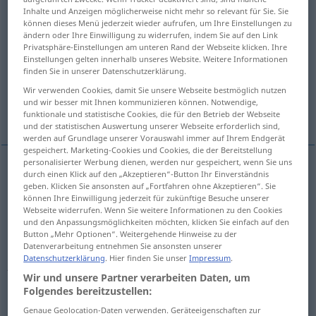
Inhalte und Anzeigen möglicherweise nicht mehr so relevant für Sie. Sie
können dieses Menü jederzeit wieder aufrufen, um Ihre Einstellungen zu
Übersicht aller Übersetzungen
ändern oder Ihre Einwilligung zu widerrufen, indem Sie auf den Link
(Für mehr Details die Übersetzung anklicken/antippen)
Privatsphäre-Einstellungen am unteren Rand der Webseite klicken. Ihre
Einstellungen gelten innerhalb unseres Website. Weitere Informationen
finden Sie in unserer Datenschutzerklärung.
additional, extra, added
supplementary
Wir verwenden Cookies, damit Sie unsere Webseite bestmöglich nutzen
und wir besser mit Ihnen kommunizieren können. Notwendige,
auxiliary
further
funktionale und statistische Cookies, die für den Betrieb der Webseite
und der statistischen Auswertung unserer Webseite erforderlich sind,
werden auf Grundlage unserer Vorauswahl immer auf Ihrem Endgerät
gespeichert. Marketing-Cookies und Cookies, die der Bereitstellung
personalisierter Werbung dienen, werden nur gespeichert, wenn Sie uns
durch einen Klick auf den „Akzeptieren“-Button Ihr Einverständnis
additional
zusätzlich
Kosten, Ausgaben,
geben. Klicken Sie ansonsten auf „Fortfahren ohne Akzeptieren“. Sie
können Ihre Einwilligung jederzeit für zukünftige Besuche unserer
Belastung, Arbeit, Sicherheit etc
Webseite widerrufen. Wenn Sie weitere Informationen zu den Cookies
und den Anpassungsmöglichkeiten möchten, klicken Sie einfach auf den
Button „Mehr Optionen“. Weitergehende Hinweise zu der
extra
zusätzlich
Kosten, Ausgaben, Belastung,
Datenverarbeitung entnehmen Sie ansonsten unserer
Datenschutzerklärung
. Hier finden Sie unser
Impressum
.
Arbeit, Sicherheit etc
Wir und unsere Partner verarbeiten Daten, um
Folgendes bereitzustellen:
added
zusätzlich
Kosten, Ausgaben, Belastung,
Genaue Geolocation-Daten verwenden. Geräteeigenschaften zur