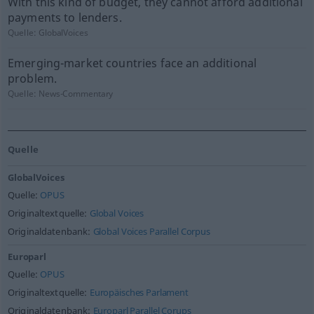
With this kind of budget, they cannot afford additional
payments to lenders.
Quelle:
GlobalVoices
Emerging-market countries face an additional
problem.
Quelle:
News-Commentary
Quelle
GlobalVoices
Quelle:
OPUS
Originaltextquelle:
Global Voices
Originaldatenbank:
Global Voices Parallel Corpus
Europarl
Quelle:
OPUS
Originaltextquelle:
Europäisches Parlament
Originaldatenbank:
Europarl Parallel Corups