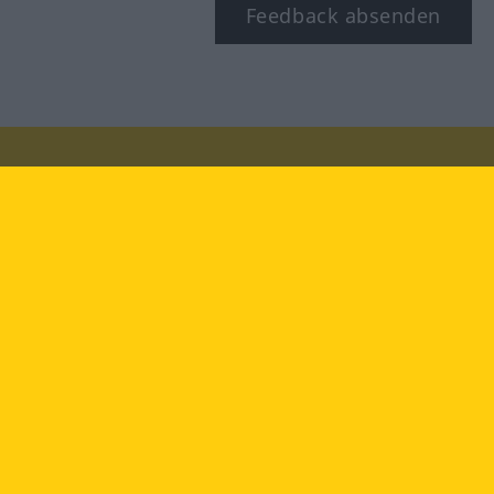
Feedback absenden
Besuchen Sie uns auf:
facebook
YouTube
Instagram
Langenscheidt
NUTZUNGSBEDINGUNGEN
DATENSCHUTZBESTIMMUNGEN