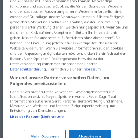
und wir besser mit Ihnen kommunizieren können. Notwendige,
funktionale und statistische Cookies, die für den Betrieb der Webseite
Übersicht aller Übersetzungen
und der statistischen Auswertung unserer Webseite erforderlich sind,
werden auf Grundlage unserer Vorauswahl immer auf Ihrem Endgerät
(Für mehr Details die Übersetzung anklicken/antippen)
gespeichert. Marketing-Cookies und Cookies, die der Bereitstellung
personalisierter Werbung dienen, werden nur gespeichert, wenn Sie uns
magic wand
durch einen Klick auf den „Akzeptieren“-Button Ihr Einverständnis
geben. Klicken Sie ansonsten auf „Fortfahren ohne Akzeptieren“. Sie
können Ihre Einwilligung jederzeit für zukünftige Besuche unserer
Webseite widerrufen. Wenn Sie weitere Informationen zu den Cookies
und den Anpassungsmöglichkeiten möchten, klicken Sie einfach auf den
Button „Mehr Optionen“. Weitergehende Hinweise zu der
(magic)
wand
Zauberrute
Zauberstab
Datenverarbeitung entnehmen Sie ansonsten unserer
Datenschutzerklärung
. Hier finden Sie unser
Impressum
.
Wir und unsere Partner verarbeiten Daten, um
Folgendes bereitzustellen:
Synonyme für "Zauberrute"
Genaue Geolocation-Daten verwenden. Geräteeigenschaften zur
Identifikation aktiv abfragen. Speichern von und/oder Zugriff auf
Informationen auf einem Gerät. Personalisierte Werbung und Inhalte,
Messung von Werbung und Inhalten, Zielgruppenforschung und
Zauberstab
Entwicklung von Dienstleistungen.
Liste der Partner (Lieferanten)
© OpenThesaurus.de
Mehr Optionen
Akzeptieren