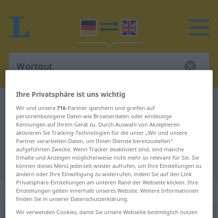
Ihre Privatsphäre ist uns wichtig
Deutsch-Englisch Wörterbuch
Wortgut
Wir und unsere
716
-Partner speichern und greifen auf
Deutsch-Englisch Übersetzung für
personenbezogene Daten wie Browserdaten oder eindeutige
Kennungen auf Ihrem Gerät zu. Durch Auswahl von Akzeptieren
"Wortgut"
aktivieren Sie Tracking-Technologien für die unter „Wir und unsere
Partner verarbeiten Daten, um Ihnen Dienste bereitzustellen“
aufgeführten Zwecke. Wenn Tracker deaktiviert sind, sind manche
Inhalte und Anzeigen möglicherweise nicht mehr so relevant für Sie. Sie
"Wortgut" Englisch Übersetzung
können dieses Menü jederzeit wieder aufrufen, um Ihre Einstellungen zu
ändern oder Ihre Einwilligung zu widerrufen, indem Sie auf den Link
Privatsphäre-Einstellungen am unteren Rand der Webseite klicken. Ihre
„Wortgut“
: Neutrum
Einstellungen gelten innerhalb unseres Website. Weitere Informationen
finden Sie in unserer Datenschutzerklärung.
Wir verwenden Cookies, damit Sie unsere Webseite bestmöglich nutzen
Wortgut
n