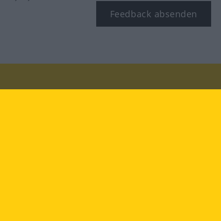
Feedback absenden
Besuchen Sie uns auf:
facebook
YouTube
Instagram
Langenscheidt
NUTZUNGSBEDINGUNGEN