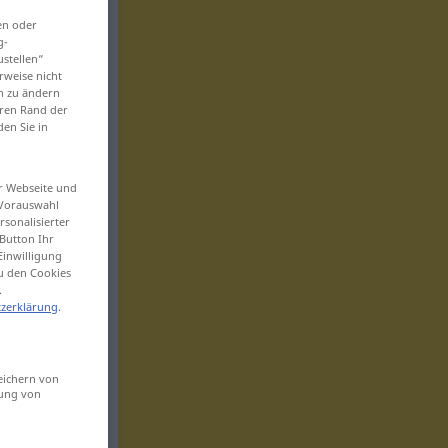
-
en oder
g-
ustellen“
rweise nicht
en zu ändern
eren Rand der
den Sie in
er Webseite und
 Vorauswahl
sonalisierter
Button Ihr
Einwilligung
zu den Cookies
.
zerklärung
.
eichern von
sung von