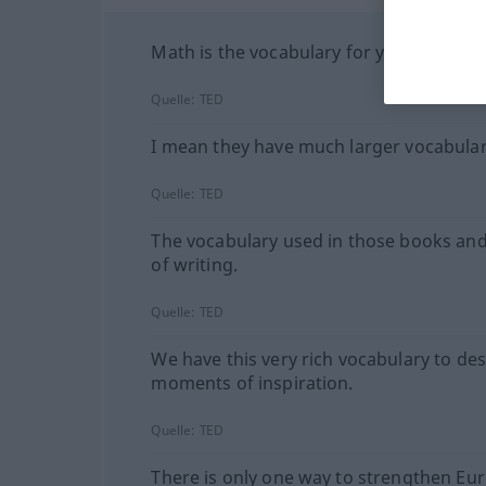
Math is the vocabulary for your own intu
Quelle:
TED
I mean they have much larger vocabular
Quelle:
TED
The vocabulary used in those books and 
of writing.
Quelle:
TED
We have this very rich vocabulary to de
moments of inspiration.
Quelle:
TED
There is only one way to strengthen Eu