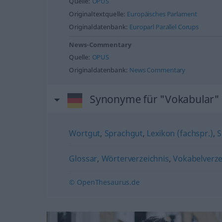
Quelle:
OPUS
Originaltextquelle:
Europäisches Parlament
Originaldatenbank:
Europarl Parallel Corups
News-Commentary
Quelle:
OPUS
Originaldatenbank:
News Commentary
Synonyme für "Vokabular"
Wortgut
,
Sprachgut
,
Lexikon (fachspr.)
,
S
Glossar
,
Wörterverzeichnis
,
Vokabelverze
© OpenThesaurus.de