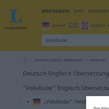
WÖRTERBUCH
SHOP
UNTERNE
Deutsch
Englisch
Deutsch-Englisch Wörterbuch
Vokabular
Deutsch-Englisch Übersetzung
"Vokabular" Englisch Übersetz
„Vokabular“
: Neutrum
Ihre Priv