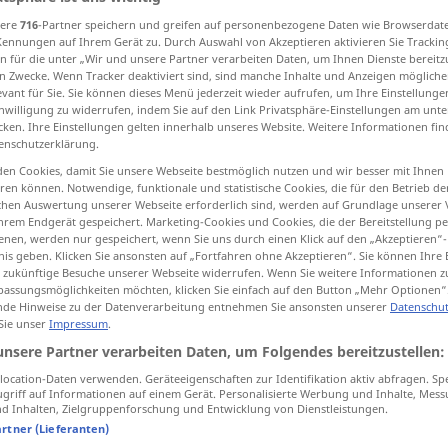
abulare
>
Vokabularium
[-rɪ̆ʊm]
n
<
Vokabulariums
;
Vokabularien
[
sere
716
-Partner speichern und greifen auf personenbezogene Daten wie Browserdat
Kennungen auf Ihrem Gerät zu. Durch Auswahl von Akzeptieren aktivieren Sie Trackin
n für die unter „Wir und unsere Partner verarbeiten Daten, um Ihnen Dienste bereitz
n Zwecke. Wenn Tracker deaktiviert sind, sind manche Inhalte und Anzeigen mögliche
evant für Sie. Sie können dieses Menü jederzeit wieder aufrufen, um Ihre Einstellung
tippen)
inwilligung zu widerrufen, indem Sie auf den Link Privatsphäre-Einstellungen am unt
cken. Ihre Einstellungen gelten innerhalb unseres Website. Weitere Informationen fin
enschutzerklärung.
abulary
en Cookies, damit Sie unsere Webseite bestmöglich nutzen und wir besser mit Ihnen
en können. Notwendige, funktionale und statistische Cookies, die für den Betrieb d
ischen Auswertung unserer Webseite erforderlich sind, werden auf Grundlage unserer
hrem Endgerät gespeichert. Marketing-Cookies und Cookies, die der Bereitstellung per
nen, werden nur gespeichert, wenn Sie uns durch einen Klick auf den „Akzeptieren“-
Vokabular
Wortschatz
nis geben. Klicken Sie ansonsten auf „Fortfahren ohne Akzeptieren“. Sie können Ihre 
ür zukünftige Besuche unserer Webseite widerrufen. Wenn Sie weitere Informationen 
assungsmöglichkeiten möchten, klicken Sie einfach auf den Button „Mehr Optionen“
Vokabular
Wörterverzeichnis
de Hinweise zu der Datenverarbeitung entnehmen Sie ansonsten unserer
Datenschut
 Sie unser
Impressum
.
unsere Partner verarbeiten Daten, um Folgendes bereitzustellen:
ocation-Daten verwenden. Geräteeigenschaften zur Identifikation aktiv abfragen. Sp
griff auf Informationen auf einem Gerät. Personalisierte Werbung und Inhalte, Mes
 Quellen für "Vokabular"
 Inhalten, Zielgruppenforschung und Entwicklung von Dienstleistungen.
ktion geprüft)
artner (Lieferanten)