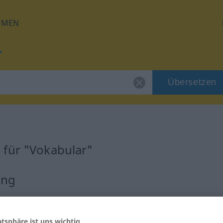
HMEN
Übersetzen
 für "Vokabular"
ung
atsphäre ist uns wichtig