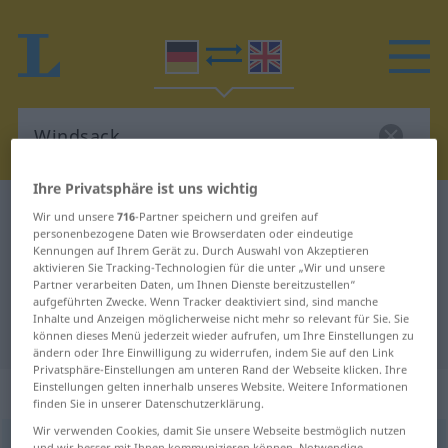
Ihre Privatsphäre ist uns wichtig
Deutsch-Englisch Wörterbuch
Windsack
Wir und unsere
716
-Partner speichern und greifen auf
personenbezogene Daten wie Browserdaten oder eindeutige
Deutsch-Englisch Übersetzung für
Kennungen auf Ihrem Gerät zu. Durch Auswahl von Akzeptieren
aktivieren Sie Tracking-Technologien für die unter „Wir und unsere
"Windsack"
Partner verarbeiten Daten, um Ihnen Dienste bereitzustellen“
aufgeführten Zwecke. Wenn Tracker deaktiviert sind, sind manche
Inhalte und Anzeigen möglicherweise nicht mehr so relevant für Sie. Sie
"Windsack" Englisch Übersetzung
können dieses Menü jederzeit wieder aufrufen, um Ihre Einstellungen zu
ändern oder Ihre Einwilligung zu widerrufen, indem Sie auf den Link
Privatsphäre-Einstellungen am unteren Rand der Webseite klicken. Ihre
Einstellungen gelten innerhalb unseres Website. Weitere Informationen
„Windsack“
: Maskulinum
finden Sie in unserer Datenschutzerklärung.
Wir verwenden Cookies, damit Sie unsere Webseite bestmöglich nutzen
Windsack
m
und wir besser mit Ihnen kommunizieren können. Notwendige,