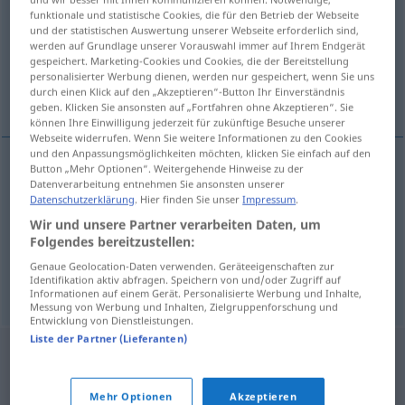
funktionale und statistische Cookies, die für den Betrieb der Webseite
und der statistischen Auswertung unserer Webseite erforderlich sind,
Übersicht aller Übersetzungen
werden auf Grundlage unserer Vorauswahl immer auf Ihrem Endgerät
(Für mehr Details die Übersetzung anklicken/antippen)
gespeichert. Marketing-Cookies und Cookies, die der Bereitstellung
personalisierter Werbung dienen, werden nur gespeichert, wenn Sie uns
durch einen Klick auf den „Akzeptieren“-Button Ihr Einverständnis
windsail
wind sock, wind cone
geben. Klicken Sie ansonsten auf „Fortfahren ohne Akzeptieren“. Sie
können Ihre Einwilligung jederzeit für zukünftige Besuche unserer
Webseite widerrufen. Wenn Sie weitere Informationen zu den Cookies
und den Anpassungsmöglichkeiten möchten, klicken Sie einfach auf den
Button „Mehr Optionen“. Weitergehende Hinweise zu der
Datenverarbeitung entnehmen Sie ansonsten unserer
wind
sock
,
wind
cone
(
od
sleeve)
Windsack
auf
Datenschutzerklärung
. Hier finden Sie unser
Impressum
.
Flugplätzen, Brücken etc
Wir und unsere Partner verarbeiten Daten, um
Folgendes bereitzustellen:
Genaue Geolocation-Daten verwenden. Geräteeigenschaften zur
Identifikation aktiv abfragen. Speichern von und/oder Zugriff auf
windsail
Windsack
zur Belüftung
SCHIFF
Informationen auf einem Gerät. Personalisierte Werbung und Inhalte,
Messung von Werbung und Inhalten, Zielgruppenforschung und
Entwicklung von Dienstleistungen.
Liste der Partner (Lieferanten)
Mehr Optionen
Akzeptieren