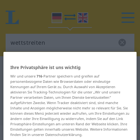
Deutsch-Englisch Wörterbuch
wettstreiten
Ihre Privatsphäre ist uns wichtig
Deutsch-Englisch Übersetzung für
Wir und unsere
716
-Partner speichern und greifen auf
personenbezogene Daten wie Browserdaten oder eindeutige
"wettstreiten"
Kennungen auf Ihrem Gerät zu. Durch Auswahl von Akzeptieren
aktivieren Sie Tracking-Technologien für die unter „Wir und unsere
Partner verarbeiten Daten, um Ihnen Dienste bereitzustellen“
aufgeführten Zwecke. Wenn Tracker deaktiviert sind, sind manche
"wettstreiten" Englisch
Inhalte und Anzeigen möglicherweise nicht mehr so relevant für Sie. Sie
Übersetzung
können dieses Menü jederzeit wieder aufrufen, um Ihre Einstellungen zu
ändern oder Ihre Einwilligung zu widerrufen, indem Sie auf den Link
Privatsphäre-Einstellungen am unteren Rand der Webseite klicken. Ihre
Einstellungen gelten innerhalb unseres Website. Weitere Informationen
„wettstreiten“
: intransitives Verb
finden Sie in unserer Datenschutzerklärung.