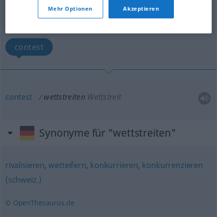
Mehr Optionen
Akzeptieren
Übersicht aller Übersetzungen
(Für mehr Details die Übersetzung anklicken/antippen)
contest
contest
wettstreiten
Wettstreit
Synonyme für "wettstreiten"
rivalisieren
,
wetteifern
,
konkurrieren
,
konkurrenzieren
(schweiz.)
© OpenThesaurus.de