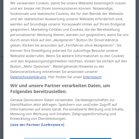
Wir verwenden Cookies, damit Sie unsere Webseite bestmöglich nutzen
und wir besser mit Ihnen kommunizieren können. Notwendige,
wettstreiten
v/i
<
nur
inf
>
funktionale und statistische Cookies, die für den Betrieb der Webseite
und der statistischen Auswertung unserer Webseite erforderlich sind,
Übersicht aller Übersetzungen
werden auf Grundlage unserer Vorauswahl immer auf Ihrem Endgerät
(Für mehr Details die Übersetzung anklicken/antippen)
gespeichert. Marketing-Cookies und Cookies, die der Bereitstellung
personalisierter Werbung dienen, werden nur gespeichert, wenn Sie uns
durch einen Klick auf den „Akzeptieren“-Button Ihr Einverständnis
contest
compete
geben. Klicken Sie ansonsten auf „Fortfahren ohne Akzeptieren“. Sie
können Ihre Einwilligung jederzeit für zukünftige Besuche unserer
Webseite widerrufen. Wenn Sie weitere Informationen zu den Cookies
und den Anpassungsmöglichkeiten möchten, klicken Sie einfach auf den
Button „Mehr Optionen“. Weitergehende Hinweise zu der
Datenverarbeitung entnehmen Sie ansonsten unserer
contest
wettstreiten
im Wettkampf
Datenschutzerklärung
. Hier finden Sie unser
Impressum
.
Wir und unsere Partner verarbeiten Daten, um
Folgendes bereitzustellen:
compete
wettstreiten
in Wettbewerb
Genaue Geolocation-Daten verwenden. Geräteeigenschaften zur
Identifikation aktiv abfragen. Speichern von und/oder Zugriff auf
Informationen auf einem Gerät. Personalisierte Werbung und Inhalte,
Messung von Werbung und Inhalten, Zielgruppenforschung und
„Wettstreiten“
: Neutrum
Entwicklung von Dienstleistungen.
Liste der Partner (Lieferanten)
wettstreiten
n
<
Wettstreitens
>