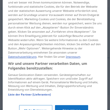
Verb
und wir besser mit Ihnen kommunizieren können. Notwendige,
funktionale und statistische Cookies, die für den Betrieb der Webseite
und der statistischen Auswertung unserer Webseite erforderlich sind,
konkurrenzieren
[kɔnkʊrɛnˈtsiːrən]
v/i
<
kein
ge-
;
h
>
ÖSTERR
werden auf Grundlage unserer Vorauswahl immer auf Ihrem Endgerät
gespeichert. Marketing-Cookies und Cookies, die der Bereitstellung
u.
SCHWEIZ
personalisierter Werbung dienen, werden nur gespeichert, wenn Sie uns
durch einen Klick auf den „Akzeptieren“-Button Ihr Einverständnis
Übersicht aller Übersetzungen
geben. Klicken Sie ansonsten auf „Fortfahren ohne Akzeptieren“. Sie
(Für mehr Details die Übersetzung anklicken/antippen)
können Ihre Einwilligung jederzeit für zukünftige Besuche unserer
Webseite widerrufen. Wenn Sie weitere Informationen zu den Cookies
und den Anpassungsmöglichkeiten möchten, klicken Sie einfach auf den
compete, be in competition
Button „Mehr Optionen“. Weitergehende Hinweise zu der
Datenverarbeitung entnehmen Sie ansonsten unserer
Datenschutzerklärung
. Hier finden Sie unser
Impressum
.
Wir und unsere Partner verarbeiten Daten, um
Folgendes bereitzustellen:
compete
konkurrenzieren
konkurrieren
Genaue Geolocation-Daten verwenden. Geräteeigenschaften zur
Identifikation aktiv abfragen. Speichern von und/oder Zugriff auf
Informationen auf einem Gerät. Personalisierte Werbung und Inhalte,
be in
competition
konkurrenzieren
konkurrieren
Messung von Werbung und Inhalten, Zielgruppenforschung und
Entwicklung von Dienstleistungen.
Liste der Partner (Lieferanten)
Synonyme für "konkurrenzieren"