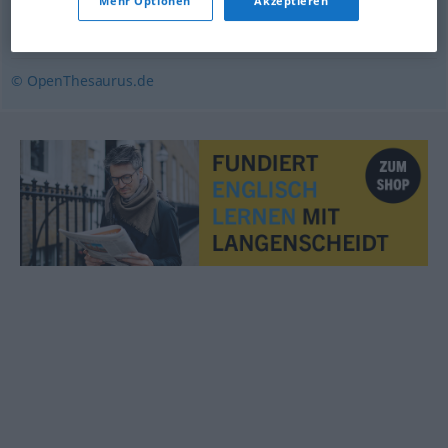
Mehr Optionen
Akzeptieren
wettstreiten
,
rivalisieren
,
wetteifern
,
konkurrieren
© OpenThesaurus.de