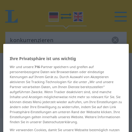
Ihre Privatsphäre ist uns wichtig
Deutsch-Englisch Wörterbuch
konkurrenzieren
Wir und unsere
716
-Partner speichern und greifen auf
Deutsch-Englisch Übersetzung für
personenbezogene Daten wie Browserdaten oder eindeutige
Kennungen auf Ihrem Gerät zu. Durch Auswahl von Akzeptieren
"konkurrenzieren"
aktivieren Sie Tracking-Technologien für die unter „Wir und unsere
Partner verarbeiten Daten, um Ihnen Dienste bereitzustellen“
aufgeführten Zwecke. Wenn Tracker deaktiviert sind, sind manche
Inhalte und Anzeigen möglicherweise nicht mehr so relevant für Sie. Sie
"konkurrenzieren" Englisch
können dieses Menü jederzeit wieder aufrufen, um Ihre Einstellungen zu
Übersetzung
ändern oder Ihre Einwilligung zu widerrufen, indem Sie auf den Link
Privatsphäre-Einstellungen am unteren Rand der Webseite klicken. Ihre
Einstellungen gelten innerhalb unseres Website. Weitere Informationen
finden Sie in unserer Datenschutzerklärung.
„konkurrenzieren“
: intransitives
Wir verwenden Cookies, damit Sie unsere Webseite bestmöglich nutzen