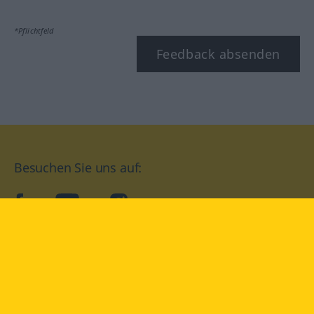
*Pflichtfeld
Feedback absenden
Besuchen Sie uns auf:
facebook
YouTube
Instagram
Langenscheidt