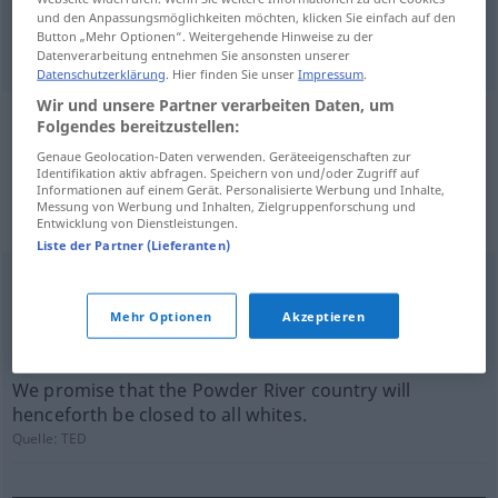
und den Anpassungsmöglichkeiten möchten, klicken Sie einfach auf den
white
Weiße
NUR
Button „Mehr Optionen“. Weitergehende Hinweise zu der
<
>
GASTR
SG
Datenverarbeitung entnehmen Sie ansonsten unserer
Datenschutzerklärung
. Hier finden Sie unser
Impressum
.
Wir und unsere Partner verarbeiten Daten, um
Folgendes bereitzustellen:
Beispielsätze aus externen Quellen
Genaue Geolocation-Daten verwenden. Geräteeigenschaften zur
für "Weiße"
Identifikation aktiv abfragen. Speichern von und/oder Zugriff auf
Informationen auf einem Gerät. Personalisierte Werbung und Inhalte,
(nicht von der Langenscheidt Redaktion
Messung von Werbung und Inhalten, Zielgruppenforschung und
Entwicklung von Dienstleistungen.
geprüft)
Liste der Partner (Lieferanten)
Now, in this slide the white is chalk, and this chalk was
deposited in a warm ocean.
Mehr Optionen
Akzeptieren
Quelle:
TED
We promise that the Powder River country will
henceforth be closed to all whites.
Quelle:
TED