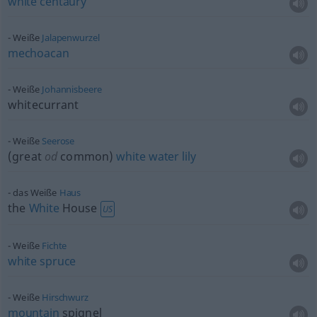
white
centaury
Weiße
Jalapenwurzel
mechoacan
Weiße
Johannisbeere
whitecurrant
Weiße
Seerose
(great
od
common)
white
water
lily
das Weiße
Haus
the
White
House
US
Weiße
Fichte
white
spruce
Weiße
Hirschwurz
mountain
spignel