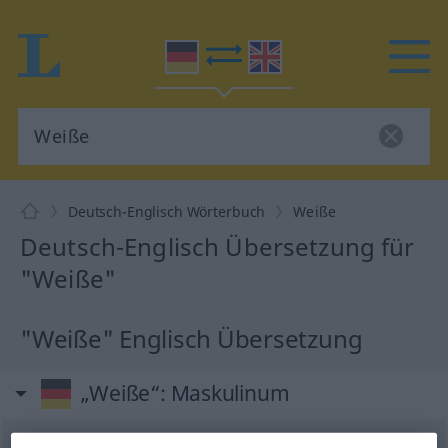
Deutsch-Englisch Wörterbuch
Weiße
Deutsch-Englisch Übersetzung für
"Weiße"
"Weiße" Englisch Übersetzung
„Weiße“
: Maskulinum
Weiße
m
<
Weißen
;
Weißen
>
UMG