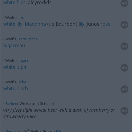
white
flies
, aleyrodids
Weiße
Lilie
white
lily
,
Madonna
(
od
Bourbon)
lily
, Junos
rose
Weiße
Herzkirsche
bigarreau
Weiße
Lupine
white
lupin
Weiße
Birke
white
birch
Berliner
Weiße (mit Schuss)
very fizzy light wheat beer with a dash of raspberry or
strawberry juice
od
Gemeine
(
Weiße, Graue)
Erle