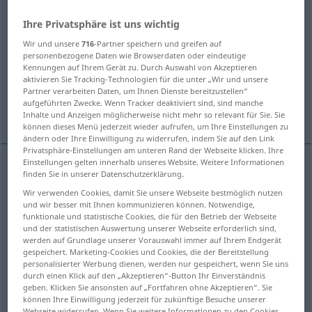
Ihre Privatsphäre ist uns wichtig
Übersicht aller Übersetzungen
(Für mehr Details die Übersetzung anklicken/antippen)
Wir und unsere
716
-Partner speichern und greifen auf
personenbezogene Daten wie Browserdaten oder eindeutige
Kennungen auf Ihrem Gerät zu. Durch Auswahl von Akzeptieren
white man
white wine, white
aktivieren Sie Tracking-Technologien für die unter „Wir und unsere
Partner verarbeiten Daten, um Ihnen Dienste bereitzustellen“
aufgeführten Zwecke. Wenn Tracker deaktiviert sind, sind manche
white-haired man
Inhalte und Anzeigen möglicherweise nicht mehr so relevant für Sie. Sie
können dieses Menü jederzeit wieder aufrufen, um Ihre Einstellungen zu
ändern oder Ihre Einwilligung zu widerrufen, indem Sie auf den Link
Privatsphäre-Einstellungen am unteren Rand der Webseite klicken. Ihre
Einstellungen gelten innerhalb unseres Website. Weitere Informationen
finden Sie in unserer Datenschutzerklärung.
white
(man)
Weiße
Mensch mit weißer Hautfarbe
Wir verwenden Cookies, damit Sie unsere Webseite bestmöglich nutzen
und wir besser mit Ihnen kommunizieren können. Notwendige,
funktionale und statistische Cookies, die für den Betrieb der Webseite
und der statistischen Auswertung unserer Webseite erforderlich sind,
werden auf Grundlage unserer Vorauswahl immer auf Ihrem Endgerät
white-haired
man
(
od
boy)
Weiße
Weißhaariger
gespeichert. Marketing-Cookies und Cookies, die der Bereitstellung
personalisierter Werbung dienen, werden nur gespeichert, wenn Sie uns
durch einen Klick auf den „Akzeptieren“-Button Ihr Einverständnis
geben. Klicken Sie ansonsten auf „Fortfahren ohne Akzeptieren“. Sie
können Ihre Einwilligung jederzeit für zukünftige Besuche unserer
white
wine
Weiße
NUR
<
>
GASTR
SG
Webseite widerrufen. Wenn Sie weitere Informationen zu den Cookies