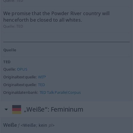
Quelle:
TED
We promise that the Powder River country will
henceforth be closed to all whites.
Quelle:
TED
Quelle
TED
Quelle:
OPUS
Originaltextquelle:
WIT³
Originaltextquelle:
TED
Originaldatenbank:
TED Talk Parallel Corpus
„Weiße“
: Femininum
Weiße
f
<
Weiße
;
kein
pl
>