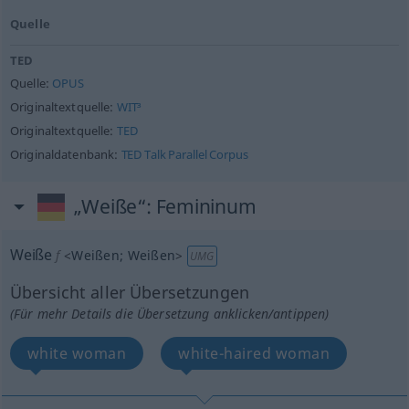
Quelle
TED
Quelle:
OPUS
Originaltextquelle:
WIT³
Originaltextquelle:
TED
Originaldatenbank:
TED Talk Parallel Corpus
„Weiße“
: Femininum
Weiße
f
<
Weißen
;
Weißen
>
UMG
Übersicht aller Übersetzungen
(Für mehr Details die Übersetzung anklicken/antippen)
white woman
white-haired woman