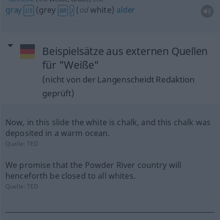
gray
(grey
(
od
white)
alder
US
BR
)
Beispielsätze aus externen Quellen
für "Weiße"
(nicht von der Langenscheidt Redaktion
geprüft)
Now, in this slide the white is chalk, and this chalk was
deposited in a warm ocean.
Quelle:
TED
We promise that the Powder River country will
henceforth be closed to all whites.
Quelle:
TED