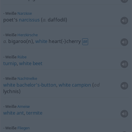
Weiße
Narzisse
poet’s
narcissus
(
a.
daffodil)
Weiße
Herzkirsche
a.
bigaroo(n),
white
heart(-)cherry
BR
Weiße
Rübe
turnip
,
white
beet
Weiße
Nachtnelke
white
bachelor’s-button
,
white
campion
(
od
lychnis)
Weiße
Ameise
white
ant
,
termite
Weiße
Fliegen