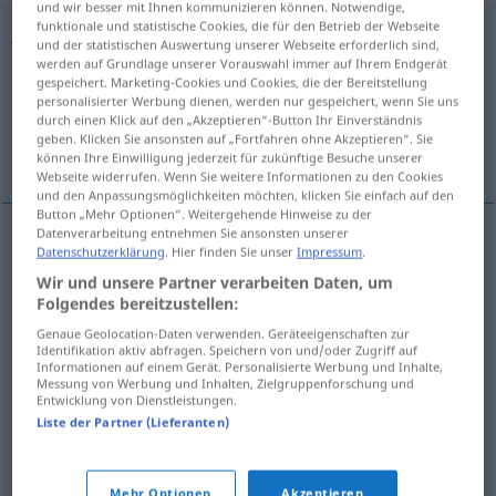
und wir besser mit Ihnen kommunizieren können. Notwendige,
funktionale und statistische Cookies, die für den Betrieb der Webseite
Jalapenwurzel
f
und der statistischen Auswertung unserer Webseite erforderlich sind,
werden auf Grundlage unserer Vorauswahl immer auf Ihrem Endgerät
Übersicht aller Übersetzungen
gespeichert. Marketing-Cookies und Cookies, die der Bereitstellung
personalisierter Werbung dienen, werden nur gespeichert, wenn Sie uns
(Für mehr Details die Übersetzung anklicken/antippen)
durch einen Klick auf den „Akzeptieren“-Button Ihr Einverständnis
geben. Klicken Sie ansonsten auf „Fortfahren ohne Akzeptieren“. Sie
mechoacan
turpeth
können Ihre Einwilligung jederzeit für zukünftige Besuche unserer
Webseite widerrufen. Wenn Sie weitere Informationen zu den Cookies
und den Anpassungsmöglichkeiten möchten, klicken Sie einfach auf den
Button „Mehr Optionen“. Weitergehende Hinweise zu der
Datenverarbeitung entnehmen Sie ansonsten unserer
Beispiele
Datenschutzerklärung
. Hier finden Sie unser
Impressum
.
Weiße
Jalapenwurzel
Ipomoea pandurata
Wir und unsere Partner verarbeiten Daten, um
BOT
Folgendes bereitzustellen:
mechoacan
Genaue Geolocation-Daten verwenden. Geräteeigenschaften zur
Identifikation aktiv abfragen. Speichern von und/oder Zugriff auf
Informationen auf einem Gerät. Personalisierte Werbung und Inhalte,
Messung von Werbung und Inhalten, Zielgruppenforschung und
Entwicklung von Dienstleistungen.
Beispiele
Liste der Partner (Lieferanten)
Indische Jalapenwurzel
Operculina turpethum
BOT
turpeth
Mehr Optionen
Akzeptieren