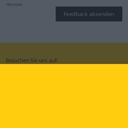
*Pflichtfeld
Feedback absenden
Besuchen Sie uns auf:
facebook
YouTube
Instagram
Langenscheidt
NUTZUNGSBEDINGUNGEN