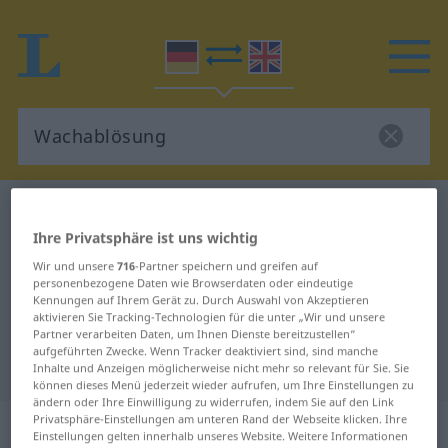
Deutsch-Englisch Wörterbuch
Wachablösung
Ihre Privatsphäre ist uns wichtig
Deutsch-Englisch Übersetzung für
Wir und unsere
716
-Partner speichern und greifen auf
"Wachablösung"
personenbezogene Daten wie Browserdaten oder eindeutige
Kennungen auf Ihrem Gerät zu. Durch Auswahl von Akzeptieren
aktivieren Sie Tracking-Technologien für die unter „Wir und unsere
"Wachablösung" Englisch
Partner verarbeiten Daten, um Ihnen Dienste bereitzustellen“
aufgeführten Zwecke. Wenn Tracker deaktiviert sind, sind manche
Übersetzung
Inhalte und Anzeigen möglicherweise nicht mehr so relevant für Sie. Sie
können dieses Menü jederzeit wieder aufrufen, um Ihre Einstellungen zu
ändern oder Ihre Einwilligung zu widerrufen, indem Sie auf den Link
Privatsphäre-Einstellungen am unteren Rand der Webseite klicken. Ihre
„Wachablösung“
: Femininum
Einstellungen gelten innerhalb unseres Website. Weitere Informationen