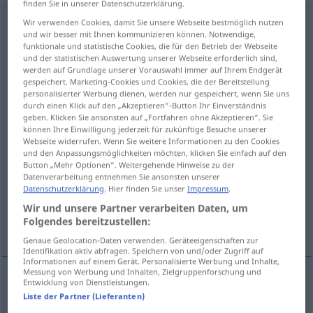
finden Sie in unserer Datenschutzerklärung.
Wachablösung
f
Wir verwenden Cookies, damit Sie unsere Webseite bestmöglich nutzen
und wir besser mit Ihnen kommunizieren können. Notwendige,
funktionale und statistische Cookies, die für den Betrieb der Webseite
Übersicht aller Übersetzungen
und der statistischen Auswertung unserer Webseite erforderlich sind,
(Für mehr Details die Übersetzung anklicken/antippen)
werden auf Grundlage unserer Vorauswahl immer auf Ihrem Endgerät
gespeichert. Marketing-Cookies und Cookies, die der Bereitstellung
personalisierter Werbung dienen, werden nur gespeichert, wenn Sie uns
relief
relief
durch einen Klick auf den „Akzeptieren“-Button Ihr Einverständnis
geben. Klicken Sie ansonsten auf „Fortfahren ohne Akzeptieren“. Sie
können Ihre Einwilligung jederzeit für zukünftige Besuche unserer
changing of the guards
Webseite widerrufen. Wenn Sie weitere Informationen zu den Cookies
und den Anpassungsmöglichkeiten möchten, klicken Sie einfach auf den
Button „Mehr Optionen“. Weitergehende Hinweise zu der
changeover of governments, change in
Datenverarbeitung entnehmen Sie ansonsten unserer
leadership
Datenschutzerklärung
. Hier finden Sie unser
Impressum
.
Wir und unsere Partner verarbeiten Daten, um
Folgendes bereitzustellen:
incoming leadership
Genaue Geolocation-Daten verwenden. Geräteeigenschaften zur
Identifikation aktiv abfragen. Speichern von und/oder Zugriff auf
Informationen auf einem Gerät. Personalisierte Werbung und Inhalte,
Messung von Werbung und Inhalten, Zielgruppenforschung und
Entwicklung von Dienstleistungen.
relief
Wachablösung
Zeitpunkt
Liste der Partner (Lieferanten)
MIL