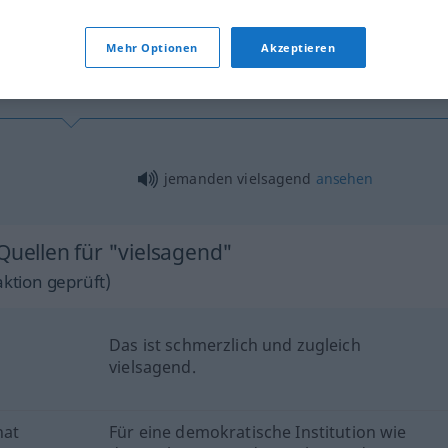
tippen)
Mehr Optionen
Akzeptieren
jemanden vielsagend
ansehen
Quellen für "vielsagend"
ktion geprüft)
Das ist schmerzlich und zugleich
vielsagend.
hat
Für eine demokratische Institution wie