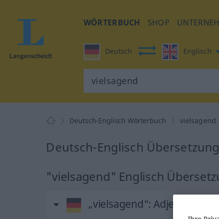
WÖRTERBUCH
SHOP
UNTERNE
Deutsch
Englisch
Deutsch-Englisch Wörterbuch
vielsagend
Deutsch-Englisch Übersetzung 
"vielsagend" Englisch Überset
„vielsagend“
: Adjektiv
Ihre Priv