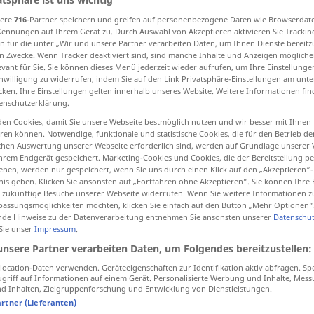
sere
716
-Partner speichern und greifen auf personenbezogene Daten wie Browserdat
Kennungen auf Ihrem Gerät zu. Durch Auswahl von Akzeptieren aktivieren Sie Trackin
n für die unter „Wir und unsere Partner verarbeiten Daten, um Ihnen Dienste bereitz
n Zwecke. Wenn Tracker deaktiviert sind, sind manche Inhalte und Anzeigen mögliche
tippen)
evant für Sie. Sie können dieses Menü jederzeit wieder aufrufen, um Ihre Einstellung
inwilligung zu widerrufen, indem Sie auf den Link Privatsphäre-Einstellungen am unt
cken. Ihre Einstellungen gelten innerhalb unseres Website. Weitere Informationen fin
enschutzerklärung.
en Cookies, damit Sie unsere Webseite bestmöglich nutzen und wir besser mit Ihnen
en können. Notwendige, funktionale und statistische Cookies, die für den Betrieb d
ischen Auswertung unserer Webseite erforderlich sind, werden auf Grundlage unserer
vielsagend
Blick, Bemerkung etc
hrem Endgerät gespeichert. Marketing-Cookies und Cookies, die der Bereitstellung per
nen, werden nur gespeichert, wenn Sie uns durch einen Klick auf den „Akzeptieren“-
nis geben. Klicken Sie ansonsten auf „Fortfahren ohne Akzeptieren“. Sie können Ihre 
ür zukünftige Besuche unserer Webseite widerrufen. Wenn Sie weitere Informationen 
assungsmöglichkeiten möchten, klicken Sie einfach auf den Button „Mehr Optionen“
de Hinweise zu der Datenverarbeitung entnehmen Sie ansonsten unserer
Datenschut
 Sie unser
Impressum
.
unsere Partner verarbeiten Daten, um Folgendes bereitzustellen:
ocation-Daten verwenden. Geräteeigenschaften zur Identifikation aktiv abfragen. Sp
griff auf Informationen auf einem Gerät. Personalisierte Werbung und Inhalte, Mes
 Inhalten, Zielgruppenforschung und Entwicklung von Dienstleistungen.
artner (Lieferanten)