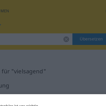
HMEN
Übersetzen
für "vielsagend"
zung
atsphäre ist uns wichtig