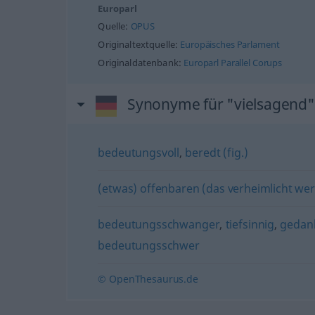
Europarl
Quelle:
OPUS
Originaltextquelle:
Europäisches Parlament
Originaldatenbank:
Europarl Parallel Corups
Synonyme für "vielsagend"
bedeutungsvoll
,
beredt (fig.)
(etwas) offenbaren (das verheimlicht wer
bedeutungsschwanger
,
tiefsinnig
,
gedan
bedeutungsschwer
© OpenThesaurus.de