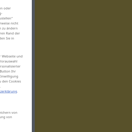
en oder
g-
ustellen“
rweise nicht
en zu ändern
eren Rand der
den Sie in
er Webseite und
 Vorauswahl
sonalisierter
Button Ihr
Einwilligung
zu den Cookies
.
zerklärung
.
eichern von
sung von