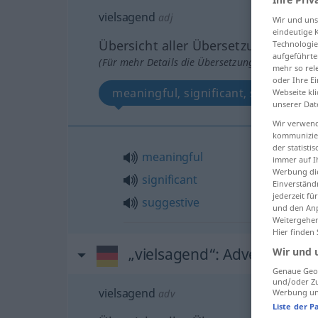
vielsagend
adj
Wir und un
eindeutige 
Übersicht aller Übersetzungen
Technologie
aufgeführte
(Für mehr Details die Übersetzung anklicken/an
mehr so rel
oder Ihre E
meaningful, significant, suggestive
Webseite kli
unserer Dat
Wir verwend
kommunizier
der statist
meaningful
immer auf I
Werbung die
significant
Einverständ
jederzeit f
suggestive
und den Anp
Weitergehen
Hier finden
„vielsagend“
: Adverb
Wir und 
Genaue Geol
und/oder Zu
vielsagend
Werbung und
adv
Liste der P