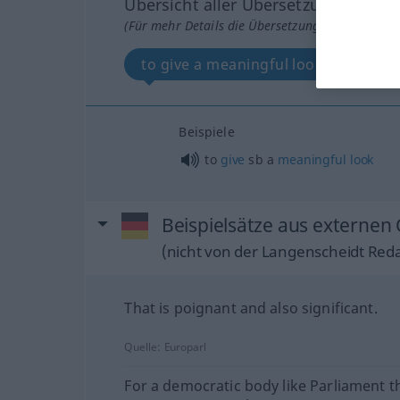
Übersicht aller Übersetzungen
(Für mehr Details die Übersetzung anklicken/an
to give a meaningful look
Beispiele
to
give
sb
a
meaningful
look
Beispielsätze aus externen 
(nicht von der Langenscheidt Reda
That is poignant and also significant.
Quelle:
Europarl
For a democratic body like Parliament t