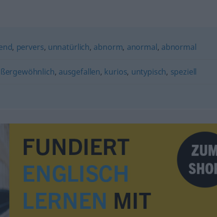
end
,
pervers
,
unnatürlich
,
abnorm
,
anormal
,
abnormal
ßergewöhnlich
,
ausgefallen
,
kurios
,
untypisch
,
speziell