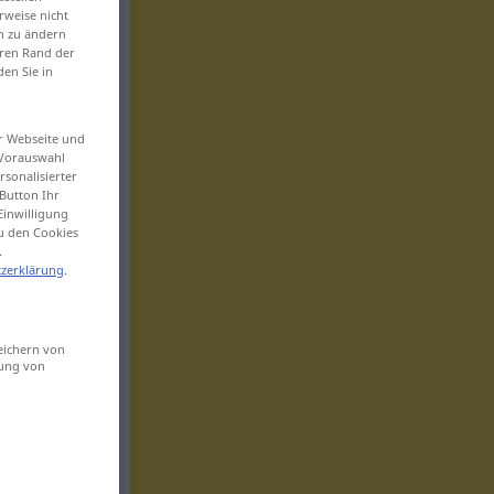
rweise nicht
en zu ändern
eren Rand der
den Sie in
er Webseite und
 Vorauswahl
sonalisierter
Button Ihr
Einwilligung
zu den Cookies
.
zerklärung
.
eichern von
sung von