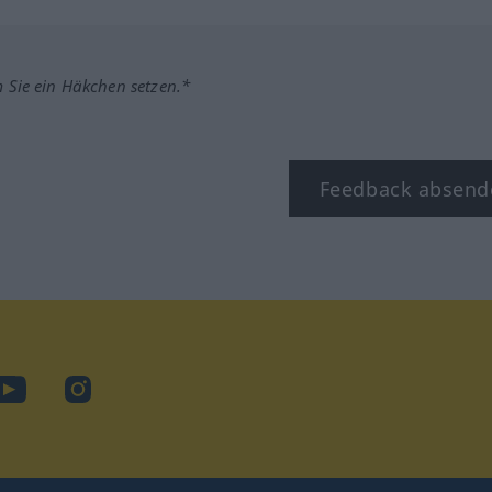
m Sie ein Häkchen setzen.*
Feedback absend
ook
YouTube
Instagram