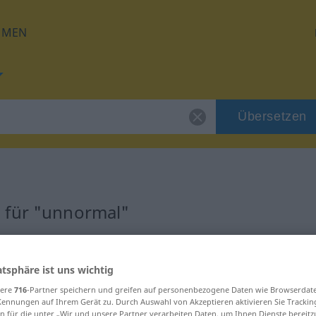
HMEN
Übersetzen
 für "unnormal"
ung
atsphäre ist uns wichtig
sere
716
-Partner speichern und greifen auf personenbezogene Daten wie Browserdat
Kennungen auf Ihrem Gerät zu. Durch Auswahl von Akzeptieren aktivieren Sie Trackin
n für die unter „Wir und unsere Partner verarbeiten Daten, um Ihnen Dienste bereitz