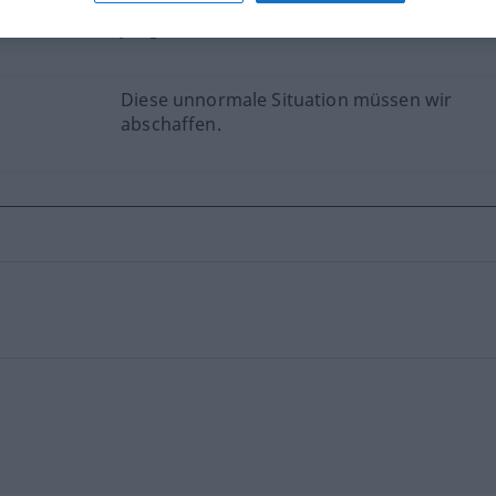
rl.
Ihr Verhalten ist unnormal für ein
junges Mädchen.
Diese unnormale Situation müssen wir
abschaffen.