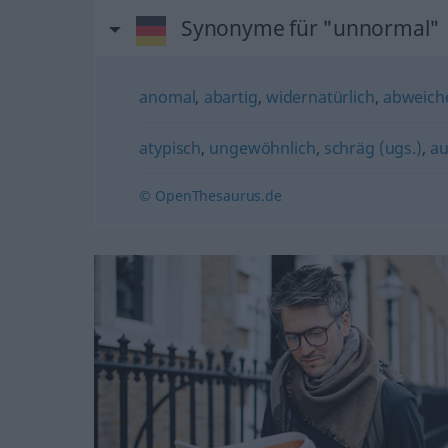
Synonyme für "unnormal"
anomal
,
abartig
,
widernatürlich
,
abweich
atypisch
,
ungewöhnlich
,
schräg (ugs.)
,
au
© OpenThesaurus.de