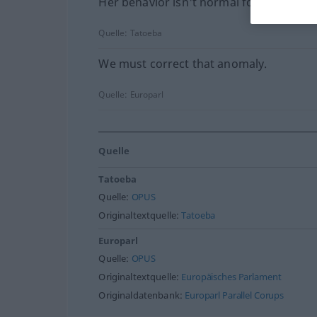
Her behavior isn't normal for a young gi
Quelle:
Tatoeba
We must correct that anomaly.
Quelle:
Europarl
Quelle
Tatoeba
Quelle:
OPUS
Originaltextquelle:
Tatoeba
Europarl
Quelle:
OPUS
Originaltextquelle:
Europäisches Parlament
Originaldatenbank:
Europarl Parallel Corups