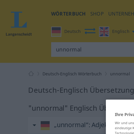
WÖRTERBUCH
SHOP
UNTERNE
Deutsch
Englisch
Deutsch-Englisch Wörterbuch
unnormal
Deutsch-Englisch Übersetzung
"unnormal" Englisch Übersetz
Ihre Priv
„unnormal“
: Adjektiv
Wir und un
eindeutige 
Technologie