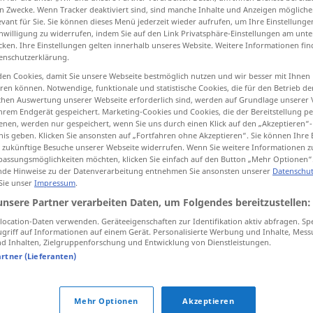
n Zwecke. Wenn Tracker deaktiviert sind, sind manche Inhalte und Anzeigen mögliche
evant für Sie. Sie können dieses Menü jederzeit wieder aufrufen, um Ihre Einstellung
inwilligung zu widerrufen, indem Sie auf den Link Privatsphäre-Einstellungen am unt
cken. Ihre Einstellungen gelten innerhalb unseres Website. Weitere Informationen fin
enschutzerklärung.
tippen)
en Cookies, damit Sie unsere Webseite bestmöglich nutzen und wir besser mit Ihnen
en können. Notwendige, funktionale und statistische Cookies, die für den Betrieb d
ischen Auswertung unserer Webseite erforderlich sind, werden auf Grundlage unserer
hrem Endgerät gespeichert. Marketing-Cookies und Cookies, die der Bereitstellung per
nen, werden nur gespeichert, wenn Sie uns durch einen Klick auf den „Akzeptieren“-
nis geben. Klicken Sie ansonsten auf „Fortfahren ohne Akzeptieren“. Sie können Ihre 
ür zukünftige Besuche unserer Webseite widerrufen. Wenn Sie weitere Informationen 
unnormal
anormal
assungsmöglichkeiten möchten, klicken Sie einfach auf den Button „Mehr Optionen“
de Hinweise zu der Datenverarbeitung entnehmen Sie ansonsten unserer
Datenschut
 Sie unser
Impressum
.
unsere Partner verarbeiten Daten, um Folgendes bereitzustellen:
ocation-Daten verwenden. Geräteeigenschaften zur Identifikation aktiv abfragen. Sp
griff auf Informationen auf einem Gerät. Personalisierte Werbung und Inhalte, Mes
 Inhalten, Zielgruppenforschung und Entwicklung von Dienstleistungen.
 Quellen für "unnormal"
artner (Lieferanten)
ktion geprüft)
Mehr Optionen
Akzeptieren